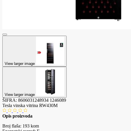
View larger image
View larger image
ŠIFRA:
8606031248934
1246089
Tesla vinska vitrina RW430M
Opis proizvoda
Broj flaša: 193 kom