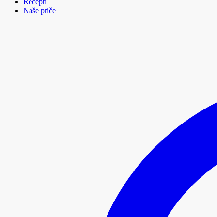
Recepti
Naše priče