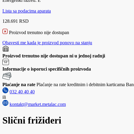
Energetski razred: E
Lista sa podacima aparata
128.691 RSD
Proizvod trenutno nije dostupan
Obavesti me kada je proizvod ponovo na stanju
Proizvod trenutno nije dostupan ni u jednoj radnji
Informacije o isporuci specifičnih proizvoda
Plaćanje na rate
Plaćanje na rate kreditnim i debitnim karticama Banc
032 40 40 40
ili
kontakt@market.metalac.com
Slični frižideri