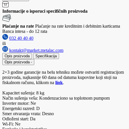
Informacije o isporuci specifičnih proizvoda
Plaćanje na rate
Plaćanje na rate kreditnim i debitnim karticama
Banca intesa - do 12 rata
032 40 40 40
ili
kontakt@market.metalac.com
Opis proizvoda
Specifikacija
Opis proizvoda
-
2+3 godine garancije na belu tehniku možete ostvariti registracijom
proizvoda, najkasnije 60 dana od datuma kupovine koji stoji na
fiskalnom računu, klikom na
link
.
Kapacitet sušenja: 8 kg
Način sušenja veša: Kondenzaciono sa toplotnom pumpom
Inverter motor: Ne
Energetski razred: D
Smer otvaranja vrata: Desno
Odloženi start: Da
Wi-Fi: Ne