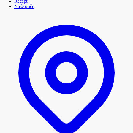
Recepti
Naše priče