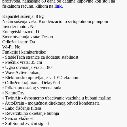
proizvoda, najkasnije 60 dana od datuma kupovine koji stoji na
fiskalnom računu, klikom na
link
.
Kapacitet sušenja: 8 kg
Način sušenja veša: Kondenzaciono sa toplotnom pumpom
Inverter motor: Ne
Energetski razred: D
Smer otvaranja vrata: Desno
Odloženi start: Da
Wi-Fi: Ne
Funkcije i karakteristike:
• StableTech stranice za dodatnu stabilnost
• Prečnik vrata: 35 cm
• Ugao otvaranja vrata: 180°
• WaveActive bubanj
• Elektronsko upravljanje sa LED ekranom
• Odložen kraj pranja DelayEnd
• Prikaz preostalog vremena rada
• NatureDry
• TwinAir - dvosmerno ubacivanje vazduha u bubanj mašine
• AutoDrain - mogućnost direktnog odvod kondenzata
• Lako čišćenje filtera
• Reverzibilno okretanje bubnja
• Senzor vlažnosti
• SoftSound zvučni signal