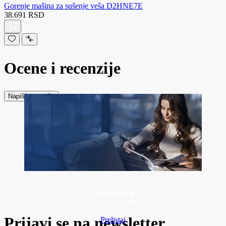
Gorenje mašina za sušenje veša D2HNE7E
38.691 RSD
Ocene i recenzije
Napiši recenziju
Novi katalog
ZA 2026 GODINU
Prijavi se na newsletter
Prelistaj