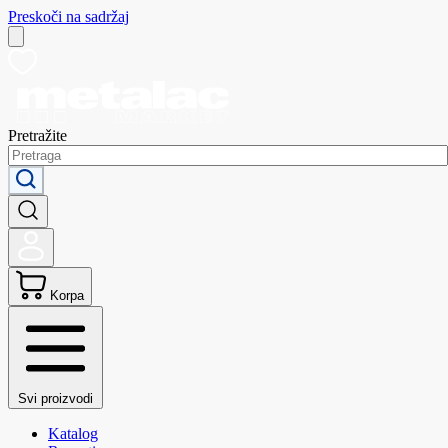
Preskoči na sadržaj
Pretražite
Korpa
Svi proizvodi
Katalog