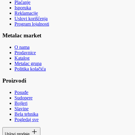
Plaćanje
Isporuka
Reklamacije
Uslovi korišćenja
Program lojalnosti
Metalac market
O nama
Prodavnice
Katalog
Metalac grupa
Politika kolačića
Proizvodi
Posuđe
Sudopere
Bojleri
Slavine
Bela tehnika
Pogledaj sve
Uslovi prodaje