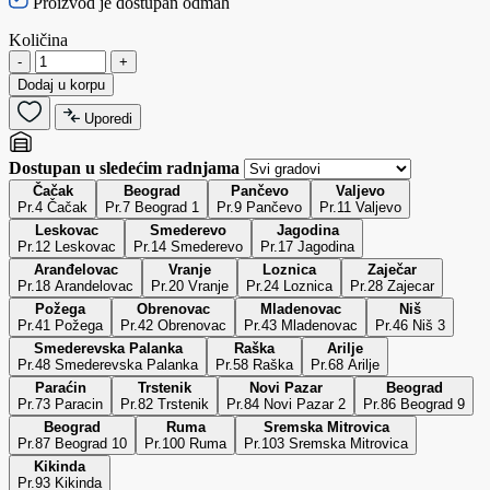
Proizvod je dostupan odmah
Količina
-
+
Dodaj u korpu
Uporedi
Dostupan u sledećim radnjama
Čačak
Beograd
Pančevo
Valjevo
Pr.4 Čačak
Pr.7 Beograd 1
Pr.9 Pančevo
Pr.11 Valjevo
Leskovac
Smederevo
Jagodina
Pr.12 Leskovac
Pr.14 Smederevo
Pr.17 Jagodina
Aranđelovac
Vranje
Loznica
Zaječar
Pr.18 Arandelovac
Pr.20 Vranje
Pr.24 Loznica
Pr.28 Zajecar
Požega
Obrenovac
Mladenovac
Niš
Pr.41 Požega
Pr.42 Obrenovac
Pr.43 Mladenovac
Pr.46 Niš 3
Smederevska Palanka
Raška
Arilje
Pr.48 Smederevska Palanka
Pr.58 Raška
Pr.68 Arilje
Paraćin
Trstenik
Novi Pazar
Beograd
Pr.73 Paracin
Pr.82 Trstenik
Pr.84 Novi Pazar 2
Pr.86 Beograd 9
Beograd
Ruma
Sremska Mitrovica
Pr.87 Beograd 10
Pr.100 Ruma
Pr.103 Sremska Mitrovica
Kikinda
Pr.93 Kikinda