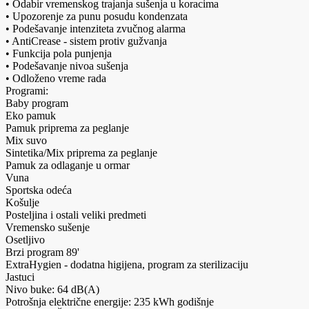
• Odabir vremenskog trajanja sušenja u koracima
• Upozorenje za punu posudu kondenzata
• Podešavanje intenziteta zvučnog alarma
• AntiCrease - sistem protiv gužvanja
• Funkcija pola punjenja
• Podešavanje nivoa sušenja
• Odloženo vreme rada
Programi:
Baby program
Eko pamuk
Pamuk priprema za peglanje
Mix suvo
Sintetika/Mix priprema za peglanje
Pamuk za odlaganje u ormar
Vuna
Sportska odeća
Košulje
Posteljina i ostali veliki predmeti
Vremensko sušenje
Osetljivo
Brzi program 89'
ExtraHygien - dodatna higijena, program za sterilizaciju
Jastuci
Nivo buke: 64 dB(A)
Potrošnja električne energije: 235 kWh godišnje