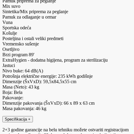
Pamuk priprema za peglanje
Mix suvo
Sintetika/Mix priprema za peglanje
Pamuk za odlaganje u ormar
Vuna
Sportska odeća
Košulje
Posteljina i ostali veliki predmeti
Vremensko sušenje
Osetljivo
Brzi program 89'
ExtraHygien - dodatna higijena, program za sterilizaciju
Jastuci
Nivo buke: 64 dB(A)
Potrošnja električne energije: 235 kWh godišnje
Dimenzije (ŠxVxD): 59,5x84,5x55 cm
Masa (Neto): 43 kg
Boja: Bela
Pakovanje:
Dimenzije pakovanja (ŠxVxD): 66 x 89 x 63 cm
Masa pakovanja: 46 kg
Specifikacija
+
2+3 godine garancije na belu tehniku možete ostvariti registracijom