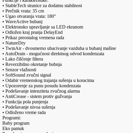
Funkcije i karakteristike:
• StableTech stranice za dodatnu stabilnost
• Prečnik vrata: 35 cm
• Ugao otvaranja vrata: 180°
• WaveActive bubanj
• Elektronsko upravljanje sa LED ekranom
• Odložen kraj pranja DelayEnd
• Prikaz preostalog vremena rada
• NatureDry
• TwinAir - dvosmerno ubacivanje vazduha u bubanj mašine
• AutoDrain - mogućnost direktnog odvod kondenzata
• Lako čišćenje filtera
• Reverzibilno okretanje bubnja
• Senzor vlažnosti
• SoftSound zvučni signal
• Odabir vremenskog trajanja sušenja u koracima
• Upozorenje za punu posudu kondenzata
• Podešavanje intenziteta zvučnog alarma
• AntiCrease - sistem protiv gužvanja
• Funkcija pola punjenja
• Podešavanje nivoa sušenja
• Odloženo vreme rada
Programi:
Baby program
Eko pamuk