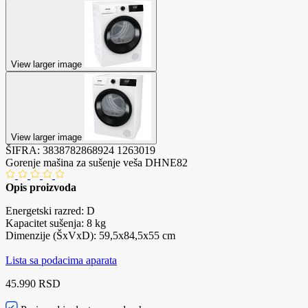
View larger image
View larger image
ŠIFRA:
3838782868924
1263019
Gorenje mašina za sušenje veša DHNE82
Opis proizvoda
Energetski razred: D
Kapacitet sušenja: 8 kg
Dimenzije (ŠxVxD): 59,5x84,5x55 cm
Lista sa podacima aparata
45.990 RSD