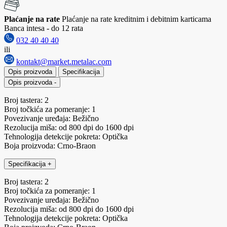
Plaćanje na rate
Plaćanje na rate kreditnim i debitnim karticama
Banca intesa - do 12 rata
032 40 40 40
ili
kontakt@market.metalac.com
Opis proizvoda
Specifikacija
Opis proizvoda
-
Broj tastera: 2
Broj točkića za pomeranje: 1
Povezivanje uređaja: Bežično
Rezolucija miša: od 800 dpi do 1600 dpi
Tehnologija detekcije pokreta: Optička
Boja proizvoda: Crno-Braon
Specifikacija
+
Broj tastera: 2
Broj točkića za pomeranje: 1
Povezivanje uređaja: Bežično
Rezolucija miša: od 800 dpi do 1600 dpi
Tehnologija detekcije pokreta: Optička