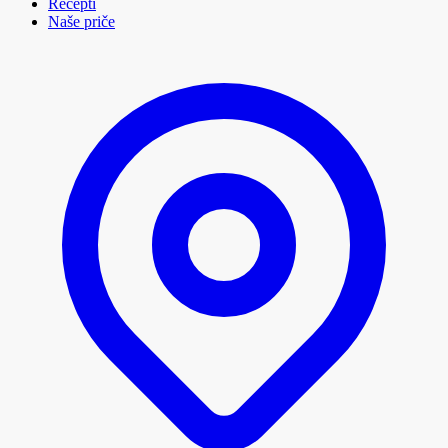
Recepti
Naše priče