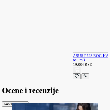
ASUS P723 ROG HARP
beli miš
19.884 RSD
Ocene i recenzije
Napiši recenziju