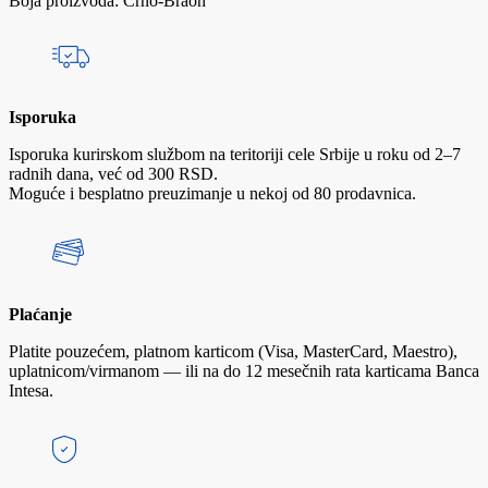
Boja proizvoda: Crno-Braon
Isporuka
Isporuka kurirskom službom na teritoriji cele Srbije u roku od 2–7
radnih dana, već od 300 RSD.
Moguće i besplatno preuzimanje u nekoj od 80 prodavnica.
Plaćanje
Platite pouzećem, platnom karticom (Visa, MasterCard, Maestro),
uplatnicom/virmanom — ili na do 12 mesečnih rata karticama Banca
Intesa.