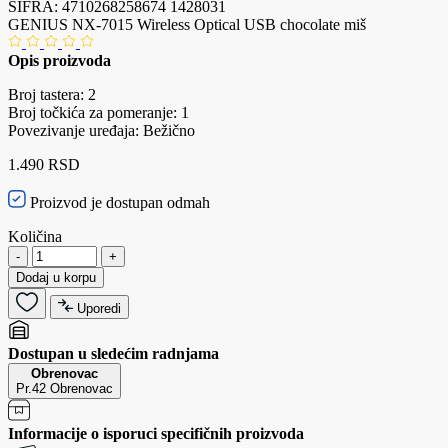
ŠIFRA:
4710268258674
1428031
GENIUS NX-7015 Wireless Optical USB chocolate miš
Opis proizvoda
Broj tastera: 2
Broj točkića za pomeranje: 1
Povezivanje uređaja: Bežično
1.490 RSD
Proizvod je dostupan odmah
Količina
-
+
Dodaj u korpu
Uporedi
Dostupan u sledećim radnjama
Obrenovac
Pr.42 Obrenovac
Informacije o isporuci specifičnih proizvoda