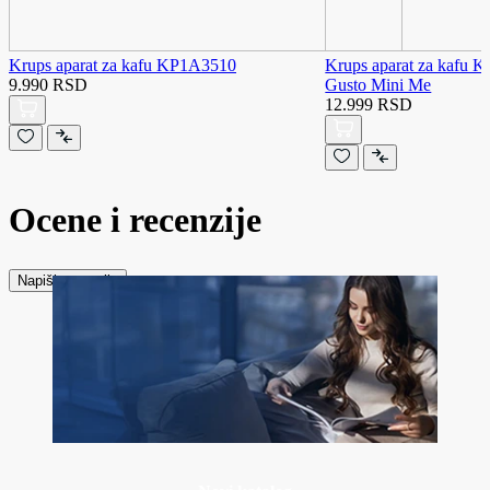
Krups aparat za kafu KP1A3510
Krups aparat za kafu 
9.990 RSD
Gusto Mini Me
12.999 RSD
Ocene i recenzije
Napiši recenziju