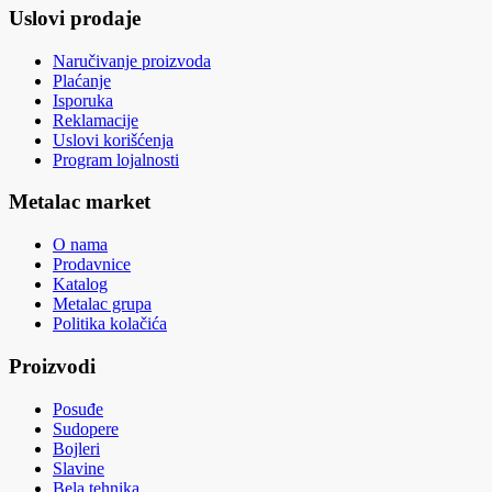
Uslovi prodaje
Naručivanje proizvoda
Plaćanje
Isporuka
Reklamacije
Uslovi korišćenja
Program lojalnosti
Metalac market
O nama
Prodavnice
Katalog
Metalac grupa
Politika kolačića
Proizvodi
Posuđe
Sudopere
Bojleri
Slavine
Bela tehnika