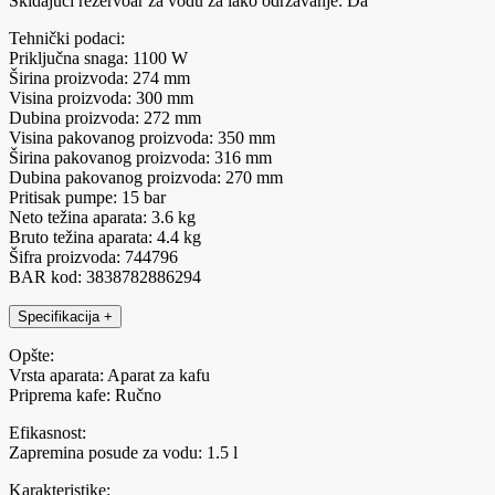
Skidajući rezervoar za vodu za lako održavanje: Da
Tehnički podaci:
Priključna snaga: 1100 W
Širina proizvoda: 274 mm
Visina proizvoda: 300 mm
Dubina proizvoda: 272 mm
Visina pakovanog proizvoda: 350 mm
Širina pakovanog proizvoda: 316 mm
Dubina pakovanog proizvoda: 270 mm
Pritisak pumpe: 15 bar
Neto težina aparata: 3.6 kg
Bruto težina aparata: 4.4 kg
Šifra proizvoda: 744796
BAR kod: 3838782886294
Specifikacija
+
Opšte:
Vrsta aparata: Aparat za kafu
Priprema kafe: Ručno
Efikasnost:
Zapremina posude za vodu: 1.5 l
Karakteristike: