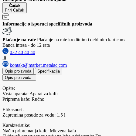
Čačak
Pr.4 Čačak
Informacije o isporuci specifičnih proizvoda
Plaćanje na rate
Plaćanje na rate kreditnim i debitnim karticama
Banca intesa - do 12 rata
032 40 40 40
ili
kontakt@market.metalac.com
Opis proizvoda
Specifikacija
Opis proizvoda
-
Opšte:
Vrsta aparata: Aparat za kafu
Priprema kafe: Ručno
Efikasnost:
Zapremina posude za vodu: 1.5 l
Karakteristike:
Način pripremanja kafe: Mlevena kafa