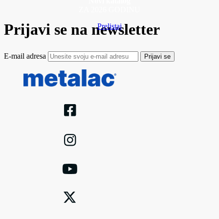
Novi katalog
ZA 2026 GODINU
Prijavi se na newsletter
Prelistaj
E-mail adresa
Prijavi se