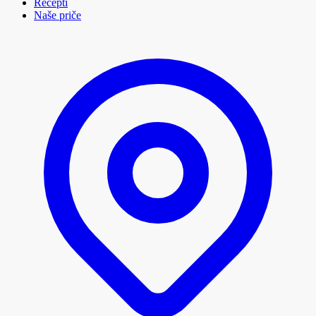
Recepti
Naše priče