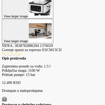
View larger image
View larger image
ŠIFRA:
3838782886294
1376029
Gorenje aparat za espresso ESCM15CD
Opis proizvoda
Zapremina posude za vodu: 1.5 l
Priključna snaga: 1100 W
Pritisak pumpe: 15 bar
12.490 RSD
Dostupan u maloprodajama
Dostupan u sledećim radnjama