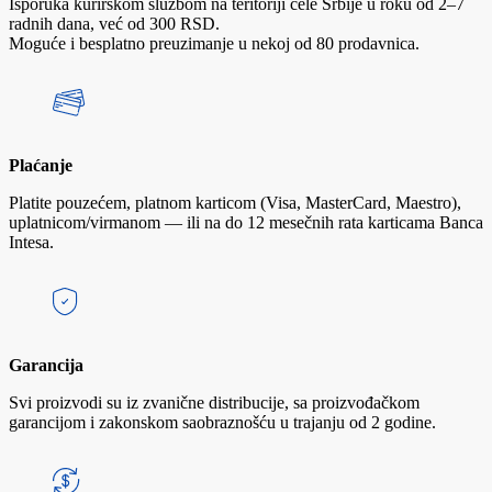
Isporuka kurirskom službom na teritoriji cele Srbije u roku od 2–7
radnih dana, već od 300 RSD.
Moguće i besplatno preuzimanje u nekoj od 80 prodavnica.
Plaćanje
Platite pouzećem, platnom karticom (Visa, MasterCard, Maestro),
uplatnicom/virmanom — ili na do 12 mesečnih rata karticama Banca
Intesa.
Garancija
Svi proizvodi su iz zvanične distribucije, sa proizvođačkom
garancijom i zakonskom saobraznošću u trajanju od 2 godine.