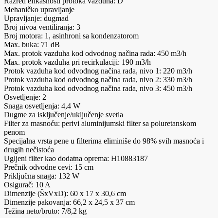
Razred efikasnosti protoka vazduha: D
Mehaničko upravljanje
Upravljanje: dugmad
Broj nivoa ventiliranja: 3
Broj motora: 1, asinhroni sa kondenzatorom
Max. buka: 71 dB
Max. protok vazduha kod odvodnog načina rada: 450 m3/h
Max. protok vazduha pri recirkulaciji: 190 m3/h
Protok vazduha kod odvodnog načina rada, nivo 1: 220 m3/h
Protok vazduha kod odvodnog načina rada, nivo 2: 330 m3/h
Protok vazduha kod odvodnog načina rada, nivo 3: 450 m3/h
Osvetljenje: 2
Snaga osvetljenja: 4,4 W
Dugme za isključenje/uključenje svetla
Filter za masnoću: perivi aluminijumski filter sa poluretanskom
penom
Specijalna vrsta pene u filterima eliminiše do 98% svih masnoća i
drugih nečistoća
Ugljeni filter kao dodatna oprema: H10883187
Prečnik odvodne cevi: 15 cm
Priključna snaga: 132 W
Osigurač: 10 A
Dimenzije (ŠxVxD): 60 x 17 x 30,6 cm
Dimenzije pakovanja: 66,2 x 24,5 x 37 cm
Težina neto/bruto: 7/8,2 kg