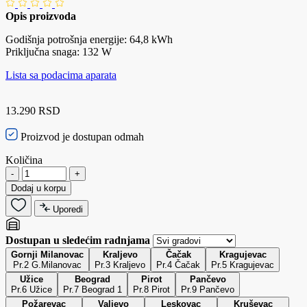
Opis proizvoda
Godišnja potrošnja energije: 64,8 kWh
Priključna snaga: 132 W
Lista sa podacima aparata
13.290 RSD
Proizvod je dostupan odmah
Količina
-
+
Dodaj u korpu
Uporedi
Dostupan u sledećim radnjama
Gornji Milanovac
Kraljevo
Čačak
Kragujevac
Pr.2 G.Milanovac
Pr.3 Kraljevo
Pr.4 Čačak
Pr.5 Kragujevac
Užice
Beograd
Pirot
Pančevo
Pr.6 Užice
Pr.7 Beograd 1
Pr.8 Pirot
Pr.9 Pančevo
Požarevac
Valjevo
Leskovac
Kruševac