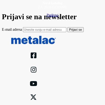
Novi katalog
ZA 2026 GODINU
Prijavi se na newsletter
Prelistaj
E-mail adresa
Prijavi se