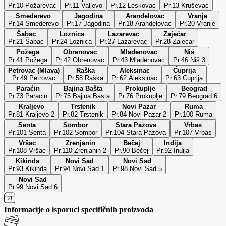
Pr.10 Požarevac
Pr.11 Valjevo
Pr.12 Leskovac
Pr.13 Kruševac
Smederevo
Jagodina
Aranđelovac
Vranje
Pr.14 Smederevo
Pr.17 Jagodina
Pr.18 Arandelovac
Pr.20 Vranje
Šabac
Loznica
Lazarevac
Zaječar
Pr.21 Šabac
Pr.24 Loznica
Pr.27 Lazarevac
Pr.28 Zajecar
Požega
Obrenovac
Mladenovac
Niš
Pr.41 Požega
Pr.42 Obrenovac
Pr.43 Mladenovac
Pr.46 Niš 3
Petrovac (Mlava)
Raška
Aleksinac
Ćuprija
Pr.49 Petrovac
Pr.58 Raška
Pr.62 Aleksinac
Pr.63 Cuprija
Paraćin
Bajina Bašta
Prokuplje
Beograd
Pr.73 Paracin
Pr.75 Bajina Basta
Pr.76 Prokuplje
Pr.79 Beograd 6
Kraljevo
Trstenik
Novi Pazar
Ruma
Pr.81 Kraljevo 2
Pr.82 Trstenik
Pr.84 Novi Pazar 2
Pr.100 Ruma
Senta
Sombor
Stara Pazova
Vrbas
Pr.101 Senta
Pr.102 Sombor
Pr.104 Stara Pazova
Pr.107 Vrbas
Vršac
Zrenjanin
Bečej
Inđija
Pr.108 Vršac
Pr.110 Zrenjanin 2
Pr.90 Bečej
Pr.92 Inđija
Kikinda
Novi Sad
Novi Sad
Pr.93 Kikinda
Pr.94 Novi Sad 1
Pr.98 Novi Sad 5
Novi Sad
Pr.99 Novi Sad 6
Informacije o isporuci specifičnih proizvoda