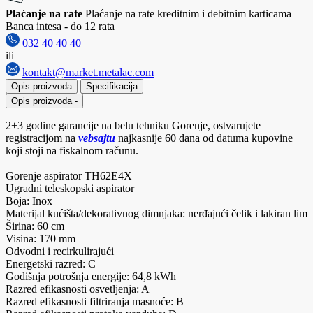
Plaćanje na rate
Plaćanje na rate kreditnim i debitnim karticama
Banca intesa - do 12 rata
032 40 40 40
ili
kontakt@market.metalac.com
Opis proizvoda
Specifikacija
Opis proizvoda
-
2+3 godine garancije na belu tehniku Gorenje, ostvarujete
registracijom na
vebsajtu
najkasnije 60 dana od datuma kupovine
koji stoji na fiskalnom računu.
Gorenje aspirator TH62E4X
Ugradni teleskopski aspirator
Boja: Inox
Materijal kućišta/dekorativnog dimnjaka: nerđajući čelik i lakiran lim
Širina: 60 cm
Visina: 170 mm
Odvodni i recirkulirajući
Energetski razred: C
Godišnja potrošnja energije: 64,8 kWh
Razred efikasnosti osvetljenja: A
Razred efikasnosti filtriranja masnoće: B