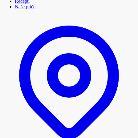
Recepti
Naše priče