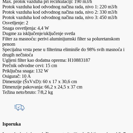
Max. protok vazduha pri recirkulaciji: 190 m3/h
Protok vazduha kod odvodnog načina rada, nivo 1: 220 m3/h
Protok vazduha kod odvodnog načina rada, nivo 2: 330 m3/h
Protok vazduha kod odvodnog načina rada, nivo 3: 450 m3/h
Osvetljenje: 2
Snaga osvetljenja: 4,4 W
Dugme za isključenje/uključenje svetla
Filter za masnoću: perivi aluminijumski filter sa poluretanskom
penom
Specijalna vrsta pene u filterima eliminiše do 98% svih masnoća i
drugih nečistoća
Ugljeni filter kao dodatna oprema: H10883187
Prečnik odvodne cevi: 15 cm
Priključna snaga: 132 W
Osigurač: 10 A
Dimenzije (ŠxVxD): 60 x 17 x 30,6 cm
Dimenzije pakovanja: 66,2 x 24,5 x 37 cm
Težina neto/bruto: 7/8,2 kg
Isporuka