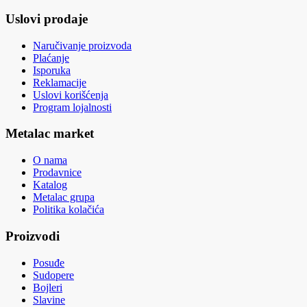
Uslovi prodaje
Naručivanje proizvoda
Plaćanje
Isporuka
Reklamacije
Uslovi korišćenja
Program lojalnosti
Metalac market
O nama
Prodavnice
Katalog
Metalac grupa
Politika kolačića
Proizvodi
Posuđe
Sudopere
Bojleri
Slavine