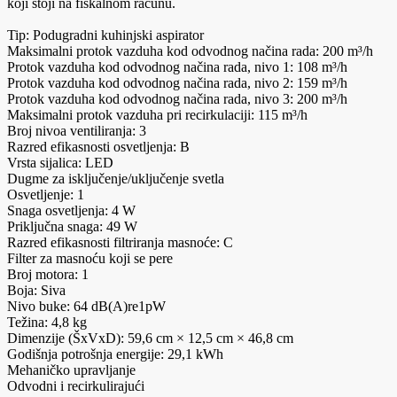
koji stoji na fiskalnom računu.
Tip: Podugradni kuhinjski aspirator
Maksimalni protok vazduha kod odvodnog načina rada: 200 m³/h
Protok vazduha kod odvodnog načina rada, nivo 1: 108 m³/h
Protok vazduha kod odvodnog načina rada, nivo 2: 159 m³/h
Protok vazduha kod odvodnog načina rada, nivo 3: 200 m³/h
Maksimalni protok vazduha pri recirkulaciji: 115 m³/h
Broj nivoa ventiliranja: 3
Razred efikasnosti osvetljenja: B
Vrsta sijalica: LED
Dugme za isključenje/uključenje svetla
Osvetljenje: 1
Snaga osvetljenja: 4 W
Priključna snaga: 49 W
Razred efikasnosti filtriranja masnoće: C
Filter za masnoću koji se pere
Broj motora: 1
Boja: Siva
Nivo buke: 64 dB(A)re1pW
Težina: 4,8 kg
Dimenzije (ŠxVxD): 59,6 cm × 12,5 cm × 46,8 cm
Godišnja potrošnja energije: 29,1 kWh
Mehaničko upravljanje
Odvodni i recirkulirajući