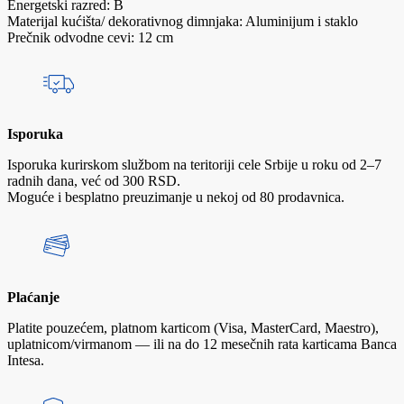
Energetski razred: B
Materijal kućišta/ dekorativnog dimnjaka: Aluminijum i staklo
Prečnik odvodne cevi: 12 cm
Isporuka
Isporuka kurirskom službom na teritoriji cele Srbije u roku od 2–7
radnih dana, već od 300 RSD.
Moguće i besplatno preuzimanje u nekoj od 80 prodavnica.
Plaćanje
Platite pouzećem, platnom karticom (Visa, MasterCard, Maestro),
uplatnicom/virmanom — ili na do 12 mesečnih rata karticama Banca
Intesa.