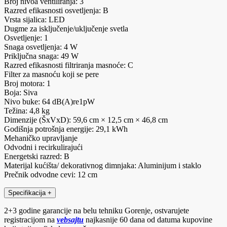
Broj nivoa ventiliranja: 3
Razred efikasnosti osvetljenja: B
Vrsta sijalica: LED
Dugme za isključenje/uključenje svetla
Osvetljenje: 1
Snaga osvetljenja: 4 W
Priključna snaga: 49 W
Razred efikasnosti filtriranja masnoće: C
Filter za masnoću koji se pere
Broj motora: 1
Boja: Siva
Nivo buke: 64 dB(A)re1pW
Težina: 4,8 kg
Dimenzije (ŠxVxD): 59,6 cm × 12,5 cm × 46,8 cm
Godišnja potrošnja energije: 29,1 kWh
Mehaničko upravljanje
Odvodni i recirkulirajući
Energetski razred: B
Materijal kućišta/ dekorativnog dimnjaka: Aluminijum i staklo
Prečnik odvodne cevi: 12 cm
Specifikacija
+
2+3 godine garancije na belu tehniku Gorenje, ostvarujete
registracijom na
vebsajtu
najkasnije 60 dana od datuma kupovine