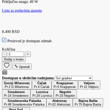
Priključna snaga: 49 W
Lista sa podacima aparata
8.490 RSD
Proizvod je dostupan odmah
Količina
-
+
Dodaj u korpu
Uporedi
Dostupan u sledećim radnjama
Gornji Milanovac
Čačak
Kragujevac
Valjevo
Pr.2 G.Milanovac
Pr.4 Čačak
Pr.5 Kragujevac
Pr.11 Valjevo
Smederevo
Loznica
Negotin
Pr.14 Smederevo
Pr.24 Loznica
Pr.33 Negotin
Smederevska Palanka
Aleksinac
Bajina Bašta
Pr.48 Smederevska Palanka
Pr.62 Aleksinac
Pr.75 Bajina Basta
Novi Sad