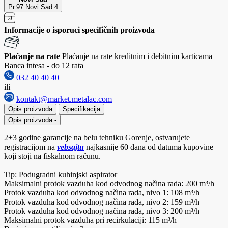
Pr.97 Novi Sad 4
Informacije o isporuci specifičnih proizvoda
Plaćanje na rate
Plaćanje na rate kreditnim i debitnim karticama
Banca intesa - do 12 rata
032 40 40 40
ili
kontakt@market.metalac.com
Opis proizvoda
Specifikacija
Opis proizvoda
-
2+3 godine garancije na belu tehniku Gorenje, ostvarujete
registracijom na
vebsajtu
najkasnije 60 dana od datuma kupovine
koji stoji na fiskalnom računu.
Tip: Podugradni kuhinjski aspirator
Maksimalni protok vazduha kod odvodnog načina rada: 200 m³/h
Protok vazduha kod odvodnog načina rada, nivo 1: 108 m³/h
Protok vazduha kod odvodnog načina rada, nivo 2: 159 m³/h
Protok vazduha kod odvodnog načina rada, nivo 3: 200 m³/h
Maksimalni protok vazduha pri recirkulaciji: 115 m³/h