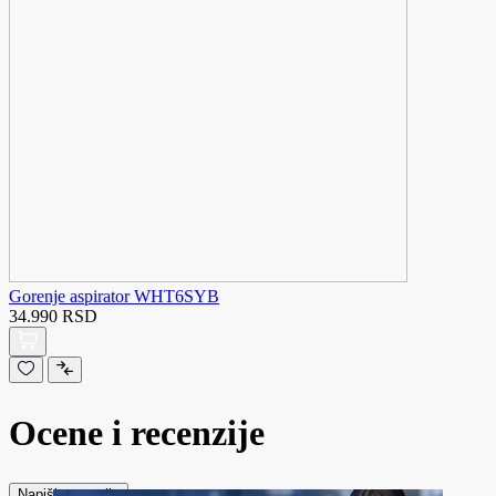
Gorenje aspirator WHT6SYB
34.990 RSD
Ocene i recenzije
Napiši recenziju