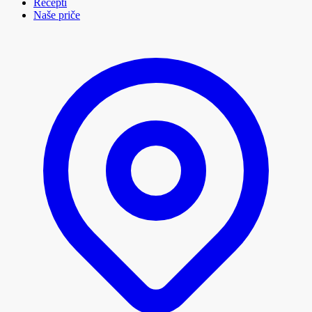
Recepti
Naše priče