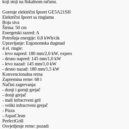
koji stoji na fiskalnom računu.
Gorenje električni šporet GE5A21SH
Električni šporet sa ringlama
Boja siva
Širina: 50 cm
Energetski razred: A
Potrošnja energije: 0,8 kWh/cik
Upravljanje: Ergonomska dugmad
4 el. ringle:
- levo napred: 180 mm/2,0 kW, expres
- desno napred: 145 mm/1,0 kW
- levo nazad: 145 mm/1,0 kW
- desno nazad: 180 mm/1,5 kW
Konvencionalna rerna
Zapremina rerne: 68 l
Načini zagrevanja:
- donji i gornji grejač
- donji grejač
- mali infracrveni gril
- veliki infracrveni grejač
- Pizza
- AquaClean
PerfectGrill
Osvjetljenje rerne: pozadi