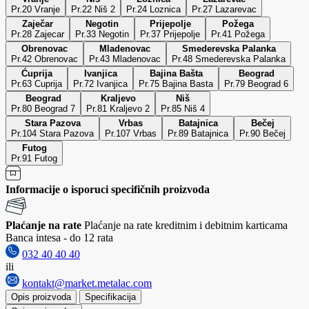
Pr.20 Vranje
Pr.22 Niš 2
Pr.24 Loznica
Pr.27 Lazarevac
Zaječar
Negotin
Prijepolje
Požega
Pr.28 Zajecar
Pr.33 Negotin
Pr.37 Prijepolje
Pr.41 Požega
Obrenovac
Mladenovac
Smederevska Palanka
Pr.42 Obrenovac
Pr.43 Mladenovac
Pr.48 Smederevska Palanka
Ćuprija
Ivanjica
Bajina Bašta
Beograd
Pr.63 Cuprija
Pr.72 Ivanjica
Pr.75 Bajina Basta
Pr.79 Beograd 6
Beograd
Kraljevo
Niš
Pr.80 Beograd 7
Pr.81 Kraljevo 2
Pr.85 Niš 4
Stara Pazova
Vrbas
Batajnica
Bečej
Pr.104 Stara Pazova
Pr.107 Vrbas
Pr.89 Batajnica
Pr.90 Bečej
Futog
Pr.91 Futog
Informacije o isporuci specifičnih proizvoda
Plaćanje na rate
Plaćanje na rate kreditnim i debitnim karticama
Banca intesa - do 12 rata
032 40 40 40
ili
kontakt@market.metalac.com
Opis proizvoda
Specifikacija