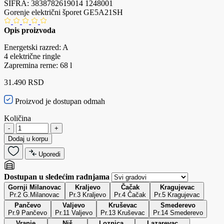
ŠIFRA:
3838782619014
1248001
Gorenje električni šporet GE5A21SH
Opis proizvoda
Energetski razred: A
4 električne ringle
Zapremina rerne: 68 l
31.490 RSD
Proizvod je dostupan odmah
Količina
-
+
Dodaj u korpu
Uporedi
Dostupan u sledećim radnjama
Gornji Milanovac
Kraljevo
Čačak
Kragujevac
Pr.2 G.Milanovac
Pr.3 Kraljevo
Pr.4 Čačak
Pr.5 Kragujevac
Pančevo
Valjevo
Kruševac
Smederevo
Pr.9 Pančevo
Pr.11 Valjevo
Pr.13 Kruševac
Pr.14 Smederevo
Vranje
Niš
Loznica
Lazarevac