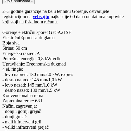
Opis proizvoda
-
2+3 godine garancije na belu tehniku Gorenje, ostvarujete
registracijom na
vebsajtu
najkasnije 60 dana od datuma kupovine
koji stoji na fiskalnom računu.
Gorenje električni šporet GE5A21SH
Električni šporet sa ringlama
Boja siva
Širina: 50 cm
Energetski razred: A
Potrošnja energije: 0,8 kWh/cik
Upravljanje: Ergonomska dugmad
4 el. ringle:
- levo napred: 180 mm/2,0 kW, expres
- desno napred: 145 mm/1,0 kW
- levo nazad: 145 mm/1,0 kW
- desno nazad: 180 mm/1,5 kW
Konvencionalna rerna
Zapremina rerne: 68 l
Načini zagrevanja:
- donji i gornji grejač
- donji grejač
- mali infracrveni gril
- veliki infracrveni grejač