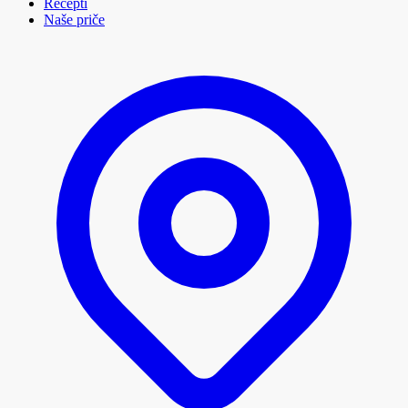
Recepti
Naše priče