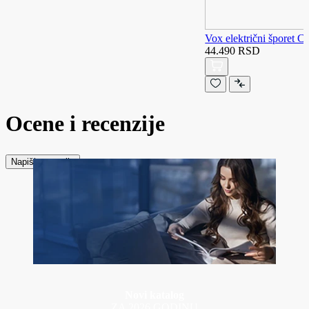
Vox električni šporet
44.490 RSD
Ocene i recenzije
Napiši recenziju
Novi katalog
ZA 2026 GODINU