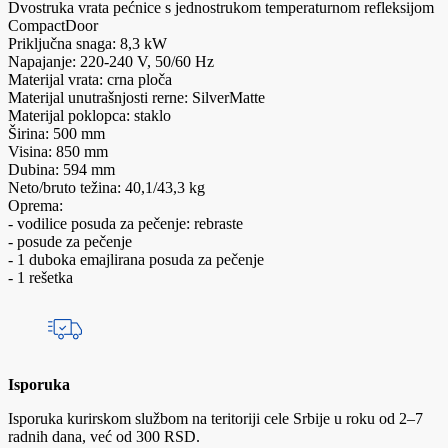
Dvostruka vrata pećnice s jednostrukom temperaturnom refleksijom
CompactDoor
Priključna snaga: 8,3 kW
Napajanje: 220-240 V, 50/60 Hz
Materijal vrata: crna ploča
Materijal unutrašnjosti rerne: SilverMatte
Materijal poklopca: staklo
Širina: 500 mm
Visina: 850 mm
Dubina: 594 mm
Neto/bruto težina: 40,1/43,3 kg
Oprema:
- vodilice posuda za pečenje: rebraste
- posude za pečenje
- 1 duboka emajlirana posuda za pečenje
- 1 rešetka
Isporuka
Isporuka kurirskom službom na teritoriji cele Srbije u roku od 2–7
radnih dana, već od 300 RSD.