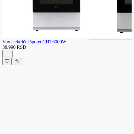
Vox električni šporet CHT6000W
38.990 RSD