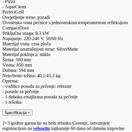
- Pizza
- AquaClean
PerfectGrill
Osvjetljenje rerne: pozadi
Dvostruka vrata pećnice s jednostrukom temperaturnom refleksijom
CompactDoor
Priključna snaga: 8,3 kW
Napajanje: 220-240 V, 50/60 Hz
Materijal vrata: crna ploča
Materijal unutrašnjosti rerne: SilverMatte
Materijal poklopca: staklo
Širina: 500 mm
Visina: 850 mm
Dubina: 594 mm
Neto/bruto težina: 40,1/43,3 kg
Oprema:
- vodilice posuda za pečenje: rebraste
- posude za pečenje
- 1 duboka emajlirana posuda za pečenje
- 1 rešetka
Specifikacija
+
2+3 godine garancije na belu tehniku Gorenje, ostvarujete
registracijom na
vebsajtu
najkasnije 60 dana od datuma kupovine