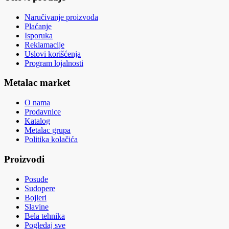
Naručivanje proizvoda
Plaćanje
Isporuka
Reklamacije
Uslovi korišćenja
Program lojalnosti
Metalac market
O nama
Prodavnice
Katalog
Metalac grupa
Politika kolačića
Proizvodi
Posuđe
Sudopere
Bojleri
Slavine
Bela tehnika
Pogledaj sve