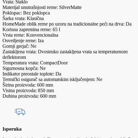
Vrata: Staklo
Materijal unutrašnjosti rerne: SilverMatte
Poklopac: Bez poklopca
Šarka vrata: Klasična
HomeMade oblik rerne po uzoru na tradicionalne peći na drva: Da
Korisna zapremina rerne: 65 l
Vrsta rerne: Konvencionalna
Osvetljenje rerne: Iza
Gornji grejač: Ne
Zastakljena vrata: Dvostruko zastakljena vrata sa temperaturnom
deflektorom
Temperatura vrata: CompactDoor
Sigurnosna kopča: Ne
Indikator preostale toplote: Da
Termički osigurač sa automatskim isključenjem: Ne
Širina proizvoda: 600 mm
Visina proizvoda: 850 mm
Dubina proizvoda: 600 mm
Isporuka