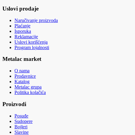
Uslovi prodaje
Naručivanje proizvoda
Plaćanje
Isporuka
Reklamacije
Uslovi korišćenja
Program lojalnosti
Metalac market
O nama
Prodavnice
Katalog
Metalac grupa
Politika kolačića
Proizvodi
Posuđe
Sudopere
Bojleri
Slavine