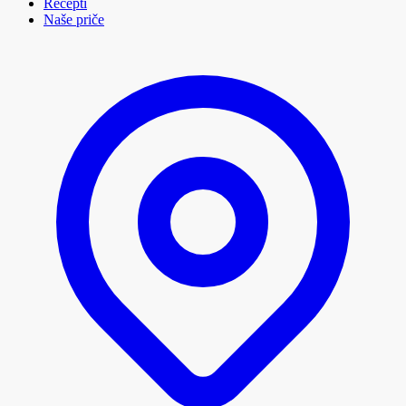
Recepti
Naše priče