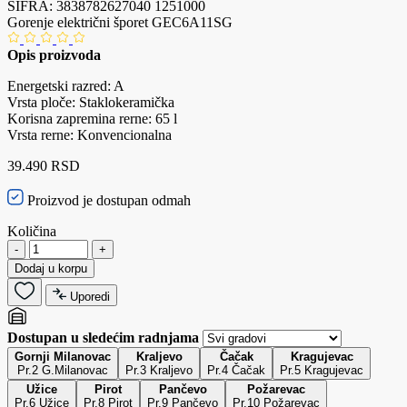
ŠIFRA:
3838782627040
1251000
Gorenje električni šporet GEC6A11SG
Opis proizvoda
Energetski razred: A
Vrsta ploče: Staklokeramička
Korisna zapremina rerne: 65 l
Vrsta rerne: Konvencionalna
39.490 RSD
Proizvod je dostupan odmah
Količina
-
+
Dodaj u korpu
Uporedi
Dostupan u sledećim radnjama
Gornji Milanovac
Kraljevo
Čačak
Kragujevac
Pr.2 G.Milanovac
Pr.3 Kraljevo
Pr.4 Čačak
Pr.5 Kragujevac
Užice
Pirot
Pančevo
Požarevac
Pr.6 Užice
Pr.8 Pirot
Pr.9 Pančevo
Pr.10 Požarevac