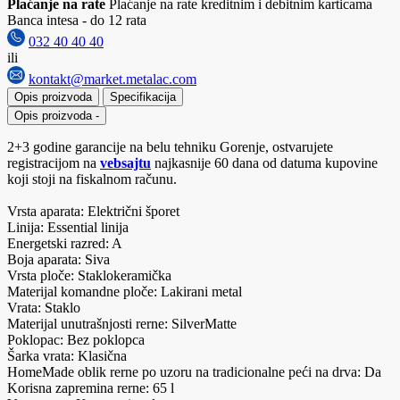
Plaćanje na rate
Plaćanje na rate kreditnim i debitnim karticama
Banca intesa - do 12 rata
032 40 40 40
ili
kontakt@market.metalac.com
Opis proizvoda
Specifikacija
Opis proizvoda
-
2+3 godine garancije na belu tehniku Gorenje, ostvarujete
registracijom na
vebsajtu
najkasnije 60 dana od datuma kupovine
koji stoji na fiskalnom računu.
Vrsta aparata: Električni šporet
Linija: Essential linija
Energetski razred: A
Boja aparata: Siva
Vrsta ploče: Staklokeramička
Materijal komandne ploče: Lakirani metal
Vrata: Staklo
Materijal unutrašnjosti rerne: SilverMatte
Poklopac: Bez poklopca
Šarka vrata: Klasična
HomeMade oblik rerne po uzoru na tradicionalne peći na drva: Da
Korisna zapremina rerne: 65 l