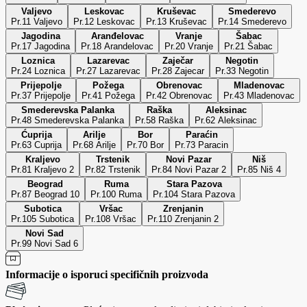
Valjevo
Leskovac
Kruševac
Smederevo
Pr.11 Valjevo
Pr.12 Leskovac
Pr.13 Kruševac
Pr.14 Smederevo
Jagodina
Aranđelovac
Vranje
Šabac
Pr.17 Jagodina
Pr.18 Arandelovac
Pr.20 Vranje
Pr.21 Šabac
Loznica
Lazarevac
Zaječar
Negotin
Pr.24 Loznica
Pr.27 Lazarevac
Pr.28 Zajecar
Pr.33 Negotin
Prijepolje
Požega
Obrenovac
Mladenovac
Pr.37 Prijepolje
Pr.41 Požega
Pr.42 Obrenovac
Pr.43 Mladenovac
Smederevska Palanka
Raška
Aleksinac
Pr.48 Smederevska Palanka
Pr.58 Raška
Pr.62 Aleksinac
Ćuprija
Arilje
Bor
Paraćin
Pr.63 Cuprija
Pr.68 Arilje
Pr.70 Bor
Pr.73 Paracin
Kraljevo
Trstenik
Novi Pazar
Niš
Pr.81 Kraljevo 2
Pr.82 Trstenik
Pr.84 Novi Pazar 2
Pr.85 Niš 4
Beograd
Ruma
Stara Pazova
Pr.87 Beograd 10
Pr.100 Ruma
Pr.104 Stara Pazova
Subotica
Vršac
Zrenjanin
Pr.105 Subotica
Pr.108 Vršac
Pr.110 Zrenjanin 2
Novi Sad
Pr.99 Novi Sad 6
Informacije o isporuci specifičnih proizvoda