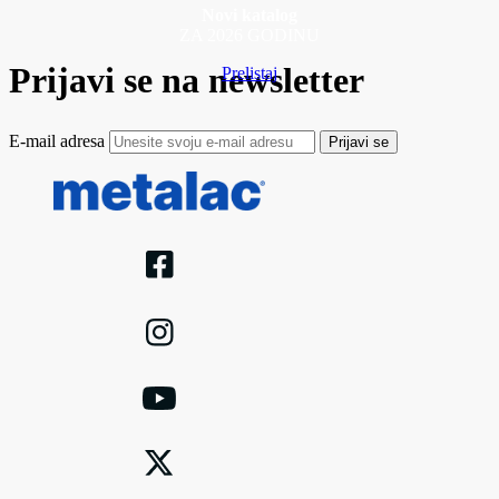
Novi katalog
ZA 2026 GODINU
Prijavi se na newsletter
Prelistaj
E-mail adresa
Prijavi se