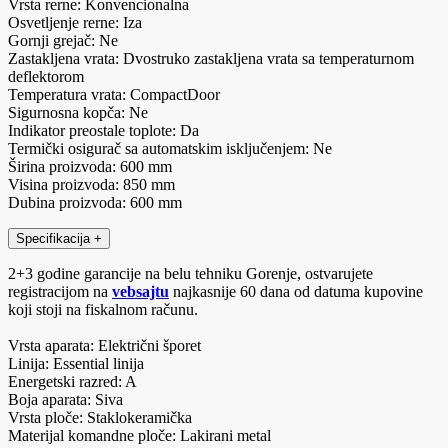
Vrsta rerne: Konvencionalna
Osvetljenje rerne: Iza
Gornji grejač: Ne
Zastakljena vrata: Dvostruko zastakljena vrata sa temperaturnom
deflektorom
Temperatura vrata: CompactDoor
Sigurnosna kopča: Ne
Indikator preostale toplote: Da
Termički osigurač sa automatskim isključenjem: Ne
Širina proizvoda: 600 mm
Visina proizvoda: 850 mm
Dubina proizvoda: 600 mm
Specifikacija
+
2+3 godine garancije na belu tehniku Gorenje, ostvarujete
registracijom na
vebsajtu
najkasnije 60 dana od datuma kupovine
koji stoji na fiskalnom računu.
Vrsta aparata: Električni šporet
Linija: Essential linija
Energetski razred: A
Boja aparata: Siva
Vrsta ploče: Staklokeramička
Materijal komandne ploče: Lakirani metal