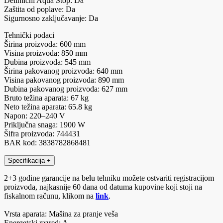
Delimični Aqua Stop: Da
Zaštita od poplave: Da
Sigurnosno zaključavanje: Da
Tehnički podaci
Širina proizvoda: 600 mm
Visina proizvoda: 850 mm
Dubina proizvoda: 545 mm
Širina pakovanog proizvoda: 640 mm
Visina pakovanog proizvoda: 890 mm
Dubina pakovanog proizvoda: 627 mm
Bruto težina aparata: 67 kg
Neto težina aparata: 65.8 kg
Napon: 220–240 V
Priključna snaga: 1900 W
Šifra proizvoda: 744431
BAR kod: 3838782868481
Specifikacija
+
2+3 godine garancije na belu tehniku možete ostvariti registracijom
proizvoda, najkasnije 60 dana od datuma kupovine koji stoji na
fiskalnom računu, klikom na
link
.
Vrsta aparata: Mašina za pranje veša
Energetski razred: A