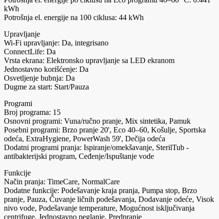
kWh
Potrošnja el. energije na 100 ciklusa: 44 kWh
Upravljanje
Wi-Fi upravljanje: Da, integrisano
ConnectLife: Da
Vrsta ekrana: Elektronsko upravljanje sa LED ekranom
Jednostavno korišćenje: Da
Osvetljenje bubnja: Da
Dugme za start: Start/Pauza
Programi
Broj programa: 15
Osnovni programi: Vuna/ručno pranje, Mix sintetika, Pamuk
Posebni programi: Brzo pranje 20', Eco 40–60, Košulje, Sportska
odeća, ExtraHygiene, PowerWash 59', Dečija odeća
Dodatni programi pranja: Ispiranje/omekšavanje, SterilTub -
antibakterijski program, Ceđenje/Ispuštanje vode
Funkcije
Način pranja: TimeCare, NormalCare
Dodatne funkcije: Podešavanje kraja pranja, Pumpa stop, Brzo
pranje, Pauza, Čuvanje ličnih podešavanja, Dodavanje odeće, Visok
nivo vode, Podešavanje temperature, Mogućnost isključivanja
centrifuge, Jednostavno peglanje, Predpranje