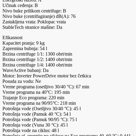
Učinak ceđenja: B
Nivo buke prilikom centrifuge: B
Nivo buke (centrifugiranje) dB(A): 76
Zastakljena vrata: Poklopac vrata
StableTech stranice mašine: Da
Efikasnost
Kapacitet pranja: 9 kg
Zapremina bubnja: 54 l
Brzina centrifuge 1/1: 1300 obrt/min
Brzina centrifuge 1/2: 1400 obrt/min
Brzina centrifuge 1/4: 1400 obrt/min
WaveActive bubanj: Da
Motor: Inverter PowerDrive motor bez četkica
Posuda za vodu: Ne
Vreme programa (osetljivo 30/40 °C): 67 min
Vreme programa na 40°C: 195 min
Trajanje Eco programa: 220 min
Vreme programa na 90/95°C: 218 min
Potrošnja vode (Osetljivo 30/40 °C): 45 l
Potrošnja vode (Pamuk 40 °C): 54 l
Potrošnja vode (Pamuk 90/95 °C): 75 l
Potrošnja vode (Vuna 30 °C): 45 l
Potrošnja vode na ciklus: 48 l
Potrošnja el. energije po ciklusu na Eco programu 40–60 °C: 0.441