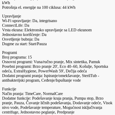
kWh
Potrošnja el. energije na 100 ciklusa: 44 kWh
Upravljanje
Wi-Fi upravljanje: Da, integrisano
ConnectLife: Da
Vrsta ekrana: Elektronsko upravljanje sa LED ekranom
Jednostavno korišćenje: Da
Osvetljenje bubnja: Da
Dugme za start: Start/Pauza
Programi
Broj programa: 15
Osnovni programi: Vuna/ručno pranje, Mix sintetika, Pamuk
Posebni programi: Brzo pranje 20', Eco 40–60, Košulje, Sportska
odeća, ExtraHygiene, PowerWash 59', Dečija odeća
Dodatni programi pranja: Ispiranje/omekšavanje, SterilTub -
antibakterijski program, Ceđenje/Ispuštanje vode
Funkcije
Način pranja: TimeCare, NormalCare
Dodatne funkcije: Podešavanje kraja pranja, Pumpa stop, Brzo
pranje, Pauza, Čuvanje ličnih podešavanja, Dodavanje odeće, Visok
nivo vode, Podešavanje temperature, Mogućnost isključivanja
centrifuge, Jednostavno peglanje, Predpranje