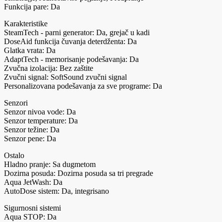
Funkcija pare: Da
Karakteristike
SteamTech - parni generator: Da, grejač u kadi
DoseAid funkcija čuvanja deterdženta: Da
Glatka vrata: Da
AdaptTech - memorisanje podešavanja: Da
Zvučna izolacija: Bez zaštite
Zvučni signal: SoftSound zvučni signal
Personalizovana podešavanja za sve programe: Da
Senzori
Senzor nivoa vode: Da
Senzor temperature: Da
Senzor težine: Da
Senzor pene: Da
Ostalo
Hladno pranje: Sa dugmetom
Dozirna posuda: Dozirna posuda sa tri pregrade
Aqua JetWash: Da
AutoDose sistem: Da, integrisano
Sigurnosni sistemi
Aqua STOP: Da