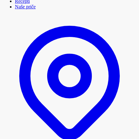
Recepti
Naše priče