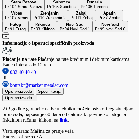
Stara Pazova
Subotica
Temerin
Pr.104 Stara Pazova
Pr.105 Subotica
Pr.106 Temerin
Vrbas
Zrenjanin
Žabalj
Apatin
Pr.107 Vrbas
Pr.110 Zrenjanin 2
Pr.111 Žabalj
Pr.87 Apatin
Futog
Kikinda
Novi Sad
Novi Sad
Pr.91 Futog
Pr.93 Kikinda
Pr.94 Novi Sad 1
Pr.99 Novi Sad 6
Informacije o isporuci specifičnih proizvoda
Plaćanje na rate
Plaćanje na rate kreditnim i debitnim karticama
Banca intesa - do 12 rata
032 40 40 40
ili
kontakt@market.metalac.com
Opis proizvoda
Specifikacija
Opis proizvoda
-
2+3 godine garancije na belu tehniku možete ostvariti registracijom
proizvoda, najkasnije 60 dana od datuma kupovine koji stoji na
fiskalnom računu, klikom na
link
.
Vrsta aparata: Mašina za pranje veša
Energetski razred: A