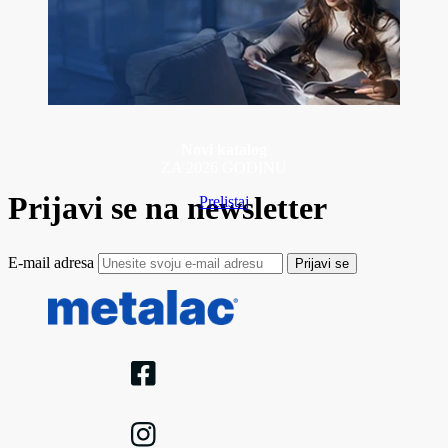
Novi katalog
ZA 2026 GODINU
Prijavi se na newsletter
Prelistaj
E-mail adresa
Prijavi se