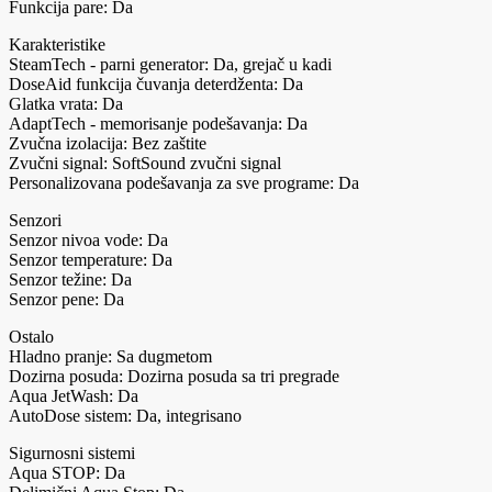
Funkcija pare: Da
Karakteristike
SteamTech - parni generator: Da, grejač u kadi
DoseAid funkcija čuvanja deterdženta: Da
Glatka vrata: Da
AdaptTech - memorisanje podešavanja: Da
Zvučna izolacija: Bez zaštite
Zvučni signal: SoftSound zvučni signal
Personalizovana podešavanja za sve programe: Da
Senzori
Senzor nivoa vode: Da
Senzor temperature: Da
Senzor težine: Da
Senzor pene: Da
Ostalo
Hladno pranje: Sa dugmetom
Dozirna posuda: Dozirna posuda sa tri pregrade
Aqua JetWash: Da
AutoDose sistem: Da, integrisano
Sigurnosni sistemi
Aqua STOP: Da