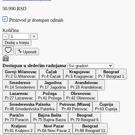
50.990 RSD
Proizvod je dostupan odmah
Količina
-
+
Dodaj u korpu
Uporedi
Dostupan u sledećim radnjama
Gornji Milanovac
Čačak
Kragujevac
Beograd
Pr.2 G.Milanovac
Pr.4 Čačak
Pr.5 Kragujevac
Pr.7 Beograd 1
Smederevo
Jagodina
Aranđelovac
Pr.14 Smederevo
Pr.17 Jagodina
Pr.18 Arandelovac
Lazarevac
Požega
Obrenovac
Pr.27 Lazarevac
Pr.41 Požega
Pr.42 Obrenovac
Smederevska Palanka
Petrovac (Mlava)
Ćuprija
Pr.48 Smederevska Palanka
Pr.49 Petrovac
Pr.63 Cuprija
Paraćin
Bajina Bašta
Beograd
Pr.73 Paracin
Pr.75 Bajina Basta
Pr.79 Beograd 6
Kraljevo
Novi Pazar
Beograd
Pr.81 Kraljevo 2
Pr.84 Novi Pazar 2
Pr.88 Beograd 11