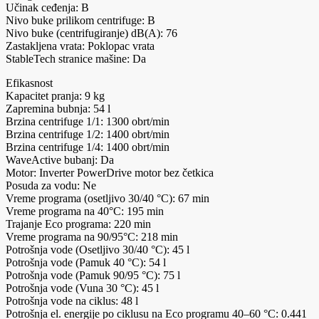
Učinak ceđenja: B
Nivo buke prilikom centrifuge: B
Nivo buke (centrifugiranje) dB(A): 76
Zastakljena vrata: Poklopac vrata
StableTech stranice mašine: Da
Efikasnost
Kapacitet pranja: 9 kg
Zapremina bubnja: 54 l
Brzina centrifuge 1/1: 1300 obrt/min
Brzina centrifuge 1/2: 1400 obrt/min
Brzina centrifuge 1/4: 1400 obrt/min
WaveActive bubanj: Da
Motor: Inverter PowerDrive motor bez četkica
Posuda za vodu: Ne
Vreme programa (osetljivo 30/40 °C): 67 min
Vreme programa na 40°C: 195 min
Trajanje Eco programa: 220 min
Vreme programa na 90/95°C: 218 min
Potrošnja vode (Osetljivo 30/40 °C): 45 l
Potrošnja vode (Pamuk 40 °C): 54 l
Potrošnja vode (Pamuk 90/95 °C): 75 l
Potrošnja vode (Vuna 30 °C): 45 l
Potrošnja vode na ciklus: 48 l
Potrošnja el. energije po ciklusu na Eco programu 40–60 °C: 0.441