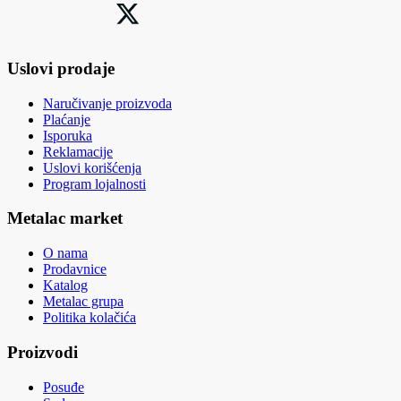
Uslovi prodaje
Naručivanje proizvoda
Plaćanje
Isporuka
Reklamacije
Uslovi korišćenja
Program lojalnosti
Metalac market
O nama
Prodavnice
Katalog
Metalac grupa
Politika kolačića
Proizvodi
Posuđe