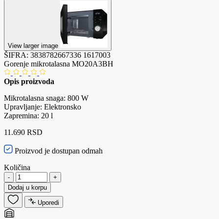
View larger image
ŠIFRA:
3838782667336
1617003
Gorenje mikrotalasna MO20A3BH
Opis proizvoda
Mikrotalasna snaga: 800 W
Upravljanje: Elektronsko
Zapremina: 20 l
11.690 RSD
Proizvod je dostupan odmah
Količina
-
+
Dodaj u korpu
Uporedi