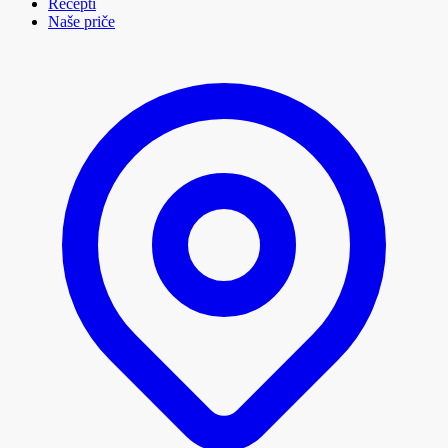
Recepti
Naše priče