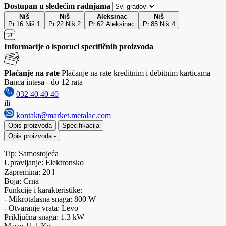
Dostupan u sledećim radnjama
Niš
Niš
Aleksinac
Niš
Pr.16 Niš 1
Pr.22 Niš 2
Pr.62 Aleksinac
Pr.85 Niš 4
Informacije o isporuci specifičnih proizvoda
Plaćanje na rate
Plaćanje na rate kreditnim i debitnim karticama
Banca intesa - do 12 rata
032 40 40 40
ili
kontakt@market.metalac.com
Opis proizvoda
Specifikacija
Opis proizvoda
-
Tip: Samostojeća
Upravljanje: Elektronsko
Zapremina: 20 l
Boja: Crna
Funkcije i karakteristike:
- Mikrotalasna snaga: 800 W
- Otvaranje vrata: Levo
Priključna snaga: 1.3 kW