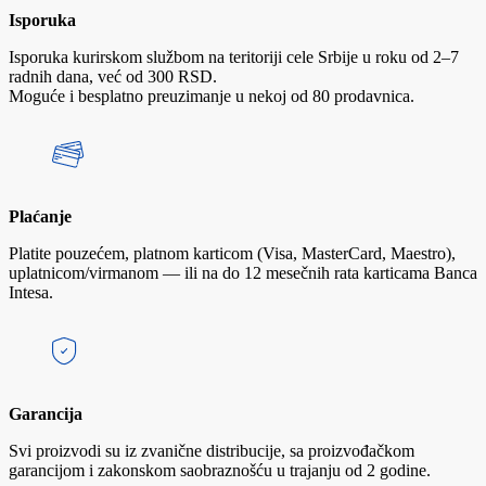
Isporuka
Isporuka kurirskom službom na teritoriji cele Srbije u roku od 2–7
radnih dana, već od 300 RSD.
Moguće i besplatno preuzimanje u nekoj od 80 prodavnica.
Plaćanje
Platite pouzećem, platnom karticom (Visa, MasterCard, Maestro),
uplatnicom/virmanom — ili na do 12 mesečnih rata karticama Banca
Intesa.
Garancija
Svi proizvodi su iz zvanične distribucije, sa proizvođačkom
garancijom i zakonskom saobraznošću u trajanju od 2 godine.