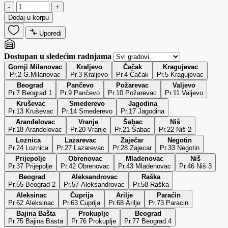
-
+
Dodaj u korpu
Uporedi
Dostupan u sledećim radnjama
Gornji Milanovac
Kraljevo
Čačak
Kragujevac
Pr.2 G.Milanovac
Pr.3 Kraljevo
Pr.4 Čačak
Pr.5 Kragujevac
Beograd
Pančevo
Požarevac
Valjevo
Pr.7 Beograd 1
Pr.9 Pančevo
Pr.10 Požarevac
Pr.11 Valjevo
Kruševac
Smederevo
Jagodina
Pr.13 Kruševac
Pr.14 Smederevo
Pr.17 Jagodina
Aranđelovac
Vranje
Šabac
Niš
Pr.18 Arandelovac
Pr.20 Vranje
Pr.21 Šabac
Pr.22 Niš 2
Loznica
Lazarevac
Zaječar
Negotin
Pr.24 Loznica
Pr.27 Lazarevac
Pr.28 Zajecar
Pr.33 Negotin
Prijepolje
Obrenovac
Mladenovac
Niš
Pr.37 Prijepolje
Pr.42 Obrenovac
Pr.43 Mladenovac
Pr.46 Niš 3
Beograd
Aleksandrovac
Raška
Pr.55 Beograd 2
Pr.57 Aleksandrovac
Pr.58 Raška
Aleksinac
Ćuprija
Arilje
Paraćin
Pr.62 Aleksinac
Pr.63 Cuprija
Pr.68 Arilje
Pr.73 Paracin
Bajina Bašta
Prokuplje
Beograd
Pr.75 Bajina Basta
Pr.76 Prokuplje
Pr.77 Beograd 4