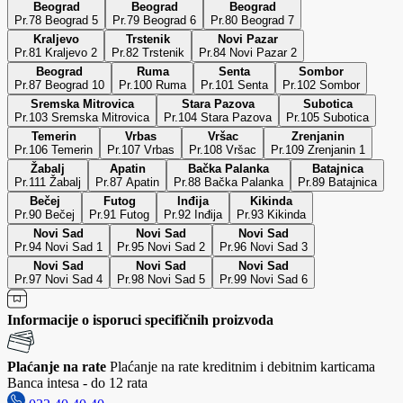
Beograd
Beograd
Beograd
Pr.78 Beograd 5
Pr.79 Beograd 6
Pr.80 Beograd 7
Kraljevo
Trstenik
Novi Pazar
Pr.81 Kraljevo 2
Pr.82 Trstenik
Pr.84 Novi Pazar 2
Beograd
Ruma
Senta
Sombor
Pr.87 Beograd 10
Pr.100 Ruma
Pr.101 Senta
Pr.102 Sombor
Sremska Mitrovica
Stara Pazova
Subotica
Pr.103 Sremska Mitrovica
Pr.104 Stara Pazova
Pr.105 Subotica
Temerin
Vrbas
Vršac
Zrenjanin
Pr.106 Temerin
Pr.107 Vrbas
Pr.108 Vršac
Pr.109 Zrenjanin 1
Žabalj
Apatin
Bačka Palanka
Batajnica
Pr.111 Žabalj
Pr.87 Apatin
Pr.88 Bačka Palanka
Pr.89 Batajnica
Bečej
Futog
Inđija
Kikinda
Pr.90 Bečej
Pr.91 Futog
Pr.92 Inđija
Pr.93 Kikinda
Novi Sad
Novi Sad
Novi Sad
Pr.94 Novi Sad 1
Pr.95 Novi Sad 2
Pr.96 Novi Sad 3
Novi Sad
Novi Sad
Novi Sad
Pr.97 Novi Sad 4
Pr.98 Novi Sad 5
Pr.99 Novi Sad 6
Informacije o isporuci specifičnih proizvoda
Plaćanje na rate
Plaćanje na rate kreditnim i debitnim karticama
Banca intesa - do 12 rata