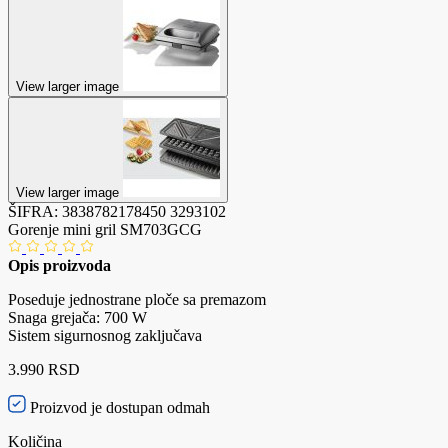
View larger image
View larger image
ŠIFRA:
3838782178450
3293102
Gorenje mini gril SM703GCG
Opis proizvoda
Poseduje jednostrane ploče sa premazom
Snaga grejača: 700 W
Sistem sigurnosnog zaključava
3.990 RSD
Proizvod je dostupan odmah
Količina