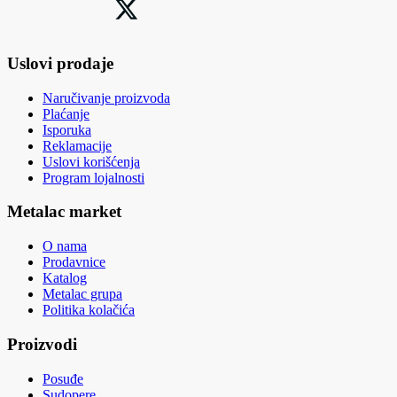
Uslovi prodaje
Naručivanje proizvoda
Plaćanje
Isporuka
Reklamacije
Uslovi korišćenja
Program lojalnosti
Metalac market
O nama
Prodavnice
Katalog
Metalac grupa
Politika kolačića
Proizvodi
Posuđe
Sudopere