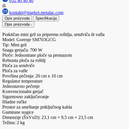
032 40 40 40
ili
kontakt@market.metalac.com
Opis proizvoda
Specifikacija
Opis proizvoda
-
Praktičan mini gril za pripremu roštilja, sendviča ili vafla
Model: Gorenje SM703GCG
Tip: Mini gril
Snaga grejača: 700 W
Ploče: Jednostrane ploče sa premazom
Rebrasta ploča za roštilj
Ploča za sendviče
Ploča za vafle
Površina pečenja: 20 cm x 10 cm
Regulator temperature
Jednostavno pečenje
Konvencionalni grejač
Sigurnosno zaključavanje
Hladne ručke
Prostor za smeštanje priključnog kabla
Gumirane nogice
Dimenzije (ŠxVxD): 23,1 cm × 9,5 cm × 23,5 cm
Težina: 2 kg