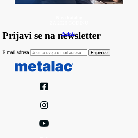
Novi katalog
ZA 2026 GODINU
Prijavi se na newsletter
Prelistaj
E-mail adresa
Prijavi se