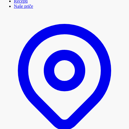
Recepti
Naše priče