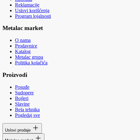
Reklamacije
Uslovi korišćenja
Program lojalnosti
Metalac market
O nama
Prodavnice
Katalog
Metalac grupa
Politika kolačića
Proizvodi
Posuđe
Sudopere
Bojleri
Slavine
Bela tehnika
Pogledaj sve
Uslovi prodaje