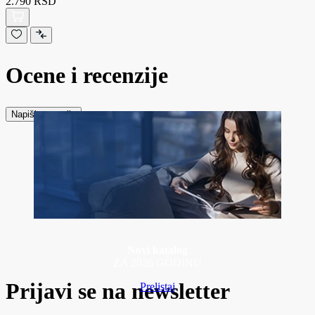
2.790 RSD
Ocene i recenzije
Napiši recenziju
Novi katalog
ZA 2026 GODINU
Prijavi se na newsletter
Prelistaj