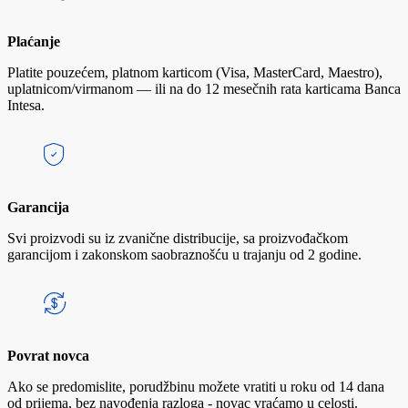
Plaćanje
Platite pouzećem, platnom karticom (Visa, MasterCard, Maestro),
uplatnicom/virmanom — ili na do 12 mesečnih rata karticama Banca
Intesa.
Garancija
Svi proizvodi su iz zvanične distribucije, sa proizvođačkom
garancijom i zakonskom saobraznošću u trajanju od 2 godine.
Povrat novca
Ako se predomislite, porudžbinu možete vratiti u roku od 14 dana
od prijema, bez navođenja razloga - novac vraćamo u celosti.