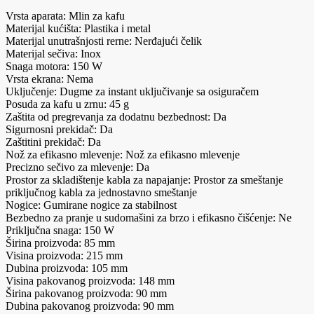
Vrsta aparata: Mlin za kafu
Materijal kućišta: Plastika i metal
Materijal unutrašnjosti rerne: Nerđajući čelik
Materijal sečiva: Inox
Snaga motora: 150 W
Vrsta ekrana: Nema
Uključenje: Dugme za instant uključivanje sa osiguračem
Posuda za kafu u zrnu: 45 g
Zaštita od pregrevanja za dodatnu bezbednost: Da
Sigurnosni prekidač: Da
Zaštitini prekidač: Da
Nož za efikasno mlevenje: Nož za efikasno mlevenje
Precizno sečivo za mlevenje: Da
Prostor za skladištenje kabla za napajanje: Prostor za smeštanje
priključnog kabla za jednostavno smeštanje
Nogice: Gumirane nogice za stabilnost
Bezbedno za pranje u sudomašini za brzo i efikasno čišćenje: Ne
Priključna snaga: 150 W
Širina proizvoda: 85 mm
Visina proizvoda: 215 mm
Dubina proizvoda: 105 mm
Visina pakovanog proizvoda: 148 mm
Širina pakovanog proizvoda: 90 mm
Dubina pakovanog proizvoda: 90 mm