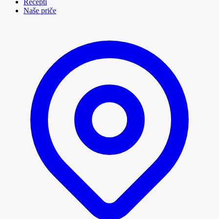
Recepti
Naše priče