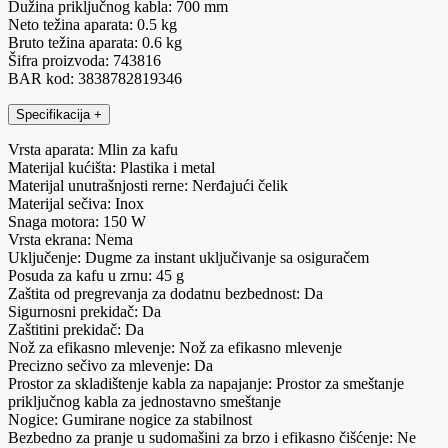
Dužina priključnog kabla: 700 mm
Neto težina aparata: 0.5 kg
Bruto težina aparata: 0.6 kg
Šifra proizvoda: 743816
BAR kod: 3838782819346
Specifikacija
+
Vrsta aparata: Mlin za kafu
Materijal kućišta: Plastika i metal
Materijal unutrašnjosti rerne: Nerđajući čelik
Materijal sečiva: Inox
Snaga motora: 150 W
Vrsta ekrana: Nema
Uključenje: Dugme za instant uključivanje sa osiguračem
Posuda za kafu u zrnu: 45 g
Zaštita od pregrevanja za dodatnu bezbednost: Da
Sigurnosni prekidač: Da
Zaštitini prekidač: Da
Nož za efikasno mlevenje: Nož za efikasno mlevenje
Precizno sečivo za mlevenje: Da
Prostor za skladištenje kabla za napajanje: Prostor za smeštanje
priključnog kabla za jednostavno smeštanje
Nogice: Gumirane nogice za stabilnost
Bezbedno za pranje u sudomašini za brzo i efikasno čišćenje: Ne