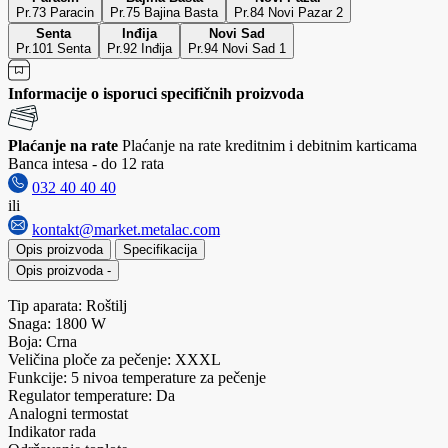
Pr.73 Paracin
Pr.75 Bajina Basta
Pr.84 Novi Pazar 2
Senta
Inđija
Novi Sad
Pr.101 Senta
Pr.92 Inđija
Pr.94 Novi Sad 1
Informacije o isporuci specifičnih proizvoda
Plaćanje na rate
Plaćanje na rate kreditnim i debitnim karticama
Banca intesa - do 12 rata
032 40 40 40
ili
kontakt@market.metalac.com
Opis proizvoda
Specifikacija
Opis proizvoda
-
Tip aparata: Roštilj
Snaga: 1800 W
Boja: Crna
Veličina ploče za pečenje: XXXL
Funkcije: 5 nivoa temperature za pečenje
Regulator temperature: Da
Analogni termostat
Indikator rada