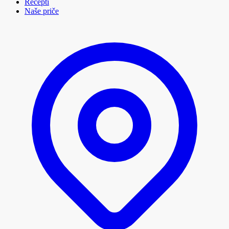
Recepti
Naše priče