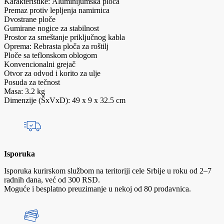
Karakteristike: Aluminijumska ploča
Premaz protiv lepljenja namirnica
Dvostrane ploče
Gumirane nogice za stabilnost
Prostor za smeštanje priključnog kabla
Oprema: Rebrasta ploča za roštilj
Ploče sa teflonskom oblogom
Konvencionalni grejač
Otvor za odvod i korito za ulje
Posuda za tečnost
Masa: 3.2 kg
Dimenzije (ŠxVxD): 49 x 9 x 32.5 cm
Isporuka
Isporuka kurirskom službom na teritoriji cele Srbije u roku od 2–7
radnih dana, već od 300 RSD.
Moguće i besplatno preuzimanje u nekoj od 80 prodavnica.