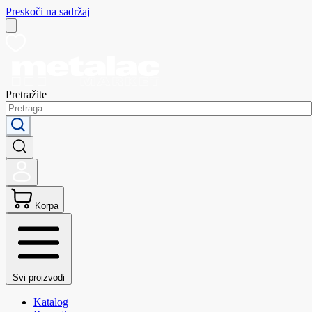
Preskoči na sadržaj
Pretražite
Korpa
Svi proizvodi
Katalog