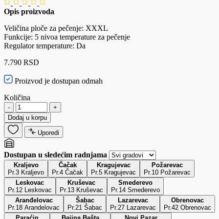
Opis proizvoda
Veličina ploče za pečenje: XXXL
Funkcije: 5 nivoa temperature za pečenje
Regulator temperature: Da
7.790 RSD
Proizvod je dostupan odmah
Količina
-
+
Dodaj u korpu
Uporedi
Dostupan u sledećim radnjama
Kraljevo
Čačak
Kragujevac
Požarevac
Pr.3 Kraljevo
Pr.4 Čačak
Pr.5 Kragujevac
Pr.10 Požarevac
Leskovac
Kruševac
Smederevo
Pr.12 Leskovac
Pr.13 Kruševac
Pr.14 Smederevo
Aranđelovac
Šabac
Lazarevac
Obrenovac
Pr.18 Arandelovac
Pr.21 Šabac
Pr.27 Lazarevac
Pr.42 Obrenovac
Paraćin
Bajina Bašta
Novi Pazar