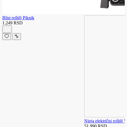
Blist roštilj Piknik
1.249 RSD
Ninja električni rošti
51.990 RSD