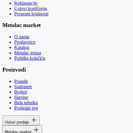
Reklamacije
Uslovi korišćenja
Program lojalnosti
Metalac market
O nama
Prodavnice
Katalog
Metalac grupa
Politika kolačića
Proizvodi
Posuđe
Sudopere
Bojleri
Slavine
Bela tehnika
Pogledaj sve
Uslovi prodaje
Metalac market