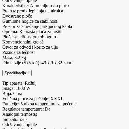
Održavanje toplote
Karakteristike: Aluminijumska ploča
Premaz protiv lepljenja namirnica
Dvostrane ploče
Gumirane nogice za stabilnost
Prostor za smeštanje priključnog kabla
Oprema: Rebrasta ploča za roštilj
Ploče sa teflonskom oblogom
Konvencionalni grejač
Otvor za odvod i korito za ulje
Posuda za tečnost
Masa: 3.2 kg
Dimenzije (ŠxVxD): 49 x 9 x 32.5 cm
Specifikacija
+
Tip aparata: Roštilj
Snaga: 1800 W
Boja: Crna
Veličina ploče za pečenje: XXXL
Funkcije: 5 nivoa temperature za pečenje
Regulator temperature: Da
Analogni termostat
Indikator rada
Održavanje toplote