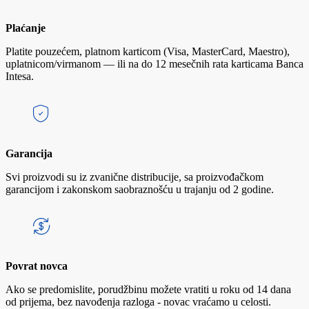
Plaćanje
Platite pouzećem, platnom karticom (Visa, MasterCard, Maestro),
uplatnicom/virmanom — ili na do 12 mesečnih rata karticama Banca
Intesa.
Garancija
Svi proizvodi su iz zvanične distribucije, sa proizvođačkom
garancijom i zakonskom saobraznošću u trajanju od 2 godine.
Povrat novca
Ako se predomislite, porudžbinu možete vratiti u roku od 14 dana
od prijema, bez navođenja razloga - novac vraćamo u celosti.