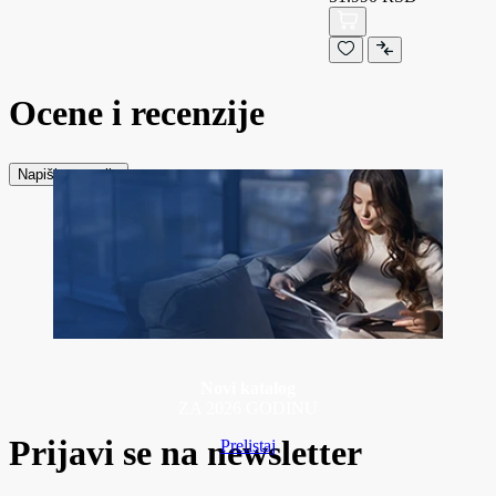
Ocene i recenzije
Napiši recenziju
Novi katalog
ZA 2026 GODINU
Prijavi se na newsletter
Prelistaj