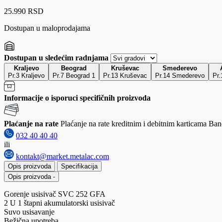
25.990 RSD
Dostupan u maloprodajama
Dostupan u sledećim radnjama
Kraljevo
Beograd
Kruševac
Smederevo
Pr.3 Kraljevo
Pr.7 Beograd 1
Pr.13 Kruševac
Pr.14 Smederevo
Pr.
Informacije o isporuci specifičnih proizvoda
Plaćanje na rate
Plaćanje na rate kreditnim i debitnim karticama Banc
032 40 40 40
ili
kontakt@market.metalac.com
Opis proizvoda
Specifikacija
Opis proizvoda
-
Gorenje usisivač SVC 252 GFA
2 U 1 štapni akumulatorski usisivač
Suvo usisavanje
Bežična upotreba