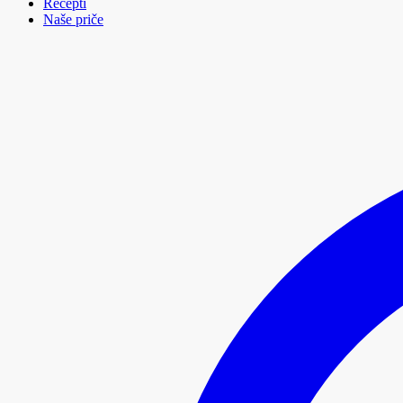
Recepti
Naše priče