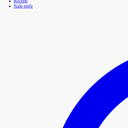
Recepti
Naše priče