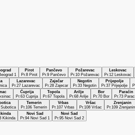
ograd
Pirot
Pančevo
Požarevac
Leskovac
Beograd 1
Pr.8 Pirot
Pr.9 Pančevo
Pr.10 Požarevac
Pr.12 Leskovac
ca
Lazarevac
Zaječar
Negotin
Prijepolje
nica
Pr.27 Lazarevac
Pr.28 Zajecar
Pr.33 Negotin
Pr.37 Prijepolje
P
inac
Ćuprija
Topola
Arilje
Bor
Paraćin
ksinac
Pr.63 Cuprija
Pr.67 Topola
Pr.68 Arilje
Pr.70 Bor
Pr.73 Parac
botica
Temerin
Vrbas
Vršac
Zrenjanin
 Subotica
Pr.106 Temerin
Pr.107 Vrbas
Pr.108 Vršac
Pr.109 Zrenjanin
ikinda
Novi Sad
Novi Sad
3 Kikinda
Pr.94 Novi Sad 1
Pr.95 Novi Sad 2