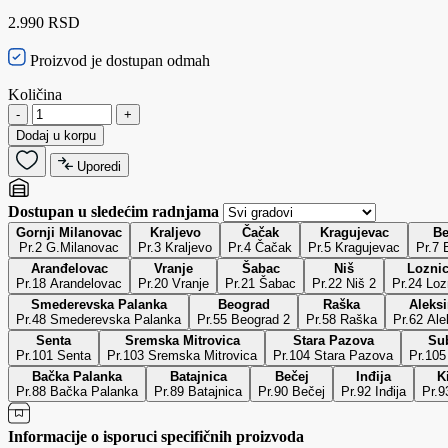
2.990 RSD
Proizvod je dostupan odmah
Količina
-
+
Dodaj u korpu
Uporedi
Dostupan u sledećim radnjama
Gornji Milanovac
Kraljevo
Čačak
Kragujevac
Be
Pr.2 G.Milanovac
Pr.3 Kraljevo
Pr.4 Čačak
Pr.5 Kragujevac
Pr.7 
Aranđelovac
Vranje
Šabac
Niš
Lozni
Pr.18 Arandelovac
Pr.20 Vranje
Pr.21 Šabac
Pr.22 Niš 2
Pr.24 Loz
Smederevska Palanka
Beograd
Raška
Aleks
Pr.48 Smederevska Palanka
Pr.55 Beograd 2
Pr.58 Raška
Pr.62 Ale
Senta
Sremska Mitrovica
Stara Pazova
Su
Pr.101 Senta
Pr.103 Sremska Mitrovica
Pr.104 Stara Pazova
Pr.105
Bačka Palanka
Batajnica
Bečej
Inđija
K
Pr.88 Bačka Palanka
Pr.89 Batajnica
Pr.90 Bečej
Pr.92 Inđija
Pr.9
Informacije o isporuci specifičnih proizvoda