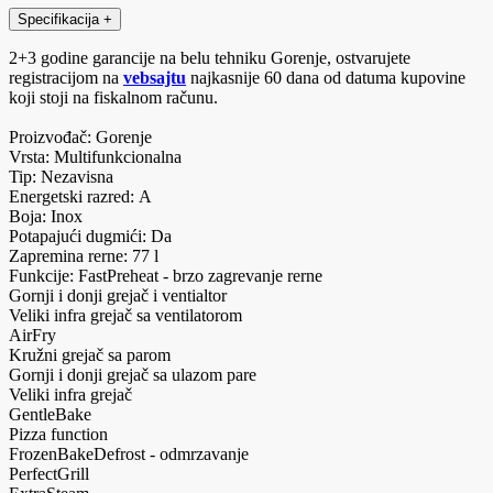
Specifikacija
+
2+3 godine garancije na belu tehniku Gorenje, ostvarujete
registracijom na
vebsajtu
najkasnije 60 dana od datuma kupovine
koji stoji na fiskalnom računu.
Proizvođač: Gorenje
Vrsta: Multifunkcionalna
Tip: Nezavisna
Energetski razred: A
Boja: Inox
Potapajući dugmići: Da
Zapremina rerne: 77 l
Funkcije: FastPreheat - brzo zagrevanje rerne
Gornji i donji grejač i ventialtor
Veliki infra grejač sa ventilatorom
AirFry
Kružni grejač sa parom
Gornji i donji grejač sa ulazom pare
Veliki infra grejač
GentleBake
Pizza function
FrozenBakeDefrost - odmrzavanje
PerfectGrill