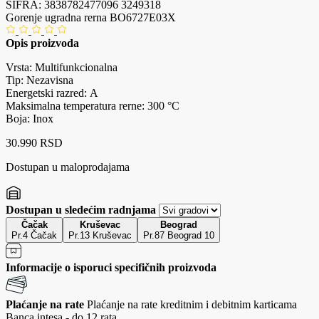
ŠIFRA:
3838782477096
3249318
Gorenje ugradna rerna BO6727E03X
Opis proizvoda
Vrsta: Multifunkcionalna
Tip: Nezavisna
Energetski razred: A
Maksimalna temperatura rerne: 300 °C
Boja: Inox
30.990 RSD
Dostupan u maloprodajama
Dostupan u sledećim radnjama
Čačak
Kruševac
Beograd
Pr.4 Čačak
Pr.13 Kruševac
Pr.87 Beograd 10
Informacije o isporuci specifičnih proizvoda
Plaćanje na rate
Plaćanje na rate kreditnim i debitnim karticama
Banca intesa - do 12 rata