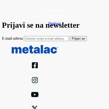
Novi katalog
ZA 2026 GODINU
Prijavi se na newsletter
Prelistaj
E-mail adresa
Prijavi se