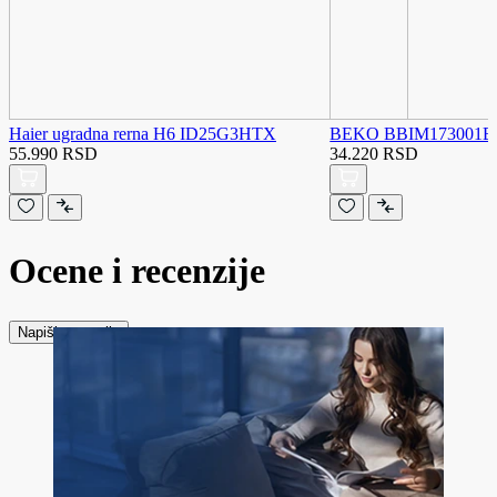
Haier ugradna rerna H6 ID25G3HTX
BEKO BBIM173001BE 
55.990 RSD
34.220 RSD
Ocene i recenzije
Napiši recenziju