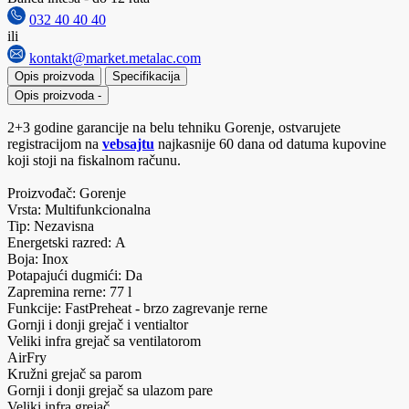
032 40 40 40
ili
kontakt@market.metalac.com
Opis proizvoda
Specifikacija
Opis proizvoda
-
2+3 godine garancije na belu tehniku Gorenje, ostvarujete
registracijom na
vebsajtu
najkasnije 60 dana od datuma kupovine
koji stoji na fiskalnom računu.
Proizvođač: Gorenje
Vrsta: Multifunkcionalna
Tip: Nezavisna
Energetski razred: A
Boja: Inox
Potapajući dugmići: Da
Zapremina rerne: 77 l
Funkcije: FastPreheat - brzo zagrevanje rerne
Gornji i donji grejač i ventialtor
Veliki infra grejač sa ventilatorom
AirFry
Kružni grejač sa parom
Gornji i donji grejač sa ulazom pare
Veliki infra grejač