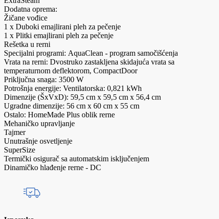
ExtraSteam
Dodatna oprema:
Žičane vođice
1 x Duboki emajlirani pleh za pečenje
1 x Plitki emajlirani pleh za pečenje
Rešetka u rerni
Specijalni programi: AquaClean - program samočišćenja
Vrata na rerni: Dvostruko zastakljena skidajuća vrata sa
temperaturnom deflektorom, CompactDoor
Priključna snaga: 3500 W
Potrošnja energije: Ventilatorska: 0,821 kWh
Dimenzije (ŠxVxD): 59,5 cm x 59,5 cm x 56,4 cm
Ugradne dimenzije: 56 cm x 60 cm x 55 cm
Ostalo: HomeMade Plus oblik rerne
Mehaničko upravljanje
Tajmer
Unutrašnje osvetljenje
SuperSize
Termički osigurač sa automatskim isključenjem
Dinamičko hlađenje rerne - DC