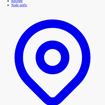
Recepti
Naše priče