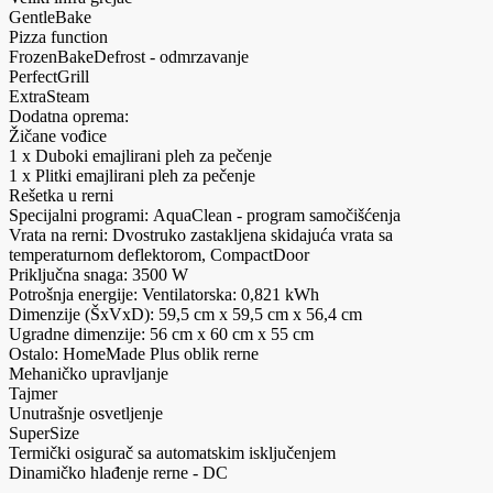
GentleBake
Pizza function
FrozenBakeDefrost - odmrzavanje
PerfectGrill
ExtraSteam
Dodatna oprema:
Žičane vođice
1 x Duboki emajlirani pleh za pečenje
1 x Plitki emajlirani pleh za pečenje
Rešetka u rerni
Specijalni programi: AquaClean - program samočišćenja
Vrata na rerni: Dvostruko zastakljena skidajuća vrata sa
temperaturnom deflektorom, CompactDoor
Priključna snaga: 3500 W
Potrošnja energije: Ventilatorska: 0,821 kWh
Dimenzije (ŠxVxD): 59,5 cm x 59,5 cm x 56,4 cm
Ugradne dimenzije: 56 cm x 60 cm x 55 cm
Ostalo: HomeMade Plus oblik rerne
Mehaničko upravljanje
Tajmer
Unutrašnje osvetljenje
SuperSize
Termički osigurač sa automatskim isključenjem
Dinamičko hlađenje rerne - DC