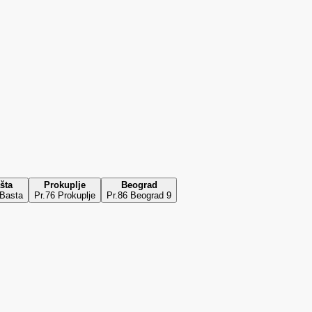
šta
Prokuplje
Beograd
 Basta
Pr.76 Prokuplje
Pr.86 Beograd 9