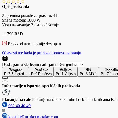
Opis proizvoda
Zapremina posude za prašinu: 3 l
Snaga motora: 1800 W
Vrsta usisavanja: Za suvo čišćenje
11.790 RSD
Proizvod trenutno nije dostupan
Obavesti me kada je proizvod ponovo na stanju
Dostupan u sledećim radnjama
Beograd
Pančevo
Valjevo
Niš
Jagodin
Pr.7 Beograd 1
Pr.9 Pančevo
Pr.11 Valjevo
Pr.16 Niš 1
Pr.17 Jago
Informacije o isporuci specifičnih proizvoda
Plaćanje na rate
Plaćanje na rate kreditnim i debitnim karticama Banc
032 40 40 40
ili
kontakt@market.metalac.com