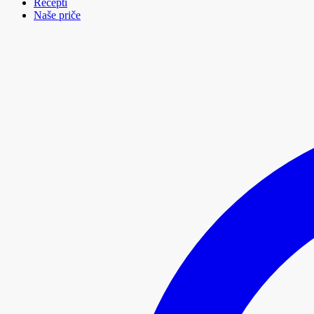
Recepti
Naše priče