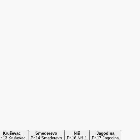
Kruševac
Smederevo
Niš
Jagodina
r.13 Kruševac
Pr.14 Smederevo
Pr.16 Niš 1
Pr.17 Jagodina