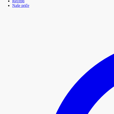
Recepti
Naše priče