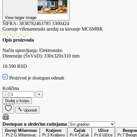
View larger image
ŠIFRA:
3838782463785
3300424
Gorenje višenamenski uređaj za kuvanje MC6MBK
Opis proizvoda
Način upravljanja: Elektronsko
Dimenzije (ŠxVxD): 330x320x310 mm
10.590 RSD
Proizvod je dostupan odmah
Količina
-
+
Dodaj u korpu
Uporedi
Dostupan u sledećim radnjama
Gornji Milanovac
Kraljevo
Čačak
Užice
Beogra
Pr.2 G.Milanovac
Pr.3 Kraljevo
Pr.4 Čačak
Pr.6 Užice
Pr.7 Beogr