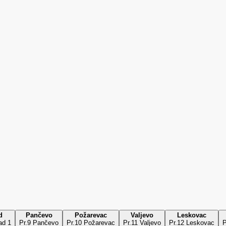
d
Pančevo
Požarevac
Valjevo
Leskovac
ad 1
Pr.9 Pančevo
Pr.10 Požarevac
Pr.11 Valjevo
Pr.12 Leskovac
P