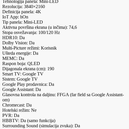
Tehnologija panela: Mini-LED
Rezolucija: 3840×2160
Definicija panela: 4K
IoT App: hOn
Tip panela: Mini-LED
Aktivna površina ekrana (u inčima): 74,6
Stopa osvežavanja: 100/120 Hz
HDR10: Da
Dolby Vision: Da
Multi-Picture režimi: Korisnik
Ušteda energije: Da
MEMC: Da
Raspon boja: QLED
Dijagonala ekrana (cm): 190
Smart TV: Google TV
Sistem: Google TV
Google Play prodavnica: Da
Google Assistant: Da
Glasovna kontrola na daljinu: FFGA (far field sa Google Assistant-
om)
Chromecast: Da
Hotelski režim: Ne
PVR: Da
HBBTV: Da (samo funkcija)
Surrounding Sound (simulacija zvuka): Da