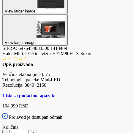
View larger image
View larger image
ŠIFRA:
6976454833300
1413409
Haier Mini-LED televizor H75M80FUX Smart
Opis proizvoda
Veličina ekrana (inča): 75
Tehnologija panela: Mini-LED
Rezolucija: 3840×2160
Lista sa podacima aparata
104.990 RSD
Proizvod je dostupan odmah
Količina