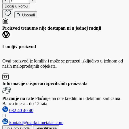
-
+
Dodaj u korpu
Uporedi
Proizvod trenutno nije dostupan ni u jednoj radnji
Lomljiv proizvod
Ovaj proizvod je lomljiv i može se preuzeti isključivo u jednom od
naših maloprodajnih objekata.
Informacije o isporuci specifičnih proizvoda
Plaćanje na rate
Plaćanje na rate kreditnim i debitnim karticama
Banca intesa - do 12 rata
032 40 40 40
ili
kontakt@market.metalac.com
Opis proizvoda
Specifikacija