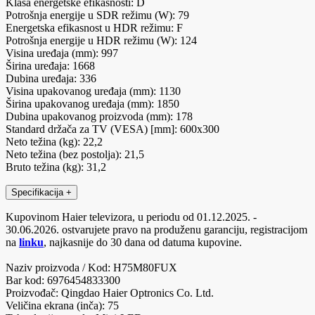
Klasa energetske efikasnosti: D
Potrošnja energije u SDR režimu (W): 79
Energetska efikasnost u HDR režimu: F
Potrošnja energije u HDR režimu (W): 124
Visina uređaja (mm): 997
Širina uređaja: 1668
Dubina uređaja: 336
Visina upakovanog uređaja (mm): 1130
Širina upakovanog uređaja (mm): 1850
Dubina upakovanog proizvoda (mm): 178
Standard držača za TV (VESA) [mm]: 600x300
Neto težina (kg): 22,2
Neto težina (bez postolja): 21,5
Bruto težina (kg): 31,2
Specifikacija
+
Kupovinom Haier televizora, u periodu od 01.12.2025. -
30.06.2026. ostvarujete pravo na produženu garanciju, registracijom
na
linku
, najkasnije do 30 dana od datuma kupovine.
Naziv proizvoda / Kod: H75M80FUX
Bar kod: 6976454833300
Proizvođač: Qingdao Haier Optronics Co. Ltd.
Veličina ekrana (inča): 75