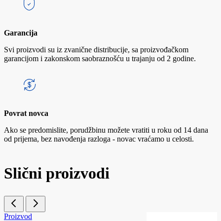
Garancija
Svi proizvodi su iz zvanične distribucije, sa proizvođačkom
garancijom i zakonskom saobraznošću u trajanju od 2 godine.
Povrat novca
Ako se predomislite, porudžbinu možete vratiti u roku od 14 dana
od prijema, bez navođenja razloga - novac vraćamo u celosti.
Slični proizvodi
Proizvod