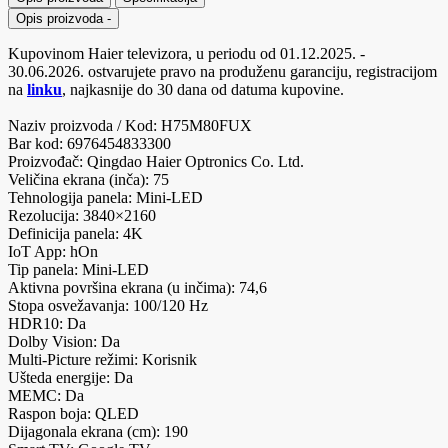
Opis proizvoda
-
Kupovinom Haier televizora, u periodu od 01.12.2025. -
30.06.2026. ostvarujete pravo na produženu garanciju, registracijom
na
linku
, najkasnije do 30 dana od datuma kupovine.
Naziv proizvoda / Kod: H75M80FUX
Bar kod: 6976454833300
Proizvođač: Qingdao Haier Optronics Co. Ltd.
Veličina ekrana (inča): 75
Tehnologija panela: Mini-LED
Rezolucija: 3840×2160
Definicija panela: 4K
IoT App: hOn
Tip panela: Mini-LED
Aktivna površina ekrana (u inčima): 74,6
Stopa osvežavanja: 100/120 Hz
HDR10: Da
Dolby Vision: Da
Multi-Picture režimi: Korisnik
Ušteda energije: Da
MEMC: Da
Raspon boja: QLED
Dijagonala ekrana (cm): 190