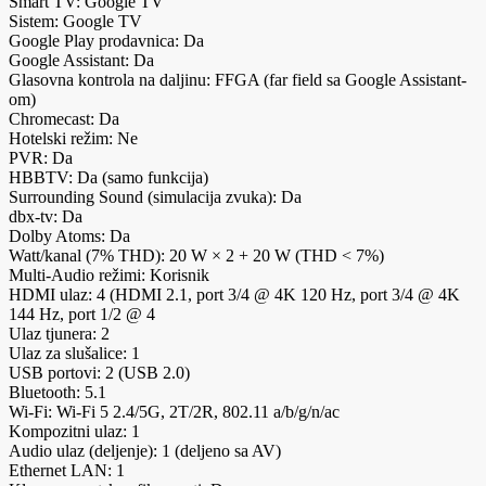
Smart TV: Google TV
Sistem: Google TV
Google Play prodavnica: Da
Google Assistant: Da
Glasovna kontrola na daljinu: FFGA (far field sa Google Assistant-
om)
Chromecast: Da
Hotelski režim: Ne
PVR: Da
HBBTV: Da (samo funkcija)
Surrounding Sound (simulacija zvuka): Da
dbx-tv: Da
Dolby Atoms: Da
Watt/kanal (7% THD): 20 W × 2 + 20 W (THD < 7%)
Multi-Audio režimi: Korisnik
HDMI ulaz: 4 (HDMI 2.1, port 3/4 @ 4K 120 Hz, port 3/4 @ 4K
144 Hz, port 1/2 @ 4
Ulaz tjunera: 2
Ulaz za slušalice: 1
USB portovi: 2 (USB 2.0)
Bluetooth: 5.1
Wi-Fi: Wi-Fi 5 2.4/5G, 2T/2R, 802.11 a/b/g/n/ac
Kompozitni ulaz: 1
Audio ulaz (deljenje): 1 (deljeno sa AV)
Ethernet LAN: 1