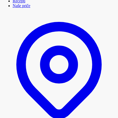
Recepti
Naše priče