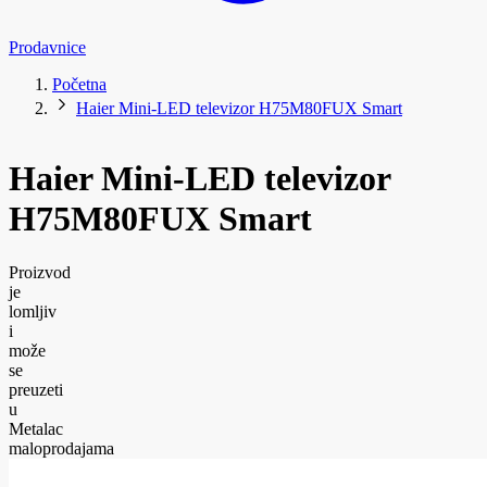
Prodavnice
Početna
Haier Mini-LED televizor H75M80FUX Smart
Haier Mini-LED televizor
H75M80FUX Smart
Proizvod
je
lomljiv
i
može
se
preuzeti
u
Metalac
maloprodajama