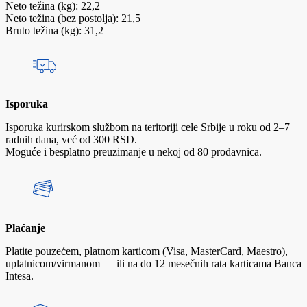
Neto težina (kg): 22,2
Neto težina (bez postolja): 21,5
Bruto težina (kg): 31,2
Isporuka
Isporuka kurirskom službom na teritoriji cele Srbije u roku od 2–7
radnih dana, već od 300 RSD.
Moguće i besplatno preuzimanje u nekoj od 80 prodavnica.
Plaćanje
Platite pouzećem, platnom karticom (Visa, MasterCard, Maestro),
uplatnicom/virmanom — ili na do 12 mesečnih rata karticama Banca
Intesa.