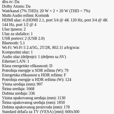
dbx-tv: Da
Dolby Atoms: Da
Watt/kanal (7% THD): 20 W × 2 + 20 W (THD < 7%)
Multi-Audio režimi: Korisnik
HDMI ulaz: 4 (HDMI 2.1, port 3/4 @ 4K 120 Hz, port 3/4 @ 4K
144 Hz, port 1/2 @ 4
Ulaz tjunera: 2
Ulaz za slušalice: 1
USB portovi: 2 (USB 2.0)
Bluetooth: 5.1
Wi-Fi: Wi-Fi 5 2.4/5G, 2T/2R, 802.11 a/b/g/n/ac
Kompozitni ulaz: 1
Audio ulaz (deljenje): 1 (deljeno sa AV)
Ethernet LAN: 1
Klasa energetske efikasnosti: D
Potrošnja energije u SDR režimu (W): 79
Energetska efikasnost u HDR režimu: F
Potrošnja energije u HDR režimu (W): 124
Visina uređaja (mm): 997
Širina uređaja: 1668
Dubina uređaja: 336
Visina upakovanog uređaja (mm): 1130
Širina upakovanog uređaja (mm): 1850
Dubina upakovanog proizvoda (mm): 178
Standard držača za TV (VESA) [mm]: 600x300