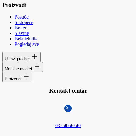
Proizvodi
Posuđe
Sudopere
Bojleri
Slavine
Bela tehnika
Pogledaj sve
Uslovi prodaje
Metalac market
Proizvodi
Kontakt centar
032 40 40 40