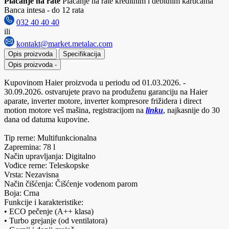
Plaćanje na rate
Plaćanje na rate kreditnim i debitnim karticama
Banca intesa - do 12 rata
032 40 40 40
ili
kontakt@market.metalac.com
Opis proizvoda
Specifikacija
Opis proizvoda
-
Kupovinom Haier proizvoda u periodu od 01.03.2026. -
30.09.2026. ostvarujete pravo na produženu garanciju na Haier
aparate, inverter motore, inverter kompresore frižidera i direct
motion motore veš mašina, registracijom na
linku
, najkasnije do 30
dana od datuma kupovine.
Tip rerne: Multifunkcionalna
Zapremina: 78 l
Način upravljanja: Digitalno
Vođice rerne: Teleskopske
Vrsta: Nezavisna
Način čišćenja: Čišćenje vodenom parom
Boja: Crna
Funkcije i karakteristike:
• ECO pečenje (A++ klasa)
• Turbo grejanje (od ventilatora)