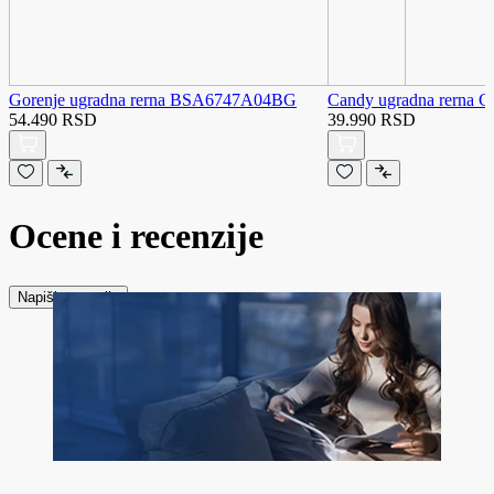
Gorenje ugradna rerna BSA6747A04BG
Candy ugradna rerna
54.490 RSD
39.990 RSD
Ocene i recenzije
Napiši recenziju