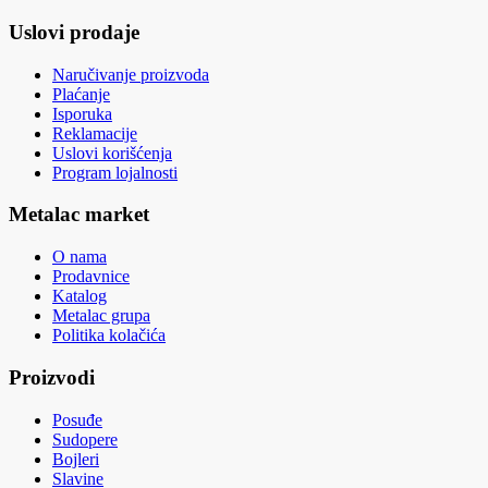
Uslovi prodaje
Naručivanje proizvoda
Plaćanje
Isporuka
Reklamacije
Uslovi korišćenja
Program lojalnosti
Metalac market
O nama
Prodavnice
Katalog
Metalac grupa
Politika kolačića
Proizvodi
Posuđe
Sudopere
Bojleri
Slavine