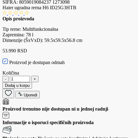
ŠIFRA:
8059019084237
1273098
Haier ugradna rerna H6 ID25G3HTB
Opis proizvoda
Tip rerne: Multifunkcionalna
Zapremina: 78 l
Dimenzije (ŠxVxD): 59.5x59.5x56.8 cm
53.990 RSD
Proizvod je dostupan odmah
Količina
-
+
Dodaj u korpu
Uporedi
Proizvod trenutno nije dostupan ni u jednoj radnji
Informacije o isporuci specifičnih proizvoda