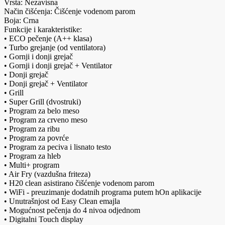
Vrsta: Nezavisna
Način čišćenja: Čišćenje vodenom parom
Boja: Crna
Funkcije i karakteristike:
• ECO pečenje (A++ klasa)
• Turbo grejanje (od ventilatora)
• Gornji i donji grejač
• Gornji i donji grejač + Ventilator
• Donji grejač
• Donji grejač + Ventilator
• Grill
• Super Grill (dvostruki)
• Program za belo meso
• Program za crveno meso
• Program za ribu
• Program za povrće
• Program za peciva i lisnato testo
• Program za hleb
• Multi+ program
• Air Fry (vazdušna friteza)
• H20 clean asistirano čišćenje vodenom parom
• WiFi - preuzimanje dodatnih programa putem hOn aplikacije
• Unutrašnjost od Easy Clean emajla
• Mogućnost pečenja do 4 nivoa odjednom
• Digitalni Touch display