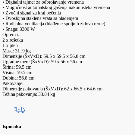
• Digitalni tajmer za odbrojavanje vremena
• Mogućnost automatskog gašenja nakon isteka vremena
• Zvučni signal za kraj pečenja
• Dvoslojna staklena vrata sa hlađenjem
• Radijalna ventilacija (hlađenje spoljnih zidova rerne)
• Snaga: 3300 W
Oprema:
2 x rešetka
1 x pleh
Masa: 31 .9 kg
Dimenzije (ŠxVxD): 59.5 x 59.5 x 56.8 cm
Ugradne mere (ŠxVxD): 59 x 56 x 56 cm
Širina: 59.5 cm
Visina: 59.5 cm
Dubina: 56.8 cm
Pakovanje:
Dimenzije pakovanja (ŠxVxD): 62 x 66.5 x 64.6 cm
Težina pakovanja: 33.84 kg
Isporuka