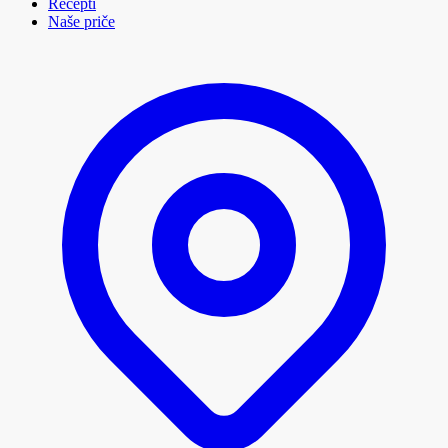
Recepti
Naše priče