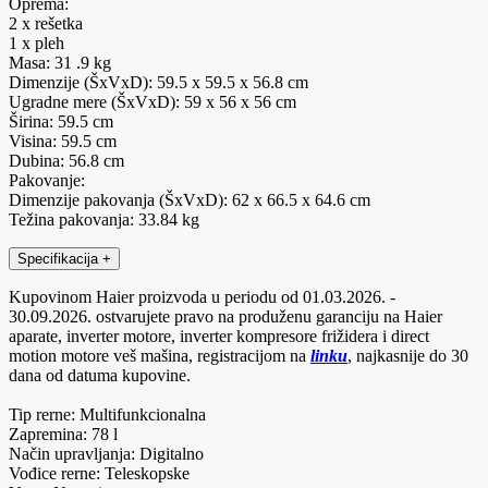
Oprema:
2 x rešetka
1 x pleh
Masa: 31 .9 kg
Dimenzije (ŠxVxD): 59.5 x 59.5 x 56.8 cm
Ugradne mere (ŠxVxD): 59 x 56 x 56 cm
Širina: 59.5 cm
Visina: 59.5 cm
Dubina: 56.8 cm
Pakovanje:
Dimenzije pakovanja (ŠxVxD): 62 x 66.5 x 64.6 cm
Težina pakovanja: 33.84 kg
Specifikacija
+
Kupovinom Haier proizvoda u periodu od 01.03.2026. -
30.09.2026. ostvarujete pravo na produženu garanciju na Haier
aparate, inverter motore, inverter kompresore frižidera i direct
motion motore veš mašina, registracijom na
linku
, najkasnije do 30
dana od datuma kupovine.
Tip rerne: Multifunkcionalna
Zapremina: 78 l
Način upravljanja: Digitalno
Vođice rerne: Teleskopske