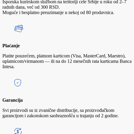
Isporuka kurirskom službom na teritoriji cele Srbije u roku od 2–7
radnih dana, već od 300 RSD.
Moguće i besplatno preuzimanje u nekoj od 80 prodavnica.
Plaćanje
Platite pouzećem, platnom karticom (Visa, MasterCard, Maestro),
uplatnicom/virmanom — ili na do 12 mesečnih rata karticama Banca
Intesa.
Garancija
Svi proizvodi su iz zvanične distribucije, sa proizvođačkom
garancijom i zakonskom saobraznošću u trajanju od 2 godine.