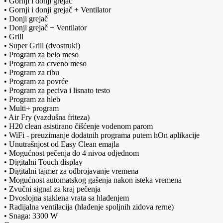
• Gornji i donji grejač
• Gornji i donji grejač + Ventilator
• Donji grejač
• Donji grejač + Ventilator
• Grill
• Super Grill (dvostruki)
• Program za belo meso
• Program za crveno meso
• Program za ribu
• Program za povrće
• Program za peciva i lisnato testo
• Program za hleb
• Multi+ program
• Air Fry (vazdušna friteza)
• H20 clean asistirano čišćenje vodenom parom
• WiFi - preuzimanje dodatnih programa putem hOn aplikacije
• Unutrašnjost od Easy Clean emajla
• Mogućnost pečenja do 4 nivoa odjednom
• Digitalni Touch display
• Digitalni tajmer za odbrojavanje vremena
• Mogućnost automatskog gašenja nakon isteka vremena
• Zvučni signal za kraj pečenja
• Dvoslojna staklena vrata sa hlađenjem
• Radijalna ventilacija (hlađenje spoljnih zidova rerne)
• Snaga: 3300 W