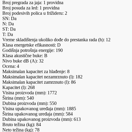
Broj pregrada za jaja: 1 providna
Broj posuda za led: 1 providna
Broj podesivih polica u frižideru: 2
SN: Da
N: Da
ST: Da
T: Da
Vreme skladištenja ukoliko dođe do prestanka rada (h): 12
Klasa energetske efikasnosti: D
Godišnja potrošnja energije: 190
Klasa akustične buke: B
Nivo buke dB (A): 32
Ocena: 4
Maksimalan kapacitet za hlađenje: 8
Maksimalan kapacitet nezamrznuto (l): 182
Maksimalan kapacitet zamrznuto (l): 86
Kapacitet (l): 268
Visina proizvoda (mm): 1772
Širina (mm): 540
Dubina proizvoda (mm): 550
Visina upakovanog uređaja (mm): 1885
Širina upakovanog uređaja (mm): 584
Dubina upakovanog proizvoda (mm): 613
Bruto težina (kg): 84
Neto težina (kg): 78