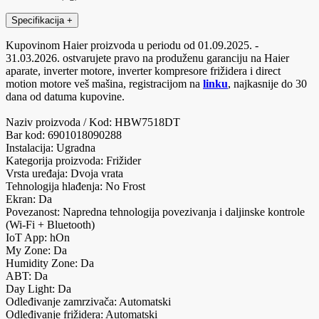
Specifikacija
+
Kupovinom Haier proizvoda u periodu od 01.09.2025. -
31.03.2026. ostvarujete pravo na produženu garanciju na Haier
aparate, inverter motore, inverter kompresore frižidera i direct
motion motore veš mašina, registracijom na
linku
, najkasnije do 30
dana od datuma kupovine.
Naziv proizvoda / Kod: HBW7518DT
Bar kod: 6901018090288
Instalacija: Ugradna
Kategorija proizvoda: Frižider
Vrsta uređaja: Dvoja vrata
Tehnologija hlađenja: No Frost
Ekran: Da
Povezanost: Napredna tehnologija povezivanja i daljinske kontrole
(Wi-Fi + Bluetooth)
IoT App: hOn
My Zone: Da
Humidity Zone: Da
ABT: Da
Day Light: Da
Odleđivanje zamrzivača: Automatski
Odleđivanje frižidera: Automatski