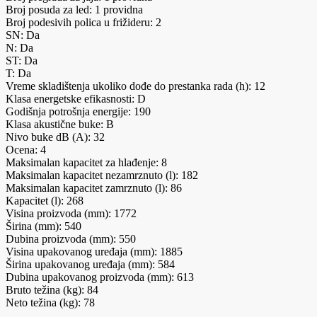
Broj posuda za led: 1 providna
Broj podesivih polica u frižideru: 2
SN: Da
N: Da
ST: Da
T: Da
Vreme skladištenja ukoliko dođe do prestanka rada (h): 12
Klasa energetske efikasnosti: D
Godišnja potrošnja energije: 190
Klasa akustične buke: B
Nivo buke dB (A): 32
Ocena: 4
Maksimalan kapacitet za hlađenje: 8
Maksimalan kapacitet nezamrznuto (l): 182
Maksimalan kapacitet zamrznuto (l): 86
Kapacitet (l): 268
Visina proizvoda (mm): 1772
Širina (mm): 540
Dubina proizvoda (mm): 550
Visina upakovanog uređaja (mm): 1885
Širina upakovanog uređaja (mm): 584
Dubina upakovanog proizvoda (mm): 613
Bruto težina (kg): 84
Neto težina (kg): 78