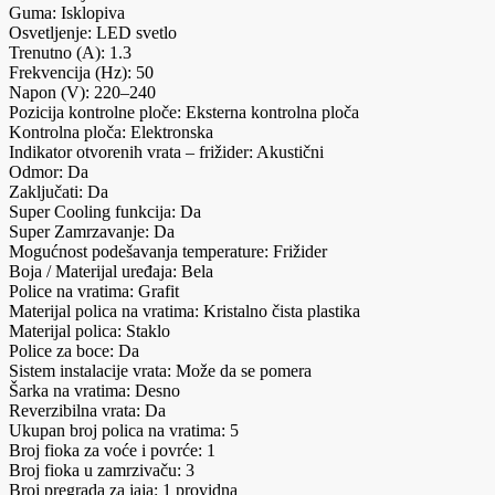
Guma: Isklopiva
Osvetljenje: LED svetlo
Trenutno (A): 1.3
Frekvencija (Hz): 50
Napon (V): 220–240
Pozicija kontrolne ploče: Eksterna kontrolna ploča
Kontrolna ploča: Elektronska
Indikator otvorenih vrata – frižider: Akustični
Odmor: Da
Zaključati: Da
Super Cooling funkcija: Da
Super Zamrzavanje: Da
Mogućnost podešavanja temperature: Frižider
Boja / Materijal uređaja: Bela
Police na vratima: Grafit
Materijal polica na vratima: Kristalno čista plastika
Materijal polica: Staklo
Police za boce: Da
Sistem instalacije vrata: Može da se pomera
Šarka na vratima: Desno
Reverzibilna vrata: Da
Ukupan broj polica na vratima: 5
Broj fioka za voće i povrće: 1
Broj fioka u zamrzivaču: 3
Broj pregrada za jaja: 1 providna