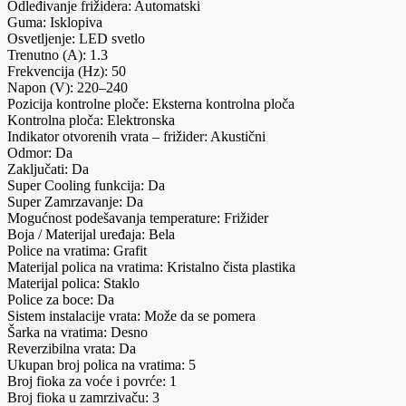
Odleđivanje frižidera: Automatski
Guma: Isklopiva
Osvetljenje: LED svetlo
Trenutno (A): 1.3
Frekvencija (Hz): 50
Napon (V): 220–240
Pozicija kontrolne ploče: Eksterna kontrolna ploča
Kontrolna ploča: Elektronska
Indikator otvorenih vrata – frižider: Akustični
Odmor: Da
Zaključati: Da
Super Cooling funkcija: Da
Super Zamrzavanje: Da
Mogućnost podešavanja temperature: Frižider
Boja / Materijal uređaja: Bela
Police na vratima: Grafit
Materijal polica na vratima: Kristalno čista plastika
Materijal polica: Staklo
Police za boce: Da
Sistem instalacije vrata: Može da se pomera
Šarka na vratima: Desno
Reverzibilna vrata: Da
Ukupan broj polica na vratima: 5
Broj fioka za voće i povrće: 1
Broj fioka u zamrzivaču: 3