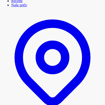
Recepti
Naše priče