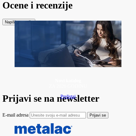
Ocene i recenzije
Napiši recenziju
Novi katalog
ZA 2026 GODINU
Prijavi se na newsletter
Prelistaj
E-mail adresa
Prijavi se