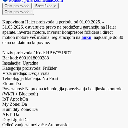
kontakt@market.metalac.com
Opis proizvoda
Specifikacija
Opis proizvoda
-
Kupovinom Haier proizvoda u periodu od 01.09.2025. -
31.03.2026. ostvarujete pravo na produženu garanciju na Haier
aparate, inverter motore, inverter kompresore frižidera i direct
motion motore veš mašina, registracijom na
linku
, najkasnije do 30
dana od datuma kupovine.
Naziv proizvoda / Kod: HBW7518DT
Bar kod: 6901018090288
Instalacija: Ugradna
Kategorija proizvoda: Frižider
Vrsta uređaja: Dvoja vrata
Tehnologija hlađenja: No Frost
Ekran: Da
Povezanost: Napredna tehnologija povezivanja i daljinske kontrole
(Wi-Fi + Bluetooth)
IoT App: hOn
My Zone: Da
Humidity Zone: Da
ABT: Da
Day Light: Da
Odleđivanje zamrzivača: Automatski