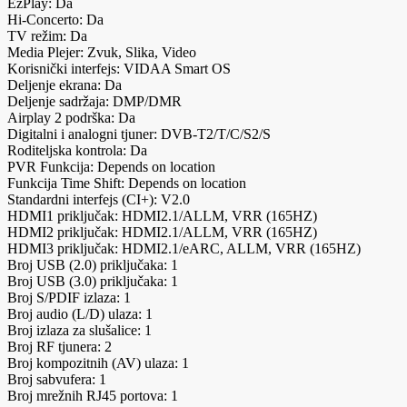
EzPlay: Da
Hi-Concerto: Da
TV režim: Da
Media Plejer: Zvuk, Slika, Video
Korisnički interfejs: VIDAA Smart OS
Deljenje ekrana: Da
Deljenje sadržaja: DMP/DMR
Airplay 2 podrška: Da
Digitalni i analogni tjuner: DVB-T2/T/C/S2/S
Roditeljska kontrola: Da
PVR Funkcija: Depends on location
Funkcija Time Shift: Depends on location
Standardni interfejs (CI+): V2.0
HDMI1 priključak: HDMI2.1/ALLM, VRR (165HZ)
HDMI2 priključak: HDMI2.1/ALLM, VRR (165HZ)
HDMI3 priključak: HDMI2.1/eARC, ALLM, VRR (165HZ)
Broj USB (2.0) priključaka: 1
Broj USB (3.0) priključaka: 1
Broj S/PDIF izlaza: 1
Broj audio (L/D) ulaza: 1
Broj izlaza za slušalice: 1
Broj RF tjunera: 2
Broj kompozitnih (AV) ulaza: 1
Broj sabvufera: 1
Broj mrežnih RJ45 portova: 1