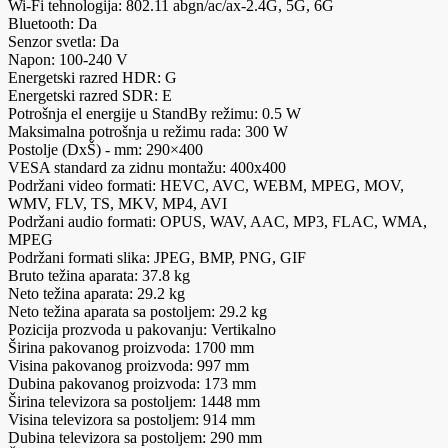
Wi-Fi tehnologija: 802.11 abgn/ac/ax-2.4G, 5G, 6G
Bluetooth: Da
Senzor svetla: Da
Napon: 100-240 V
Energetski razred HDR: G
Energetski razred SDR: E
Potrošnja el energije u StandBy režimu: 0.5 W
Maksimalna potrošnja u režimu rada: 300 W
Postolje (DxŠ) - mm: 290×400
VESA standard za zidnu montažu: 400x400
Podržani video formati: HEVC, AVC, WEBM, MPEG, MOV,
WMV, FLV, TS, MKV, MP4, AVI
Podržani audio formati: OPUS, WAV, AAC, MP3, FLAC, WMA,
MPEG
Podržani formati slika: JPEG, BMP, PNG, GIF
Bruto težina aparata: 37.8 kg
Neto težina aparata: 29.2 kg
Neto težina aparata sa postoljem: 29.2 kg
Pozicija prozvoda u pakovanju: Vertikalno
Širina pakovanog proizvoda: 1700 mm
Visina pakovanog proizvoda: 997 mm
Dubina pakovanog proizvoda: 173 mm
Širina televizora sa postoljem: 1448 mm
Visina televizora sa postoljem: 914 mm
Dubina televizora sa postoljem: 290 mm