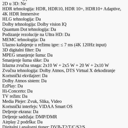
2D u 3D: Ne
HDR tehnologija: HDR, HDR10, HDR 10+, HDR10+ Adaptive,
4K HDR Immersive
HLG tehnologija: Da
Dolby tehnologija: Dolby vision IQ
Quantum Dot tehnologija: Da
Podizanje rezolucije na Ultra HD: Da
MEMC tehnologija: Da
Ulazno kašnjenje u režimu igre: ≤ 7 ms (4K 120Hz input)
3D digitalni filter: Da
MPEG smanjenje šuma: Da
Smanjenje šuma slike: Da
Izlazna zvučna snaga: 2x10 W + 2x5 W + 20 W + 2x10 W
Zvučna tehnologija: Dolby Atmos, DTS Virtual X dekodiranje
Korisnički ekvilajzer: Da
Dolby Atmos sistem: Da
EzPlay: Da
Hi-Concerto: Da
TV režim: Da
Media Plejer: Zvuk, Slika, Video
Korisnički interfejs: VIDAA Smart OS
Deljenje ekrana: Da
Deljenje sadržaja: DMP/DMR
Airplay 2 podrška: Da
Digitalni i analogni tjuner: DVB-T2/T/C/S2/S