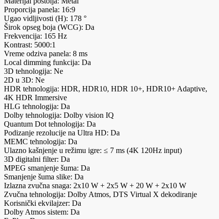
Materijal postolja: Metal
Proporcija panela: 16:9
Ugao vidljivosti (H): 178 °
Širok opseg boja (WCG): Da
Frekvencija: 165 Hz
Kontrast: 5000:1
Vreme odziva panela: 8 ms
Local dimming funkcija: Da
3D tehnologija: Ne
2D u 3D: Ne
HDR tehnologija: HDR, HDR10, HDR 10+, HDR10+ Adaptive,
4K HDR Immersive
HLG tehnologija: Da
Dolby tehnologija: Dolby vision IQ
Quantum Dot tehnologija: Da
Podizanje rezolucije na Ultra HD: Da
MEMC tehnologija: Da
Ulazno kašnjenje u režimu igre: ≤ 7 ms (4K 120Hz input)
3D digitalni filter: Da
MPEG smanjenje šuma: Da
Smanjenje šuma slike: Da
Izlazna zvučna snaga: 2x10 W + 2x5 W + 20 W + 2x10 W
Zvučna tehnologija: Dolby Atmos, DTS Virtual X dekodiranje
Korisnički ekvilajzer: Da
Dolby Atmos sistem: Da