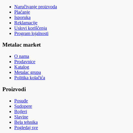
Naručivanje proizvoda
Plaćanje
Isporuka
Reklamacije
Uslovi korišćenja
Program lojalnosti
Metalac market
O nama
Prodavnice
Katalog
Metalac grupa
Politika kolačića
Proizvodi
Posuđe
Sudopere
Bojleri
Slavine
Bela tehnika
Pogledaj sve