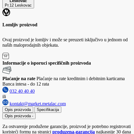
Leskovac
Pr.12 Leskovac
Lomljiv proizvod
Ovaj proizvod je lomljiv i može se preuzeti isključivo u jednom od
naših maloprodajnih objekata.
Informacije o isporuci specifičnih proizvoda
Plaćanje na rate
Plaćanje na rate kreditnim i debitnim karticama
Banca intesa - do 12 rata
032 40 40 40
ili
kontakt@market.metalac.com
Opis proizvoda
Specifikacija
Opis proizvoda
-
Za ostvarenje produžene garancije, proizvod je potrebno registrovati
koristeći formu na stranici
produzena-garancija
najkasnije 30 dana