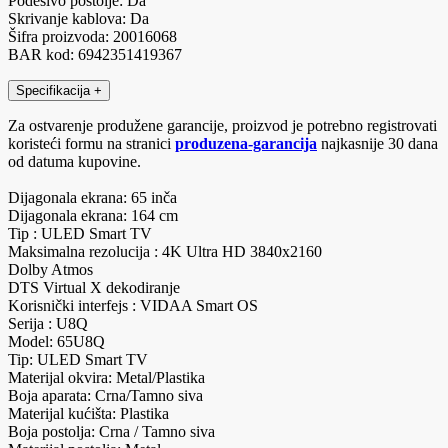
Podesivo postolje: Da
Skrivanje kablova: Da
Šifra proizvoda: 20016068
BAR kod: 6942351419367
Specifikacija
+
Za ostvarenje produžene garancije, proizvod je potrebno registrovati
koristeći formu na stranici
produzena-garancija
najkasnije 30 dana
od datuma kupovine.
Dijagonala ekrana: 65 inča
Dijagonala ekrana: 164 cm
Tip : ULED Smart TV
Maksimalna rezolucija : 4K Ultra HD 3840x2160
Dolby Atmos
DTS Virtual X dekodiranje
Korisnički interfejs : VIDAA Smart OS
Serija : U8Q
Model: 65U8Q
Tip: ULED Smart TV
Materijal okvira: Metal/Plastika
Boja aparata: Crna/Tamno siva
Materijal kućišta: Plastika
Boja postolja: Crna / Tamno siva