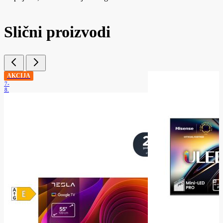
Slični proizvodi
AKCIJA
.07-
.08.