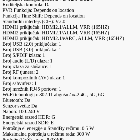
Roditeljska kontrola: Da
PVR Funkcija: Depends on location
Funkcija Time Shift: Depends on location
Standardni interfejs (CI+): V2.0
HDMI1 priključak: HDMI2.1/ALLM, VRR (165HZ)
HDMI2 priključak: HDMI2.1/ALLM, VRR (165HZ)
HDMI3 priključak: HDMI2.1/eARC, ALLM, VRR (165HZ)
Broj USB (2.0) priključaka: 1
Broj USB (3.0) priključaka: 1
Broj S/PDIF izlaza: 1
Broj audio (L/D) ulaza: 1
Broj izlaza za slušalice: 1
Broj RF tjunera: 2
Broj kompozitnih (AV) ulaza: 1
Broj sabvufera: 1
Broj mrežnih RJ45 portova: 1
Wi-Fi tehnologija: 802.11 abgn/ac/ax-2.4G, 5G, 6G
Bluetooth: Da
Senzor svetla: Da
Napon: 100-240 V
Energetski razred HDR: G
Energetski razred SDR: E
Potrošnja el energije u StandBy režimu: 0.5 W
Maksimalna potrošnja u režimu rada: 300 W
Postolje (DxŠ) - mm: 290×400