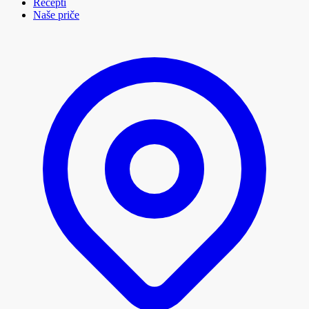
Recepti
Naše priče