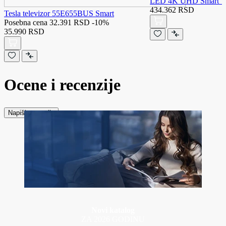
LED 4K UHD Smart 
434.362 RSD
Tesla televizor 55E655BUS Smart
Posebna cena
32.391 RSD
-10%
35.990 RSD
Ocene i recenzije
Napiši recenziju
Novi katalog
ZA 2026 GODINU