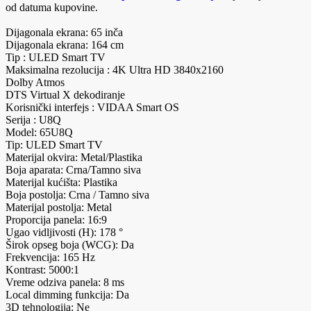
od datuma kupovine.
Dijagonala ekrana: 65 inča
Dijagonala ekrana: 164 cm
Tip : ULED Smart TV
Maksimalna rezolucija : 4K Ultra HD 3840x2160
Dolby Atmos
DTS Virtual X dekodiranje
Korisnički interfejs : VIDAA Smart OS
Serija : U8Q
Model: 65U8Q
Tip: ULED Smart TV
Materijal okvira: Metal/Plastika
Boja aparata: Crna/Tamno siva
Materijal kućišta: Plastika
Boja postolja: Crna / Tamno siva
Materijal postolja: Metal
Proporcija panela: 16:9
Ugao vidljivosti (H): 178 °
Širok opseg boja (WCG): Da
Frekvencija: 165 Hz
Kontrast: 5000:1
Vreme odziva panela: 8 ms
Local dimming funkcija: Da
3D tehnologija: Ne