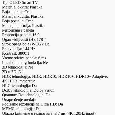
Tip: QLED Smart TV
Materijal okvira: Plastika
Boja aparata: Crna
Materijal kućišta: Plastika
Boja postolja: Crna
Materijal postolja: Plastika
Performanse panela
Proporcija panela: 16:9
Ugao vidljivosti (H): 178 °
Širok opseg boja (WCG): Da
Frekvencija: 144 Hz
Kontrast: 3800:1
Vreme odziva panela: 6 ms
Local dimming funkcija: Ne
3D tehnologija: Ne
2D u 3D: Ne
HDR tehnologija: HDR, HDR10, HDR10+, HDR10+ Adaptive,
4K HDR Immersive
HLG tehnologija: Da
Dolby tehnologija: Dolby vision
Quantum Dot tehnologija: Da
Unapređenje uređaja
Podizanje rezolucije na Ultra HD: Da
MEMC tehnologija: Da
Ulazno kašnjenje u režimu igre: ≤ 7 ms (4K 120Hz input)