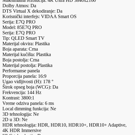
Maksimalna rezolucija: 4K Ultra HD 3840x2160
Dolby Atmos: Da
DTS Virtual X dekodiranje: Da
Korisnički interfejs: VIDAA Smart OS
Serija: E7Q PRO
Model: 85E7Q PRO
Serija: E7Q PRO
Tip: QLED Smart TV
Materijal okvira: Plastika
Boja aparata: Crna
Materijal kućišta: Plastika
Boja postolja: Crna
Materijal postolja: Plastika
Performanse panela
Proporcija panela: 16:9
Ugao vidljivosti (H): 178 °
Širok opseg boja (WCG): Da
Frekvencija: 144 Hz
Kontrast: 3800:1
Vreme odziva panela: 6 ms
Local dimming funkcija: Ne
3D tehnologija: Ne
2D u 3D: Ne
HDR tehnologija: HDR, HDR10, HDR10+, HDR10+ Adaptive,
4K HDR Immersive