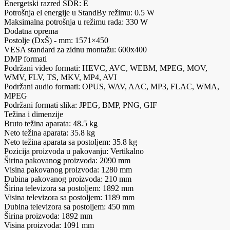
Energetski razred SDR: E
Potrošnja el energije u StandBy režimu: 0.5 W
Maksimalna potrošnja u režimu rada: 330 W
Dodatna oprema
Postolje (DxŠ) - mm: 1571×450
VESA standard za zidnu montažu: 600x400
DMP formati
Podržani video formati: HEVC, AVC, WEBM, MPEG, MOV,
WMV, FLV, TS, MKV, MP4, AVI
Podržani audio formati: OPUS, WAV, AAC, MP3, FLAC, WMA,
MPEG
Podržani formati slika: JPEG, BMP, PNG, GIF
Težina i dimenzije
Bruto težina aparata: 48.5 kg
Neto težina aparata: 35.8 kg
Neto težina aparata sa postoljem: 35.8 kg
Pozicija proizvoda u pakovanju: Vertikalno
Širina pakovanog proizvoda: 2090 mm
Visina pakovanog proizvoda: 1280 mm
Dubina pakovanog proizvoda: 210 mm
Širina televizora sa postoljem: 1892 mm
Visina televizora sa postoljem: 1189 mm
Dubina televizora sa postoljem: 450 mm
Širina proizvoda: 1892 mm
Visina proizvoda: 1091 mm