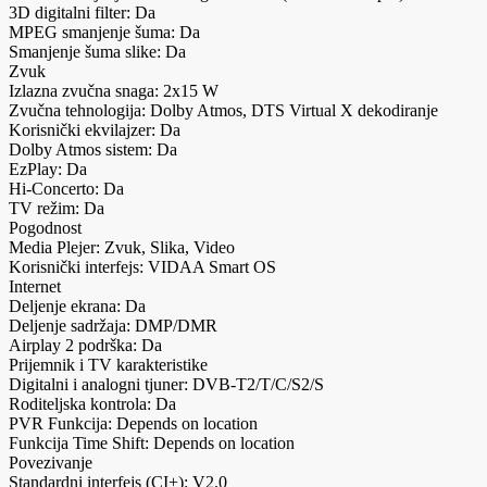
3D digitalni filter: Da
MPEG smanjenje šuma: Da
Smanjenje šuma slike: Da
Zvuk
Izlazna zvučna snaga: 2x15 W
Zvučna tehnologija: Dolby Atmos, DTS Virtual X dekodiranje
Korisnički ekvilajzer: Da
Dolby Atmos sistem: Da
EzPlay: Da
Hi-Concerto: Da
TV režim: Da
Pogodnost
Media Plejer: Zvuk, Slika, Video
Korisnički interfejs: VIDAA Smart OS
Internet
Deljenje ekrana: Da
Deljenje sadržaja: DMP/DMR
Airplay 2 podrška: Da
Prijemnik i TV karakteristike
Digitalni i analogni tjuner: DVB-T2/T/C/S2/S
Roditeljska kontrola: Da
PVR Funkcija: Depends on location
Funkcija Time Shift: Depends on location
Povezivanje
Standardni interfejs (CI+): V2.0