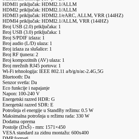
HDMI1 priključak: HDMI2.1/ALLM
HDMI2 priključak: HDMI2.1/ALLM
HDMI3 priključak: HDMI2.1/eARC, ALLM, VRR (144HZ)
HDMI4 priključak: HDMI2.1/ALLM, VRR (144HZ)
Broj USB (2.0) priključaka: 1
Broj USB (3.0) priključaka: 1
Broj S/PDIF izlaza: 1
Broj audio (L/D) ulaza: 1
Broj izlaza za slušalice: 1
Broj RF tjunera: 2
Broj kompozitnih (AV) ulaza: 1
Broj mrežnih RJ45 portova: 1
Wi-Fi tehnologija: IEEE 802.11 a/b/g/n/ac-2.4G,5G
Bluetooth: Da
Senzor svetla: Da
Eco funkcije i napajanje
Napon: 100-240 V
Energetski razred HDR: G
Energetski razred SDR: E
Potrošnja el energije u StandBy režimu: 0.5 W
Maksimalna potrošnja u režimu rada: 330 W
Dodatna oprema
Postolje (DxŠ) - mm: 1571×450
VESA standard za zidnu montažu: 600x400
DMP formati