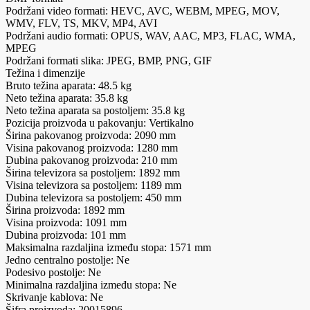
Podržani video formati: HEVC, AVC, WEBM, MPEG, MOV,
WMV, FLV, TS, MKV, MP4, AVI
Podržani audio formati: OPUS, WAV, AAC, MP3, FLAC, WMA,
MPEG
Podržani formati slika: JPEG, BMP, PNG, GIF
Težina i dimenzije
Bruto težina aparata: 48.5 kg
Neto težina aparata: 35.8 kg
Neto težina aparata sa postoljem: 35.8 kg
Pozicija proizvoda u pakovanju: Vertikalno
Širina pakovanog proizvoda: 2090 mm
Visina pakovanog proizvoda: 1280 mm
Dubina pakovanog proizvoda: 210 mm
Širina televizora sa postoljem: 1892 mm
Visina televizora sa postoljem: 1189 mm
Dubina televizora sa postoljem: 450 mm
Širina proizvoda: 1892 mm
Visina proizvoda: 1091 mm
Dubina proizvoda: 101 mm
Maksimalna razdaljina između stopa: 1571 mm
Jedno centralno postolje: Ne
Podesivo postolje: Ne
Minimalna razdaljina između stopa: Ne
Skrivanje kablova: Ne
Šifra proizvoda: 20015896