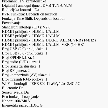
Prijemnik i TV karakteristike
Digitalni i analogni tjuner: DVB-T2/T/C/S2/S
Roditeljska kontrola: Da
PVR Funkcija: Depends on location
Funkcija Time Shift: Depends on location
Povezivanje
Standardni interfejs (CI+): V2.0
HDMI1 priključak: HDMI2.1/ALLM
HDMI2 priključak: HDMI2.1/ALLM
HDMI3 priključak: HDMI2.1/eARC, ALLM, VRR (144HZ)
HDMI4 priključak: HDMI2.1/ALLM, VRR (144HZ)
Broj USB (2.0) priključaka: 1
Broj USB (3.0) priključaka: 1
Broj S/PDIF izlaza: 1
Broj audio (L/D) ulaza: 1
Broj izlaza za slušalice: 1
Broj RF tjunera: 2
Broj kompozitnih (AV) ulaza: 1
Broj mrežnih RJ45 portova: 1
Wi-Fi tehnologija: IEEE 802.11 a/b/g/n/ac-2.4G,5G
Bluetooth: Da
Senzor svetla: Da
Eco funkcije i napajanje
Napon: 100-240 V
Energetski razred HDR: G