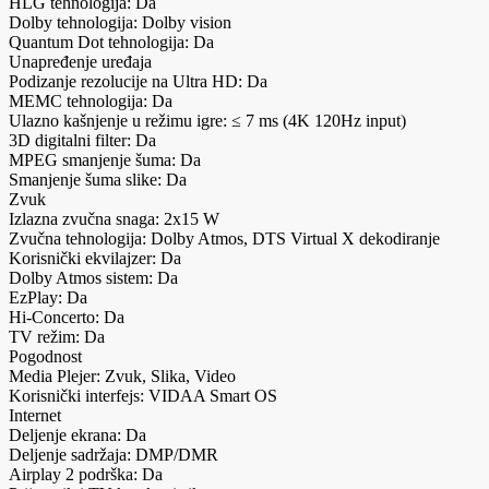
HLG tehnologija: Da
Dolby tehnologija: Dolby vision
Quantum Dot tehnologija: Da
Unapređenje uređaja
Podizanje rezolucije na Ultra HD: Da
MEMC tehnologija: Da
Ulazno kašnjenje u režimu igre: ≤ 7 ms (4K 120Hz input)
3D digitalni filter: Da
MPEG smanjenje šuma: Da
Smanjenje šuma slike: Da
Zvuk
Izlazna zvučna snaga: 2x15 W
Zvučna tehnologija: Dolby Atmos, DTS Virtual X dekodiranje
Korisnički ekvilajzer: Da
Dolby Atmos sistem: Da
EzPlay: Da
Hi-Concerto: Da
TV režim: Da
Pogodnost
Media Plejer: Zvuk, Slika, Video
Korisnički interfejs: VIDAA Smart OS
Internet
Deljenje ekrana: Da
Deljenje sadržaja: DMP/DMR
Airplay 2 podrška: Da