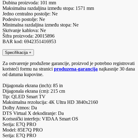
Dubina proizvoda: 101 mm
Maksimalna razdaljina između stopa: 1571 mm
Jedno centralno postolje: Ne
Podesivo postolje: Ne
Minimalna razdaljina između stopa: Ne
Skrivanje kablova: Ne
Šifra proizvoda: 20015896
BAR kod: 6942351416953
Specifikacija
+
Za ostvarenje produžene garancije, proizvod je potrebno registrovati
koristeći formu na stranici
produzena-garancija
najkasnije 30 dana
od datuma kupovine.
Dijagonala ekrana (inch): 85 in
Dijagonala ekrana (cm): 215 cm
Tip: QLED Smart TV
Maksimalna rezolucija: 4K Ultra HD 3840x2160
Dolby Atmos: Da
DTS Virtual X dekodiranje: Da
Korisnički interfejs: VIDAA Smart OS
Serija: E7Q PRO
Model: 85E7Q PRO
Serija: E7Q PRO