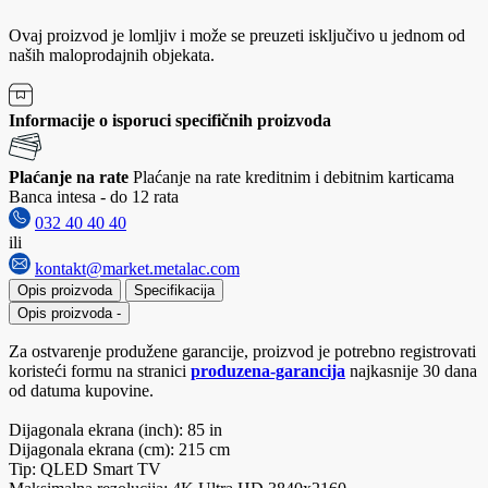
Ovaj proizvod je lomljiv i može se preuzeti isključivo u jednom od
naših maloprodajnih objekata.
Informacije o isporuci specifičnih proizvoda
Plaćanje na rate
Plaćanje na rate kreditnim i debitnim karticama
Banca intesa - do 12 rata
032 40 40 40
ili
kontakt@market.metalac.com
Opis proizvoda
Specifikacija
Opis proizvoda
-
Za ostvarenje produžene garancije, proizvod je potrebno registrovati
koristeći formu na stranici
produzena-garancija
najkasnije 30 dana
od datuma kupovine.
Dijagonala ekrana (inch): 85 in
Dijagonala ekrana (cm): 215 cm
Tip: QLED Smart TV