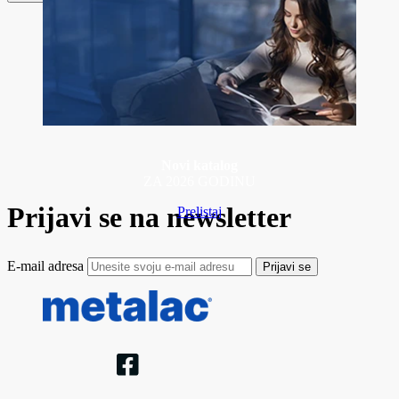
Novi katalog
ZA 2026 GODINU
Prijavi se na newsletter
Prelistaj
E-mail adresa
Prijavi se