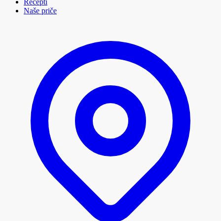
Recepti
Naše priče