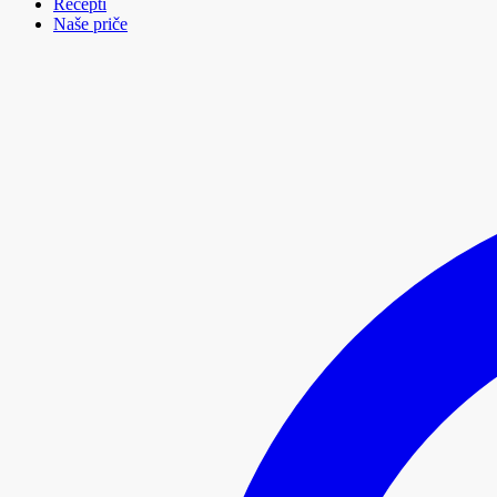
Recepti
Naše priče