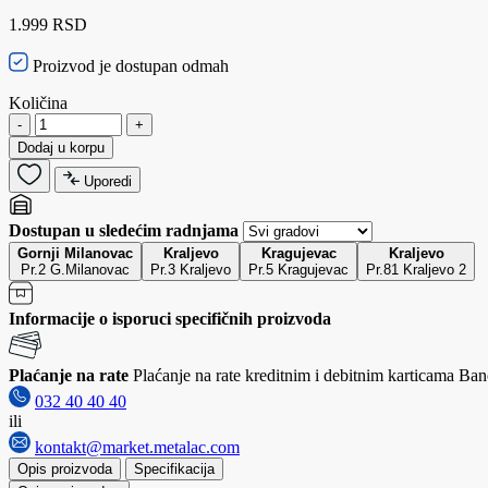
1.999 RSD
Proizvod je dostupan odmah
Količina
-
+
Dodaj u korpu
Uporedi
Dostupan u sledećim radnjama
Gornji Milanovac
Kraljevo
Kragujevac
Kraljevo
Pr.2 G.Milanovac
Pr.3 Kraljevo
Pr.5 Kragujevac
Pr.81 Kraljevo 2
Informacije o isporuci specifičnih proizvoda
Plaćanje na rate
Plaćanje na rate kreditnim i debitnim karticama Banc
032 40 40 40
ili
kontakt@market.metalac.com
Opis proizvoda
Specifikacija