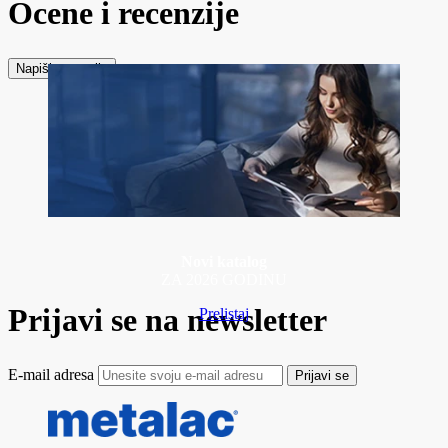
Ocene i recenzije
Napiši recenziju
Novi katalog
ZA 2026 GODINU
Prijavi se na newsletter
Prelistaj
E-mail adresa
Prijavi se