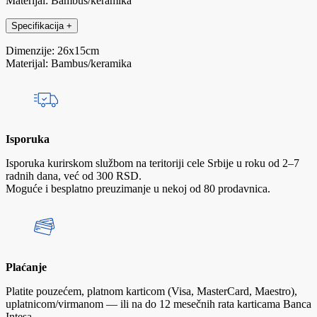
Materijal: Bambus/keramika
Specifikacija
+
Dimenzije: 26x15cm
Materijal: Bambus/keramika
Isporuka
Isporuka kurirskom službom na teritoriji cele Srbije u roku od 2–7
radnih dana, već od 300 RSD.
Moguće i besplatno preuzimanje u nekoj od 80 prodavnica.
Plaćanje
Platite pouzećem, platnom karticom (Visa, MasterCard, Maestro),
uplatnicom/virmanom — ili na do 12 mesečnih rata karticama Banca
Intesa.