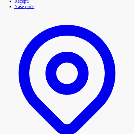
Recepti
Naše priče