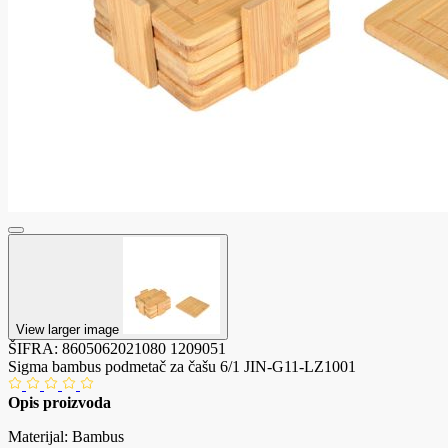
View larger image
ŠIFRA:
8605062021080
1209051
Sigma bambus podmetač za čašu 6/1 JIN-G11-LZ1001
Opis proizvoda
Materijal: Bambus