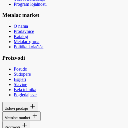
Program lojalnosti
Metalac market
O nama
Prodavnice
Katalog
Metalac grupa
Politika kolačića
Proizvodi
Posuđe
Sudopere
Bojleri
Slavine
Bela tehnika
Pogledaj sve
Uslovi prodaje
Metalac market
Proizvodi