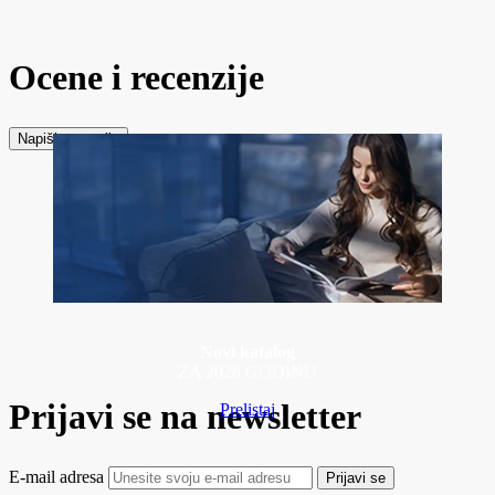
Ocene i recenzije
Napiši recenziju
Novi katalog
ZA 2026 GODINU
Prijavi se na newsletter
Prelistaj
E-mail adresa
Prijavi se