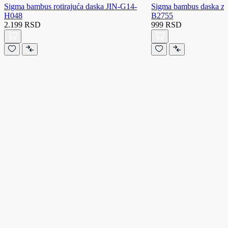
Sigma bambus rotirajuća daska JIN-G14-
Sigma bambus daska za 
H048
B2755
2.199 RSD
999 RSD