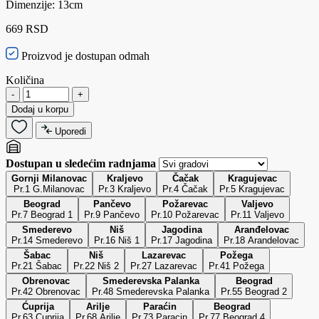
Dimenzije: 13cm
669 RSD
Proizvod je dostupan odmah
Količina
-
+
Dodaj u korpu
Uporedi
Dostupan u sledećim radnjama
Gornji Milanovac
Kraljevo
Čačak
Kragujevac
Pr.1 G.Milanovac
Pr.3 Kraljevo
Pr.4 Čačak
Pr.5 Kragujevac
Beograd
Pančevo
Požarevac
Valjevo
Pr.7 Beograd 1
Pr.9 Pančevo
Pr.10 Požarevac
Pr.11 Valjevo
Smederevo
Niš
Jagodina
Aranđelovac
Pr.14 Smederevo
Pr.16 Niš 1
Pr.17 Jagodina
Pr.18 Arandelovac
Šabac
Niš
Lazarevac
Požega
Pr.21 Šabac
Pr.22 Niš 2
Pr.27 Lazarevac
Pr.41 Požega
Obrenovac
Smederevska Palanka
Beograd
Pr.42 Obrenovac
Pr.48 Smederevska Palanka
Pr.55 Beograd 2
Ćuprija
Arilje
Paraćin
Beograd
Pr.63 Cuprija
Pr.68 Arilje
Pr.73 Paracin
Pr.77 Beograd 4