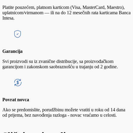
Platite pouzećem, platnom karticom (Visa, MasterCard, Maestro),
uplatnicom/virmanom — ili na do 12 mesečnih rata karticama Banca
Intesa.
Garancija
Svi proizvodi su iz zvanične distribucije, sa proizvođačkom
garancijom i zakonskom saobraznošću u trajanju od 2 godine.
Povrat novca
Ako se predomislite, porudžbinu možete vratiti u roku od 14 dana
od prijema, bez navođenja razloga - novac vraćamo u celosti.