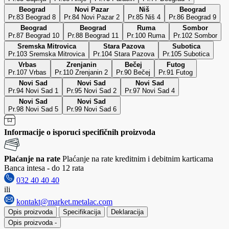
Beograd
Novi Pazar
Niš
Beograd
Pr.83 Beograd 8
Pr.84 Novi Pazar 2
Pr.85 Niš 4
Pr.86 Beograd 9
Beograd
Beograd
Ruma
Sombor
Pr.87 Beograd 10
Pr.88 Beograd 11
Pr.100 Ruma
Pr.102 Sombor
Sremska Mitrovica
Stara Pazova
Subotica
Pr.103 Sremska Mitrovica
Pr.104 Stara Pazova
Pr.105 Subotica
Vrbas
Zrenjanin
Bečej
Futog
Pr.107 Vrbas
Pr.110 Zrenjanin 2
Pr.90 Bečej
Pr.91 Futog
Novi Sad
Novi Sad
Novi Sad
Pr.94 Novi Sad 1
Pr.95 Novi Sad 2
Pr.97 Novi Sad 4
Novi Sad
Novi Sad
Pr.98 Novi Sad 5
Pr.99 Novi Sad 6
Informacije o isporuci specifičnih proizvoda
Plaćanje na rate
Plaćanje na rate kreditnim i debitnim karticama
Banca intesa - do 12 rata
032 40 40 40
ili
kontakt@market.metalac.com
Opis proizvoda
Specifikacija
Deklaracija
Opis proizvoda
-