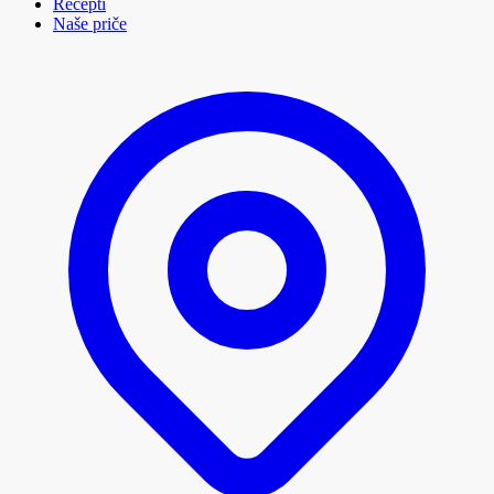
Recepti
Naše priče