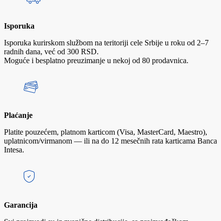
Isporuka
Isporuka kurirskom službom na teritoriji cele Srbije u roku od 2–7
radnih dana, već od 300 RSD.
Moguće i besplatno preuzimanje u nekoj od 80 prodavnica.
Plaćanje
Platite pouzećem, platnom karticom (Visa, MasterCard, Maestro),
uplatnicom/virmanom — ili na do 12 mesečnih rata karticama Banca
Intesa.
Garancija