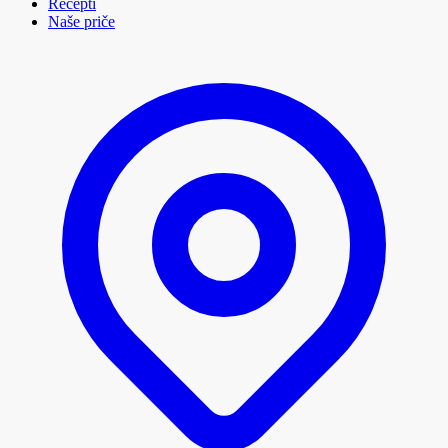
Recepti
Naše priče