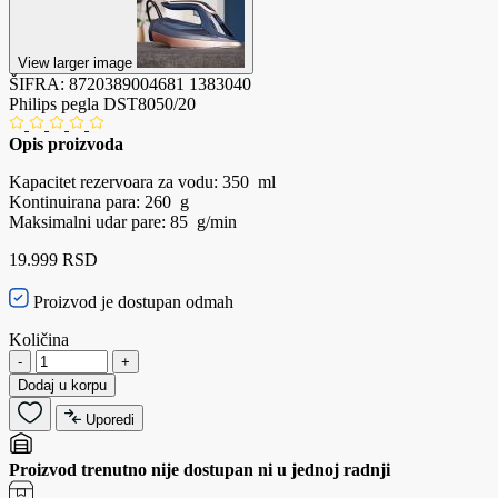
View larger image
ŠIFRA:
8720389004681
1383040
Philips pegla DST8050/20
Opis proizvoda
Kapacitet rezervoara za vodu: 350 ml
Kontinuirana para: 260 g
Maksimalni udar pare: 85 g/min
19.999 RSD
Proizvod je dostupan odmah
Količina
-
+
Dodaj u korpu
Uporedi
Proizvod trenutno nije dostupan ni u jednoj radnji