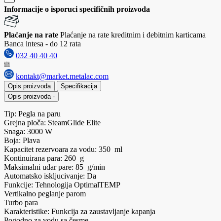
Informacije o isporuci specifičnih proizvoda
Plaćanje na rate
Plaćanje na rate kreditnim i debitnim karticama
Banca intesa - do 12 rata
032 40 40 40
ili
kontakt@market.metalac.com
Opis proizvoda
Specifikacija
Opis proizvoda
-
Tip: Pegla na paru
Grejna ploča: SteamGlide Elite
Snaga: 3000 W
Boja: Plava
Kapacitet rezervoara za vodu: 350 ml
Kontinuirana para: 260 g
Maksimalni udar pare: 85 g/min
Automatsko iskljucivanje: Da
Funkcije: Tehnologija OptimalTEMP
Vertikalno peglanje parom
Turbo para
Karakteristike: Funkcija za zaustavljanje kapanja
Pogodno za vodu sa česme