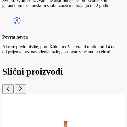
Svi proizvodi su iz zvanične distribucije, sa proizvođačkom
garancijom i zakonskom saobraznošću u trajanju od 2 godine.
Povrat novca
Ako se predomislite, porudžbinu možete vratiti u roku od 14 dana
od prijema, bez navođenja razloga - novac vraćamo u celosti.
Slični proizvodi