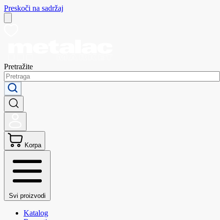
Preskoči na sadržaj
Pretražite
Korpa
Svi proizvodi
Katalog