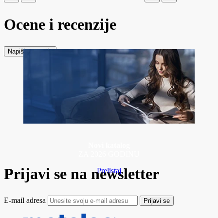
Ocene i recenzije
Napiši recenziju
Novi katalog
ZA 2026 GODINU
Prijavi se na newsletter
Prelistaj
E-mail adresa
Prijavi se