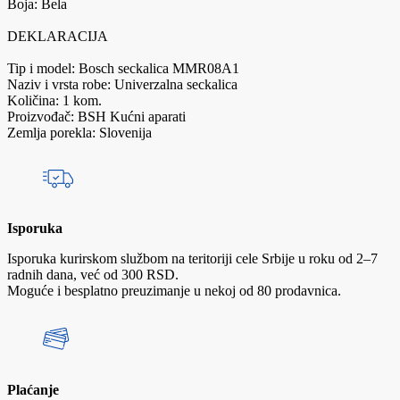
Boja: Bela
DEKLARACIJA
Tip i model: Bosch seckalica MMR08A1
Naziv i vrsta robe: Univerzalna seckalica
Količina: 1 kom.
Proizvođač: BSH Kućni aparati
Zemlja porekla: Slovenija
Isporuka
Isporuka kurirskom službom na teritoriji cele Srbije u roku od 2–7
radnih dana, već od 300 RSD.
Moguće i besplatno preuzimanje u nekoj od 80 prodavnica.
Plaćanje