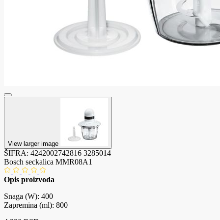
View larger image
ŠIFRA:
4242002742816
3285014
Bosch seckalica MMR08A1
Opis proizvoda
Snaga (W): 400
Zapremina (ml): 800