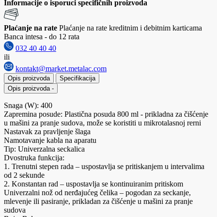
Informacije o isporuci specifičnih proizvoda
Plaćanje na rate
Plaćanje na rate kreditnim i debitnim karticama
Banca intesa - do 12 rata
032 40 40 40
ili
kontakt@market.metalac.com
Opis proizvoda
Specifikacija
Opis proizvoda
-
Snaga (W): 400
Zapremina posude: Plastična posuda 800 ml - prikladna za čišćenje
u mašini za pranje sudova, može se koristiti u mikrotalasnoj rerni
Nastavak za pravljenje šlaga
Namotavanje kabla na aparatu
Tip: Univerzalna seckalica
Dvostruka funkcija:
1. Trenutni stepen rada – uspostavlja se pritiskanjem u intervalima
od 2 sekunde
2. Konstantan rad – uspostavlja se kontinuiranim pritiskom
Univerzalni nož od nerđajućeg čelika – pogodan za seckanje,
mlevenje ili pasiranje, prikladan za čišćenje u mašini za pranje
sudova