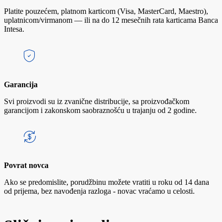
Platite pouzećem, platnom karticom (Visa, MasterCard, Maestro),
uplatnicom/virmanom — ili na do 12 mesečnih rata karticama Banca
Intesa.
Garancija
Svi proizvodi su iz zvanične distribucije, sa proizvođačkom
garancijom i zakonskom saobraznošću u trajanju od 2 godine.
Povrat novca
Ako se predomislite, porudžbinu možete vratiti u roku od 14 dana
od prijema, bez navođenja razloga - novac vraćamo u celosti.