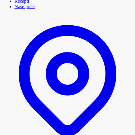
Recepti
Naše priče