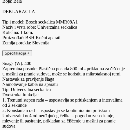
Boja: Bela
DEKLARACIJA
Tip i model: Bosch seckalica MMR08A1
Naziv i vrsta robe: Univerzalna seckalica
Količina: 1 kom.
Proizvođač: BSH Kućni aparati
Zemlja porekla: Slovenija
Specifikacija
+
Snaga (W): 400
Zapremina posude: Plastična posuda 800 ml - prikladna za čišćenje
u mašini za pranje sudova, može se koristiti u mikrotalasnoj rerni
Nastavak za pravljenje šlaga
Namotavanje kabla na aparatu
Tip: Univerzalna seckalica
Dvostruka funkcija:
1. Trenutni stepen rada – uspostavlja se pritiskanjem u intervalima
od 2 sekunde
2. Konstantan rad – uspostavlja se kontinuiranim pritiskom
Univerzalni nož od nerđajućeg čelika – pogodan za seckanje,
mlevenje ili pasiranje, prikladan za čišćenje u mašini za pranje
sudova