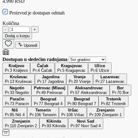
4.990 RSD
Proizvod je dostupan odmah
Količina
-
+
Dodaj u korpu
Uporedi
Dostupan u sledećim radnjama
Kraljevo
Čačak
Kragujevac
Užice
Pr.3 Kraljevo
Pr.4 Čačak
Pr.5 Kragujevac
Pr.6 Užice
Kruševac
Jagodina
Vranje
Lazarevac
Pr.13 Kruševac
Pr.17 Jagodina
Pr.20 Vranje
Pr.27 Lazarevac
Negotin
Petrovac (Mlava)
Aleksandrovac
Bor
Pr.33 Negotin
Pr.49 Petrovac
Pr.57 Aleksandrovac
Pr.70 Bor
Paraćin
Beograd
Beograd
Trstenik
Pr.73 Paracin
Pr.77 Beograd 4
Pr.80 Beograd 7
Pr.82 Trstenik
Niš
Temerin
Vršac
Zrenjanin
Pr.85 Niš 4
Pr.106 Temerin
Pr.108 Vršac
Pr.109 Zrenjanin 1
Zrenjanin
Kikinda
Novi Sad
Pr.110 Zrenjanin 2
Pr.93 Kikinda
Pr.97 Novi Sad 4