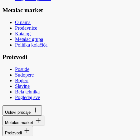
Metalac market
O nama
Prodavnice
Katalog
Metalac grupa
Politika kolačića
Proizvodi
Posuđe
Sudopere
Bojleri
Slavine
Bela tehnika
Pogledaj sve
Uslovi prodaje
Metalac market
Proizvodi