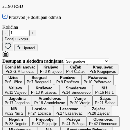
2.190 RSD
Proizvod je dostupan odmah
Količina
-
+
Dodaj u korpu
Uporedi
Dostupan u sledećim radnjama
Gornji Milanovac
Kraljevo
Čačak
Kragujevac
Pr.2 G.Milanovac
Pr.3 Kraljevo
Pr.4 Čačak
Pr.5 Kragujevac
Užice
Beograd
Pančevo
Požarevac
Pr.6 Užice
Pr.7 Beograd 1
Pr.9 Pančevo
Pr.10 Požarevac
Valjevo
Kruševac
Smederevo
Niš
Pr.11 Valjevo
Pr.13 Kruševac
Pr.14 Smederevo
Pr.16 Niš 1
Jagodina
Aranđelovac
Vranje
Šabac
Pr.17 Jagodina
Pr.18 Arandelovac
Pr.20 Vranje
Pr.21 Šabac
Niš
Loznica
Lazarevac
Zaječar
Pr.22 Niš 2
Pr.24 Loznica
Pr.27 Lazarevac
Pr.28 Zajecar
Negotin
Prijepolje
Požega
Obrenovac
Pr.33 Negotin
Pr.37 Prijepolje
Pr.41 Požega
Pr.42 Obrenovac
Mladenovac
Niš
Smederevska Palanka