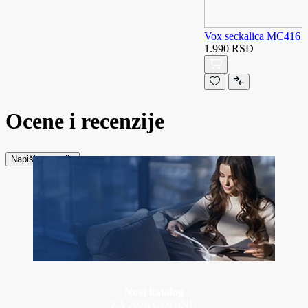
Vox seckalica MC416
1.990 RSD
Ocene i recenzije
Napiši recenziju
Novi katalog
ZA 2026 GODINU