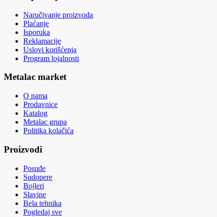
Naručivanje proizvoda
Plaćanje
Isporuka
Reklamacije
Uslovi korišćenja
Program lojalnosti
Metalac market
O nama
Prodavnice
Katalog
Metalac grupa
Politika kolačića
Proizvodi
Posuđe
Sudopere
Bojleri
Slavine
Bela tehnika
Pogledaj sve