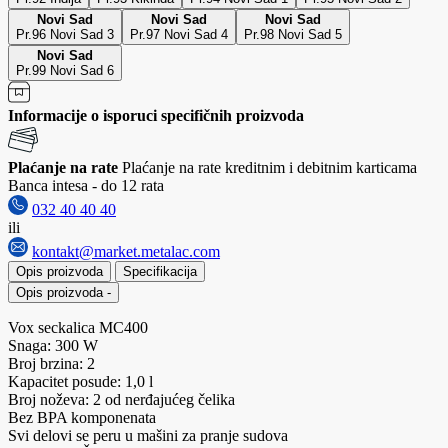
Novi Sad
Novi Sad
Novi Sad
Pr.96 Novi Sad 3
Pr.97 Novi Sad 4
Pr.98 Novi Sad 5
Novi Sad
Pr.99 Novi Sad 6
Informacije o isporuci specifičnih proizvoda
Plaćanje na rate
Plaćanje na rate kreditnim i debitnim karticama
Banca intesa - do 12 rata
032 40 40 40
ili
kontakt@market.metalac.com
Opis proizvoda
Specifikacija
Opis proizvoda
-
Vox seckalica MC400
Snaga: 300 W
Broj brzina: 2
Kapacitet posude: 1,0 l
Broj noževa: 2 od nerđajućeg čelika
Bez BPA komponenata
Svi delovi se peru u mašini za pranje sudova