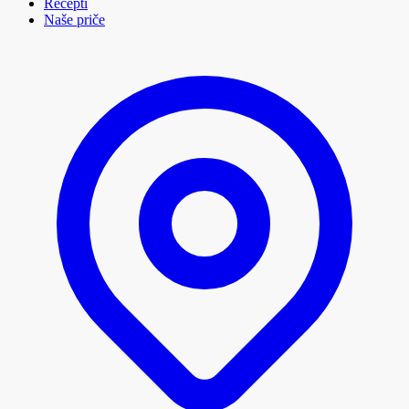
Recepti
Naše priče