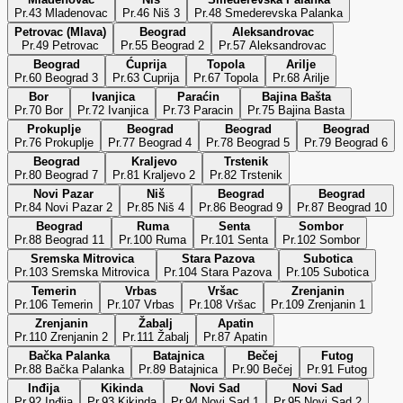
Pr.43 Mladenovac
Pr.46 Niš 3
Pr.48 Smederevska Palanka
Petrovac (Mlava)
Beograd
Aleksandrovac
Pr.49 Petrovac
Pr.55 Beograd 2
Pr.57 Aleksandrovac
Beograd
Ćuprija
Topola
Arilje
Pr.60 Beograd 3
Pr.63 Cuprija
Pr.67 Topola
Pr.68 Arilje
Bor
Ivanjica
Paraćin
Bajina Bašta
Pr.70 Bor
Pr.72 Ivanjica
Pr.73 Paracin
Pr.75 Bajina Basta
Prokuplje
Beograd
Beograd
Beograd
Pr.76 Prokuplje
Pr.77 Beograd 4
Pr.78 Beograd 5
Pr.79 Beograd 6
Beograd
Kraljevo
Trstenik
Pr.80 Beograd 7
Pr.81 Kraljevo 2
Pr.82 Trstenik
Novi Pazar
Niš
Beograd
Beograd
Pr.84 Novi Pazar 2
Pr.85 Niš 4
Pr.86 Beograd 9
Pr.87 Beograd 10
Beograd
Ruma
Senta
Sombor
Pr.88 Beograd 11
Pr.100 Ruma
Pr.101 Senta
Pr.102 Sombor
Sremska Mitrovica
Stara Pazova
Subotica
Pr.103 Sremska Mitrovica
Pr.104 Stara Pazova
Pr.105 Subotica
Temerin
Vrbas
Vršac
Zrenjanin
Pr.106 Temerin
Pr.107 Vrbas
Pr.108 Vršac
Pr.109 Zrenjanin 1
Zrenjanin
Žabalj
Apatin
Pr.110 Zrenjanin 2
Pr.111 Žabalj
Pr.87 Apatin
Bačka Palanka
Batajnica
Bečej
Futog
Pr.88 Bačka Palanka
Pr.89 Batajnica
Pr.90 Bečej
Pr.91 Futog
Inđija
Kikinda
Novi Sad
Novi Sad
Pr.92 Inđija
Pr.93 Kikinda
Pr.94 Novi Sad 1
Pr.95 Novi Sad 2