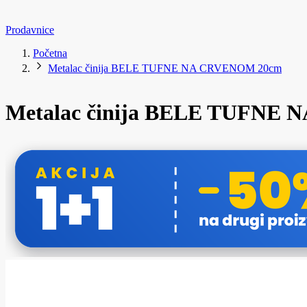
Prodavnice
Početna
Metalac činija BELE TUFNE NA CRVENOM 20cm
Metalac činija BELE TUFNE