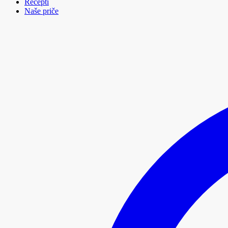
Recepti
Naše priče