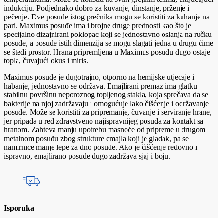
indukciju. Podjednako dobro za kuvanje, dinstanje, prženje i
pečenje. Dve posude istog prečnika mogu se koristiti za kuhanje na
pari. Maximus posuđe ima i brojne druge prednosti kao što je
specijalno dizajnirani poklopac koji se jednostavno oslanja na ručku
posude, a posude istih dimenzija se mogu slagati jedna u drugu čime
se štedi prostor. Hrana pripremljena u Maximus posuđu dugo ostaje
topla, čuvajući okus i miris.
Maximus posuđe je dugotrajno, otporno na hemijske utjecaje i
habanje, jednostavno se održava. Emajlirani premaz ima glatku
stabilnu površinu neporoznog topljenog stakla, koja sprečava da se
bakterije na njoj zadržavaju i omogućuje lako čišćenje i održavanje
posude. Može se koristiti za pripremanje, čuvanje i serviranje hrane,
jer pripada u red zdravstveno najispravnijeg posuđa za kontakt sa
hranom. Zahteva manju upotrebu masnoće od pripreme u drugom
metalnom posuđu zbog strukture emajla koji je gladak, pa se
namirnice manje lepe za dno posude. Ako je čišćenje redovno i
ispravno, emajlirano posuđe dugo zadržava sjaj i boju.
Isporuka