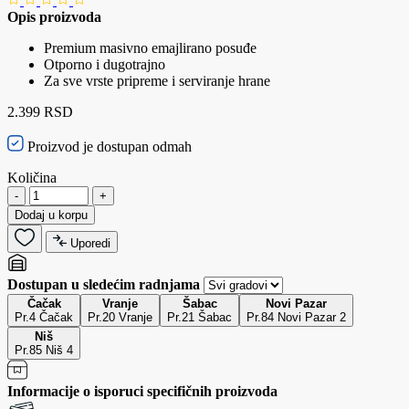
Opis proizvoda
Premium masivno emajlirano posuđe
Otporno i dugotrajno
Za sve vrste pripreme i serviranje hrane
2.399 RSD
Proizvod je dostupan odmah
Količina
-
+
Dodaj u korpu
Uporedi
Dostupan u sledećim radnjama
Čačak
Vranje
Šabac
Novi Pazar
Pr.4 Čačak
Pr.20 Vranje
Pr.21 Šabac
Pr.84 Novi Pazar 2
Niš
Pr.85 Niš 4
Informacije o isporuci specifičnih proizvoda