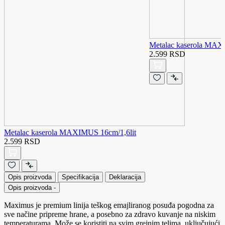
Metalac kaserola MAX
2.599 RSD
Metalac kaserola MAXIMUS 16cm/1,6lit
2.599 RSD
Opis proizvoda
Specifikacija
Deklaracija
Opis proizvoda
-
Maximus je premium linija teškog emajliranog posuđa pogodna za
sve načine pripreme hrane, a posebno za zdravo kuvanje na niskim
temperaturama. Može se koristiti na svim grejnim telima, uključujući