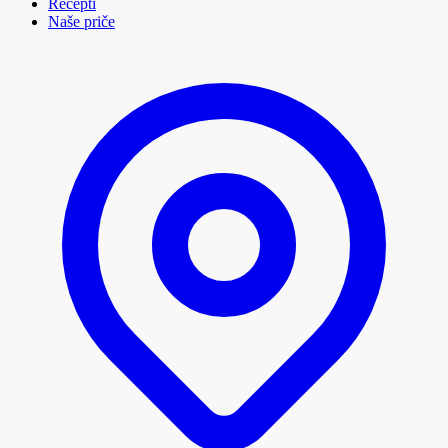
Recepti
Naše priče