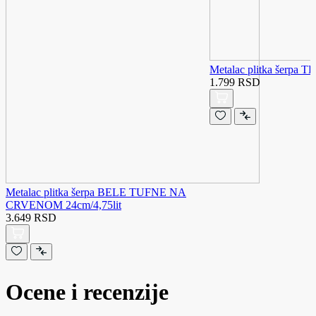
Metalac plitka šerpa T
1.799 RSD
Metalac plitka šerpa BELE TUFNE NA
CRVENOM 24cm/4,75lit
3.649 RSD
Ocene i recenzije