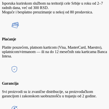
Isporuka kurirskom službom na teritoriji cele Srbije u roku od 2–7
radnih dana, već od 300 RSD.
Moguće i besplatno preuzimanje u nekoj od 80 prodavnica.
Plaćanje
Platite pouzećem, platnom karticom (Visa, MasterCard, Maestro),
uplatnicom/virmanom — ili na do 12 mesečnih rata karticama Banca
Intesa.
Garancija
Svi proizvodi su iz zvanične distribucije, sa proizvođačkom
garancijom i zakonskom saobraznošću u trajanju od 2 godine.