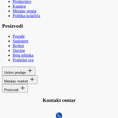
Prodavnice
Katalog
Metalac grupa
Politika kolačića
Proizvodi
Posuđe
Sudopere
Bojleri
Slavine
Bela tehnika
Pogledaj sve
Uslovi prodaje
Metalac market
Proizvodi
Kontakt centar