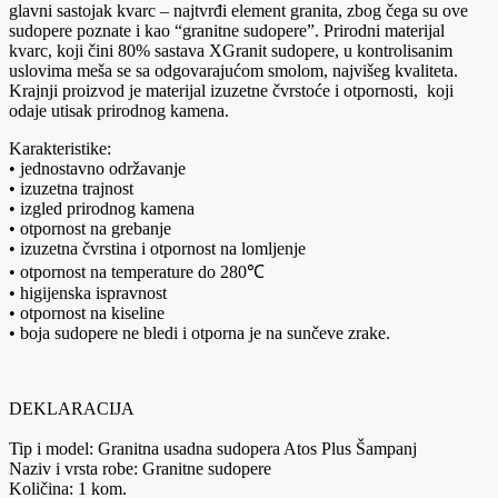
glavni sastojak kvarc – najtvrđi element granita, zbog čega su ove
sudopere poznate i kao “granitne sudopere”. Prirodni materijal
kvarc, koji čini 80% sastava XGranit sudopere, u kontrolisanim
uslovima meša se sa odgovarajućom smolom, najvišeg kvaliteta.
Krajnji proizvod je materijal izuzetne čvrstoće i otpornosti, koji
odaje utisak prirodnog kamena.
Karakteristike:
• jednostavno održavanje
• izuzetna trajnost
• izgled prirodnog kamena
• otpornost na grebanje
• izuzetna čvrstina i otpornost na lomljenje
• otpornost na temperature do 280℃
• higijenska ispravnost
• otpornost na kiseline
• boja sudopere ne bledi i otporna je na sunčeve zrake.
DEKLARACIJA
Tip i model: Granitna usadna sudopera Atos Plus Šampanj
Naziv i vrsta robe: Granitne sudopere
Količina: 1 kom.