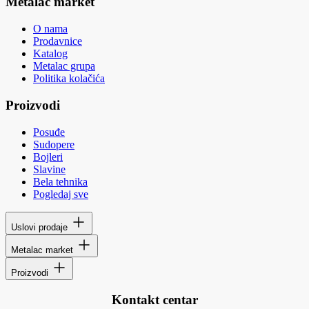
Metalac market
O nama
Prodavnice
Katalog
Metalac grupa
Politika kolačića
Proizvodi
Posuđe
Sudopere
Bojleri
Slavine
Bela tehnika
Pogledaj sve
Uslovi prodaje
Metalac market
Proizvodi
Kontakt centar