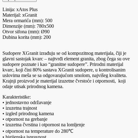
Linija: xAtos Plus
Materijal: xGranit
Mera ormarića (mm): 500
Dimenzije (mm): 780x500
Otvor sifona (mm): Ø90
Dubina korita (mm): 200
Sudopere XGranit izrađuju se od kompozitnog materijala, čiji je
glavni sastojak kvarc – najtvrđi element granita, zbog čega su ove
sudopere poznate i kao “granitne sudopere”. Prirodni materijal
kvarc, koji čini 80% sastava XGranit sudopere, u kontrolisanim
uslovima meša se sa odgovarajućom smolom, najvišeg kvaliteta.
Krajnji proizvod je materijal izuzetne čvrstoće i otpornosti, koji
odaje utisak prirodnog kamena.
Karakteristike:
• jednostavno održavanje
• izuzetna trajnost
• izgled prirodnog kamena
• otpornost na grebanje
• izuzetna čvrstina i otpornost na lomljenje
• otpornost na temperature do 280℃
• higijenska ispravnost