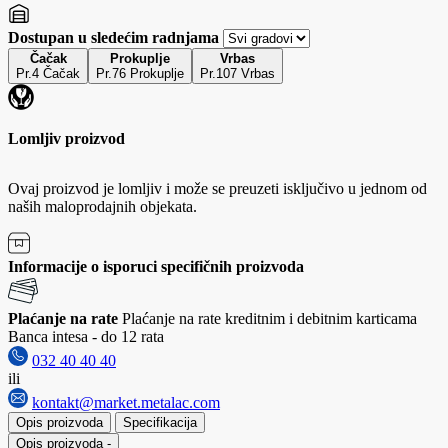
Dostupan u sledećim radnjama
Čačak
Prokuplje
Vrbas
Pr.4 Čačak
Pr.76 Prokuplje
Pr.107 Vrbas
Lomljiv proizvod
Ovaj proizvod je lomljiv i može se preuzeti isključivo u jednom od
naših maloprodajnih objekata.
Informacije o isporuci specifičnih proizvoda
Plaćanje na rate
Plaćanje na rate kreditnim i debitnim karticama
Banca intesa - do 12 rata
032 40 40 40
ili
kontakt@market.metalac.com
Opis proizvoda
Specifikacija
Opis proizvoda
-