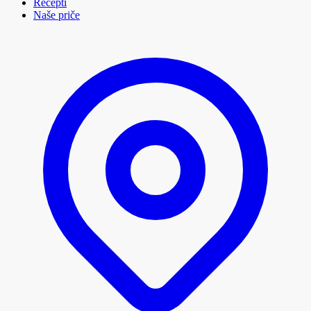
Recepti
Naše priče