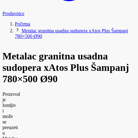
Prodavnice
Početna
Metalac granitna usadna sudopera xAtos Plus Šampanj
780×500 Ø90
Metalac granitna usadna
sudopera xAtos Plus Šampanj
780×500 Ø90
Proizvod
je
lomljiv
i
može
se
preuzeti
u