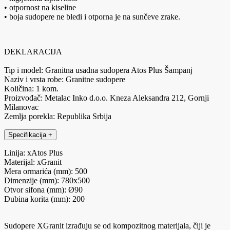
• otpornost na kiseline
• boja sudopere ne bledi i otporna je na sunčeve zrake.
DEKLARACIJA
Tip i model: Granitna usadna sudopera Atos Plus Šampanj
Naziv i vrsta robe: Granitne sudopere
Količina: 1 kom.
Proizvođač: Metalac Inko d.o.o. Kneza Aleksandra 212, Gornji
Milanovac
Zemlja porekla: Republika Srbija
Specifikacija
+
Linija: xAtos Plus
Materijal: xGranit
Mera ormarića (mm): 500
Dimenzije (mm): 780x500
Otvor sifona (mm): Ø90
Dubina korita (mm): 200
Sudopere XGranit izrađuju se od kompozitnog materijala, čiji je