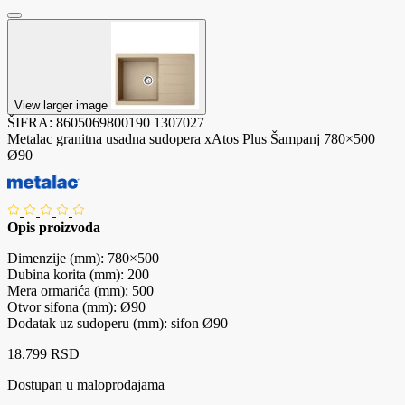
View larger image
ŠIFRA:
8605069800190
1307027
Metalac granitna usadna sudopera xAtos Plus Šampanj 780×500
Ø90
Opis proizvoda
Dimenzije (mm): 780×500
Dubina korita (mm): 200
Mera ormarića (mm): 500
Otvor sifona (mm): Ø90
Dodatak uz sudoperu (mm): sifon Ø90
18.799 RSD
Dostupan u maloprodajama