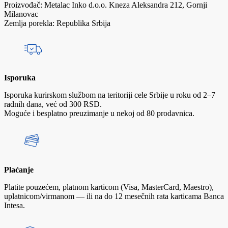
Proizvođač: Metalac Inko d.o.o. Kneza Aleksandra 212, Gornji
Milanovac
Zemlja porekla: Republika Srbija
Isporuka
Isporuka kurirskom službom na teritoriji cele Srbije u roku od 2–7
radnih dana, već od 300 RSD.
Moguće i besplatno preuzimanje u nekoj od 80 prodavnica.
Plaćanje
Platite pouzećem, platnom karticom (Visa, MasterCard, Maestro),
uplatnicom/virmanom — ili na do 12 mesečnih rata karticama Banca
Intesa.