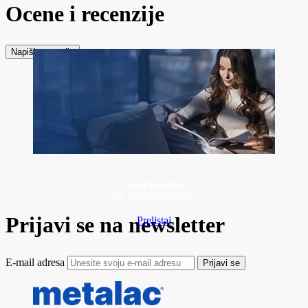
Ocene i recenzije
Napiši recenziju
Novi katalog
ZA 2026 GODINU
Prijavi se na newsletter
Prelistaj
E-mail adresa
Prijavi se