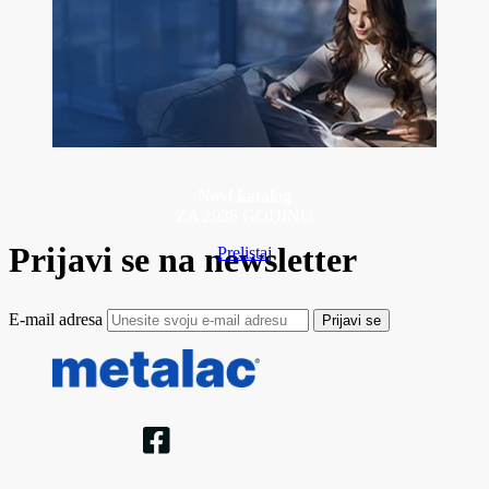
Novi katalog
ZA 2026 GODINU
Prijavi se na newsletter
Prelistaj
E-mail adresa
Prijavi se