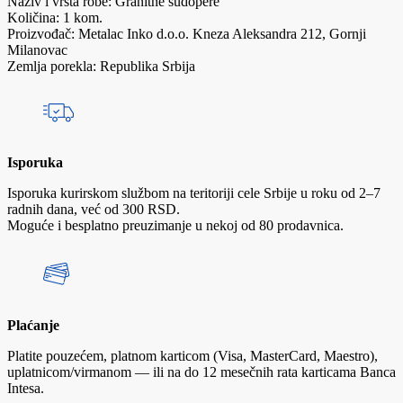
Naziv i vrsta robe: Granitne sudopere
Količina: 1 kom.
Proizvođač: Metalac Inko d.o.o. Kneza Aleksandra 212, Gornji
Milanovac
Zemlja porekla: Republika Srbija
Isporuka
Isporuka kurirskom službom na teritoriji cele Srbije u roku od 2–7
radnih dana, već od 300 RSD.
Moguće i besplatno preuzimanje u nekoj od 80 prodavnica.
Plaćanje
Platite pouzećem, platnom karticom (Visa, MasterCard, Maestro),
uplatnicom/virmanom — ili na do 12 mesečnih rata karticama Banca
Intesa.