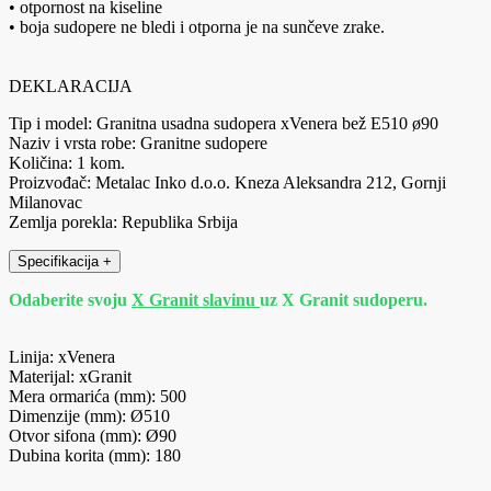
• otpornost na kiseline
• boja sudopere ne bledi i otporna je na sunčeve zrake.
DEKLARACIJA
Tip i model: Granitna usadna sudopera xVenera bež E510 ø90
Naziv i vrsta robe: Granitne sudopere
Količina: 1 kom.
Proizvođač: Metalac Inko d.o.o. Kneza Aleksandra 212, Gornji
Milanovac
Zemlja porekla: Republika Srbija
Specifikacija
+
Odaberite svoju
X Granit slavinu
uz X Granit sudoperu.
Linija: xVenera
Materijal: xGranit
Mera ormarića (mm): 500
Dimenzije (mm): Ø510
Otvor sifona (mm): Ø90
Dubina korita (mm): 180