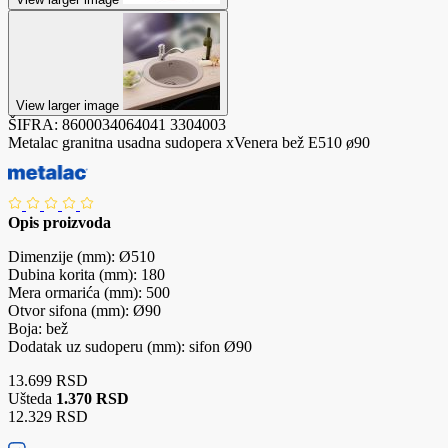
View larger image
ŠIFRA:
8600034064041
3304003
Metalac granitna usadna sudopera xVenera bež E510 ø90
Opis proizvoda
Dimenzije (mm): Ø510
Dubina korita (mm): 180
Mera ormarića (mm): 500
Otvor sifona (mm): Ø90
Boja: bež
Dodatak uz sudoperu (mm): sifon Ø90
13.699 RSD
Ušteda
1.370 RSD
12.329 RSD