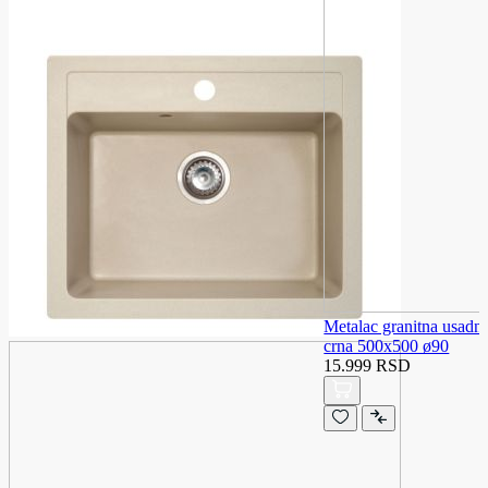
Metalac granitna usadn
crna 500x500 ø90
15.999 RSD