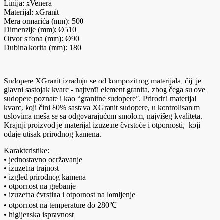
Linija: xVenera
Materijal: xGranit
Mera ormarića (mm): 500
Dimenzije (mm): Ø510
Otvor sifona (mm): Ø90
Dubina korita (mm): 180
Sudopere XGranit izrađuju se od kompozitnog materijala, čiji je
glavni sastojak kvarc - najtvrđi element granita, zbog čega su ove
sudopere poznate i kao “granitne sudopere”. Prirodni materijal
kvarc, koji čini 80% sastava XGranit sudopere, u kontrolisanim
uslovima meša se sa odgovarajućom smolom, najvišeg kvaliteta.
Krajnji proizvod je materijal izuzetne čvrstoće i otpornosti, koji
odaje utisak prirodnog kamena.
Karakteristike:
• jednostavno održavanje
• izuzetna trajnost
• izgled prirodnog kamena
• otpornost na grebanje
• izuzetna čvrstina i otpornost na lomljenje
• otpornost na temperature do 280℃
• higijenska ispravnost