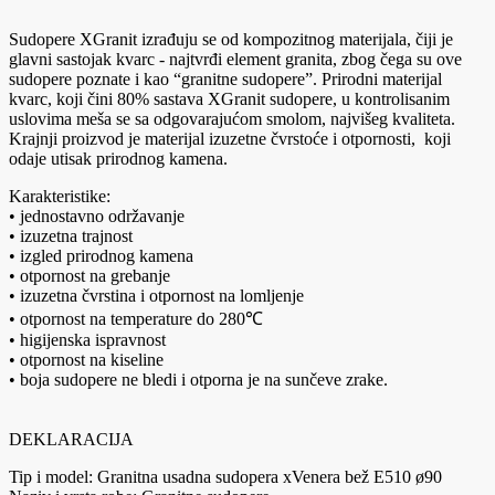
Sudopere XGranit izrađuju se od kompozitnog materijala, čiji je
glavni sastojak kvarc - najtvrđi element granita, zbog čega su ove
sudopere poznate i kao “granitne sudopere”. Prirodni materijal
kvarc, koji čini 80% sastava XGranit sudopere, u kontrolisanim
uslovima meša se sa odgovarajućom smolom, najvišeg kvaliteta.
Krajnji proizvod je materijal izuzetne čvrstoće i otpornosti, koji
odaje utisak prirodnog kamena.
Karakteristike:
• jednostavno održavanje
• izuzetna trajnost
• izgled prirodnog kamena
• otpornost na grebanje
• izuzetna čvrstina i otpornost na lomljenje
• otpornost na temperature do 280℃
• higijenska ispravnost
• otpornost na kiseline
• boja sudopere ne bledi i otporna je na sunčeve zrake.
DEKLARACIJA
Tip i model: Granitna usadna sudopera xVenera bež E510 ø90