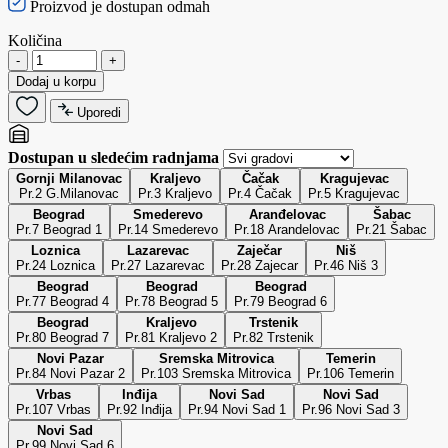
Proizvod je dostupan odmah
Količina
-
+
Dodaj u korpu
Uporedi
Dostupan u sledećim radnjama
Gornji Milanovac
Kraljevo
Čačak
Kragujevac
Pr.2 G.Milanovac
Pr.3 Kraljevo
Pr.4 Čačak
Pr.5 Kragujevac
Beograd
Smederevo
Aranđelovac
Šabac
Pr.7 Beograd 1
Pr.14 Smederevo
Pr.18 Arandelovac
Pr.21 Šabac
Loznica
Lazarevac
Zaječar
Niš
Pr.24 Loznica
Pr.27 Lazarevac
Pr.28 Zajecar
Pr.46 Niš 3
Beograd
Beograd
Beograd
Pr.77 Beograd 4
Pr.78 Beograd 5
Pr.79 Beograd 6
Beograd
Kraljevo
Trstenik
Pr.80 Beograd 7
Pr.81 Kraljevo 2
Pr.82 Trstenik
Novi Pazar
Sremska Mitrovica
Temerin
Pr.84 Novi Pazar 2
Pr.103 Sremska Mitrovica
Pr.106 Temerin
Vrbas
Inđija
Novi Sad
Novi Sad
Pr.107 Vrbas
Pr.92 Inđija
Pr.94 Novi Sad 1
Pr.96 Novi Sad 3
Novi Sad
Pr.99 Novi Sad 6