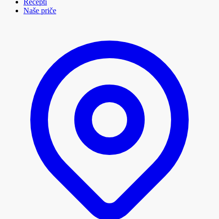
Recepti
Naše priče