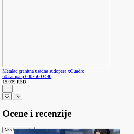
Metalac granitna usadna sudopera xQuadro
60 šampanj 600x500 Ø90
15.999 RSD
Ocene i recenzije
Napiši recenziju