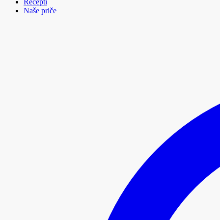
Recepti
Naše priče