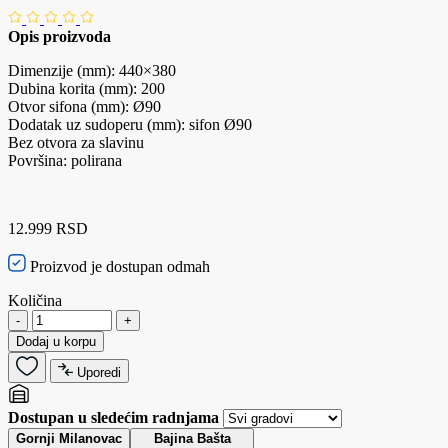
Opis proizvoda
Dimenzije (mm): 440×380
Dubina korita (mm): 200
Otvor sifona (mm): Ø90
Dodatak uz sudoperu (mm): sifon Ø90
Bez otvora za slavinu
Površina: polirana
12.999 RSD
Proizvod je dostupan odmah
Količina
-
+
Dodaj u korpu
Uporedi
Dostupan u sledećim radnjama
Gornji Milanovac
Bajina Bašta