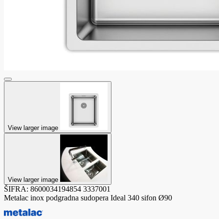
View larger image
View larger image
ŠIFRA:
8600034194854
3337001
Metalac inox podgradna sudopera Ideal 340 sifon Ø90