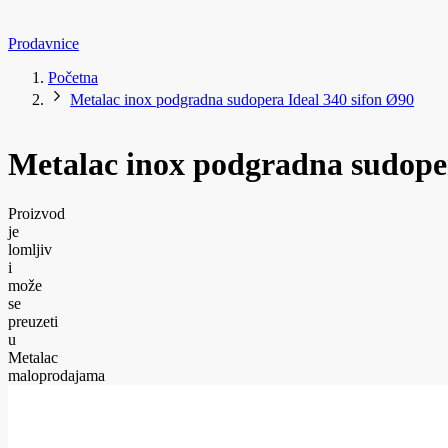
Prodavnice
Početna
Metalac inox podgradna sudopera Ideal 340 sifon Ø90
Metalac inox podgradna sudoper
Proizvod
je
lomljiv
i
može
se
preuzeti
u
Metalac
maloprodajama