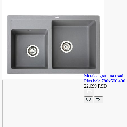
Metalac granitna usadn
Plus bela 780x500 ø90
22.699 RSD