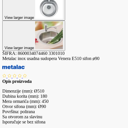
View larger image
View larger image
ŠIFRA:
8600034074460
3301010
Metalac inox usadna sudopera Venera E510 sifon ø90
Opis proizvoda
Dimenzije (mm): Ø510
Dubina korita (mm): 180
Mera ormarića (mm): 450
Otvor sifona (mm): Ø90
Površina: polirana
Sa otvorom za slavinu
Isporučuje se bez sifona