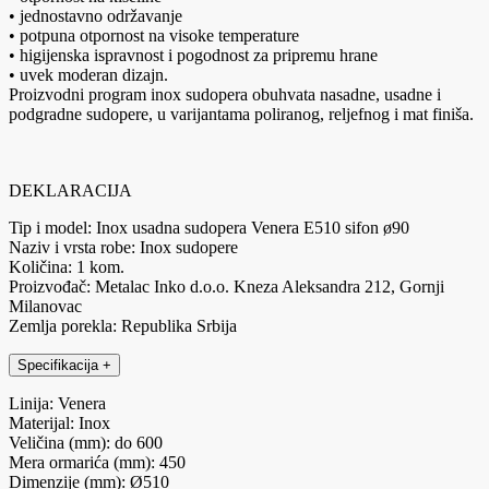
• jednostavno održavanje
• potpuna otpornost na visoke temperature
• higijenska ispravnost i pogodnost za pripremu hrane
• uvek moderan dizajn.
Proizvodni program inox sudopera obuhvata nasadne, usadne i
podgradne sudopere, u varijantama poliranog, reljefnog i mat finiša.
DEKLARACIJA
Tip i model: Inox usadna sudopera Venera E510 sifon ø90
Naziv i vrsta robe: Inox sudopere
Količina: 1 kom.
Proizvođač: Metalac Inko d.o.o. Kneza Aleksandra 212, Gornji
Milanovac
Zemlja porekla: Republika Srbija
Specifikacija
+
Linija: Venera
Materijal: Inox
Veličina (mm): do 600
Mera ormarića (mm): 450
Dimenzije (mm): Ø510