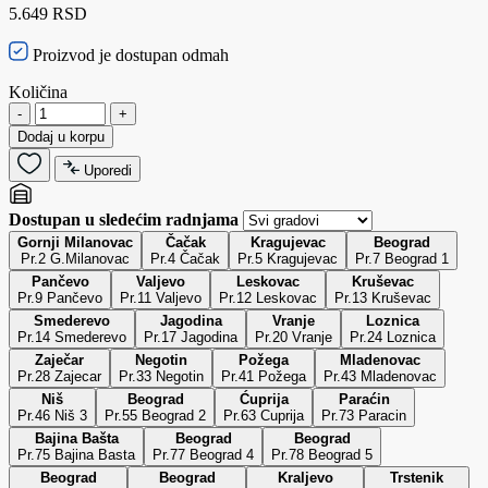
5.649 RSD
Proizvod je dostupan odmah
Količina
-
+
Dodaj u korpu
Uporedi
Dostupan u sledećim radnjama
Gornji Milanovac
Čačak
Kragujevac
Beograd
Pr.2 G.Milanovac
Pr.4 Čačak
Pr.5 Kragujevac
Pr.7 Beograd 1
Pančevo
Valjevo
Leskovac
Kruševac
Pr.9 Pančevo
Pr.11 Valjevo
Pr.12 Leskovac
Pr.13 Kruševac
Smederevo
Jagodina
Vranje
Loznica
Pr.14 Smederevo
Pr.17 Jagodina
Pr.20 Vranje
Pr.24 Loznica
Zaječar
Negotin
Požega
Mladenovac
Pr.28 Zajecar
Pr.33 Negotin
Pr.41 Požega
Pr.43 Mladenovac
Niš
Beograd
Ćuprija
Paraćin
Pr.46 Niš 3
Pr.55 Beograd 2
Pr.63 Cuprija
Pr.73 Paracin
Bajina Bašta
Beograd
Beograd
Pr.75 Bajina Basta
Pr.77 Beograd 4
Pr.78 Beograd 5
Beograd
Beograd
Kraljevo
Trstenik