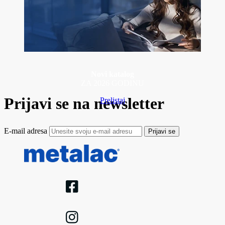
Novi katalog
ZA 2026 GODINU
Prijavi se na newsletter
Prelistaj
E-mail adresa
Prijavi se