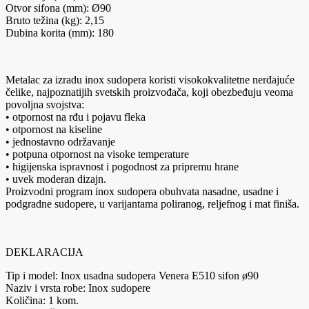
Otvor sifona (mm): Ø90
Bruto težina (kg): 2,15
Dubina korita (mm): 180
Metalac za izradu inox sudopera koristi visokokvalitetne nerđajuće
čelike, najpoznatijih svetskih proizvođača, koji obezbeđuju veoma
povoljna svojstva:
• otpornost na rđu i pojavu fleka
• otpornost na kiseline
• jednostavno održavanje
• potpuna otpornost na visoke temperature
• higijenska ispravnost i pogodnost za pripremu hrane
• uvek moderan dizajn.
Proizvodni program inox sudopera obuhvata nasadne, usadne i
podgradne sudopere, u varijantama poliranog, reljefnog i mat finiša.
DEKLARACIJA
Tip i model: Inox usadna sudopera Venera E510 sifon ø90
Naziv i vrsta robe: Inox sudopere
Količina: 1 kom.