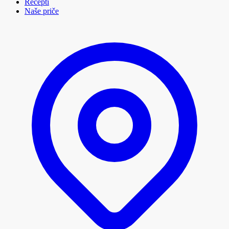
Recepti
Naše priče