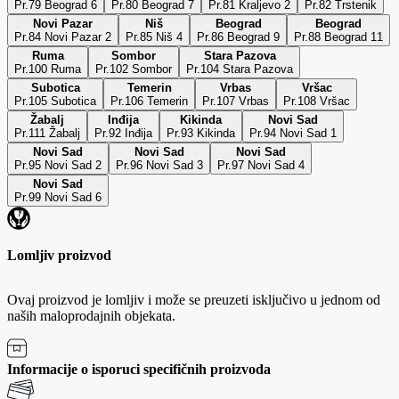
Pr.79 Beograd 6
Pr.80 Beograd 7
Pr.81 Kraljevo 2
Pr.82 Trstenik
Novi Pazar
Niš
Beograd
Beograd
Pr.84 Novi Pazar 2
Pr.85 Niš 4
Pr.86 Beograd 9
Pr.88 Beograd 11
Ruma
Sombor
Stara Pazova
Pr.100 Ruma
Pr.102 Sombor
Pr.104 Stara Pazova
Subotica
Temerin
Vrbas
Vršac
Pr.105 Subotica
Pr.106 Temerin
Pr.107 Vrbas
Pr.108 Vršac
Žabalj
Inđija
Kikinda
Novi Sad
Pr.111 Žabalj
Pr.92 Inđija
Pr.93 Kikinda
Pr.94 Novi Sad 1
Novi Sad
Novi Sad
Novi Sad
Pr.95 Novi Sad 2
Pr.96 Novi Sad 3
Pr.97 Novi Sad 4
Novi Sad
Pr.99 Novi Sad 6
Lomljiv proizvod
Ovaj proizvod je lomljiv i može se preuzeti isključivo u jednom od
naših maloprodajnih objekata.
Informacije o isporuci specifičnih proizvoda