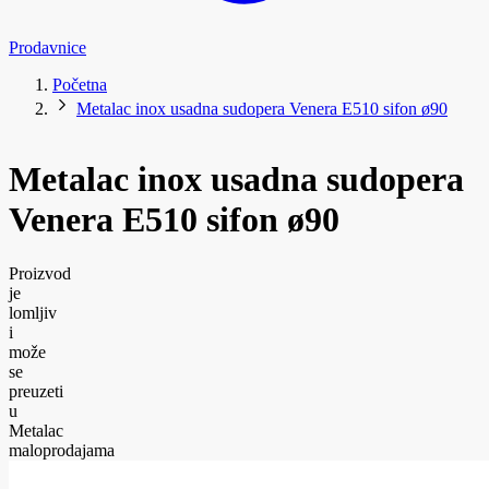
Prodavnice
Početna
Metalac inox usadna sudopera Venera E510 sifon ø90
Metalac inox usadna sudopera
Venera E510 sifon ø90
Proizvod
je
lomljiv
i
može
se
preuzeti
u
Metalac
maloprodajama