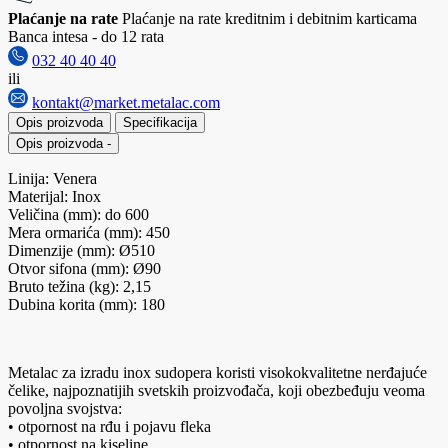
Plaćanje na rate
Plaćanje na rate kreditnim i debitnim karticama
Banca intesa - do 12 rata
032 40 40 40
ili
kontakt@market.metalac.com
Opis proizvoda
Specifikacija
Opis proizvoda
-
Linija: Venera
Materijal: Inox
Veličina (mm): do 600
Mera ormarića (mm): 450
Dimenzije (mm): Ø510
Otvor sifona (mm): Ø90
Bruto težina (kg): 2,15
Dubina korita (mm): 180
Metalac za izradu inox sudopera koristi visokokvalitetne nerđajuće
čelike, najpoznatijih svetskih proizvođača, koji obezbeđuju veoma
povoljna svojstva:
• otpornost na rđu i pojavu fleka
• otpornost na kiseline