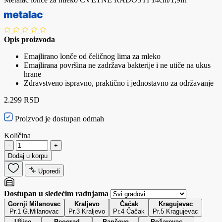
Opis proizvoda
Emajlirano lonče od čeličnog lima za mleko
Emajlirana površina ne zadržava bakterije i ne utiče na ukus
hrane
Zdravstveno ispravno, praktično i jednostavno za održavanje
2.299 RSD
Proizvod je dostupan odmah
Količina
-
+
Dodaj u korpu
Uporedi
Dostupan u sledećim radnjama
Gornji Milanovac
Kraljevo
Čačak
Kragujevac
Pr.1 G.Milanovac
Pr.3 Kraljevo
Pr.4 Čačak
Pr.5 Kragujevac
Užice
Beograd
Pančevo
Požarevac