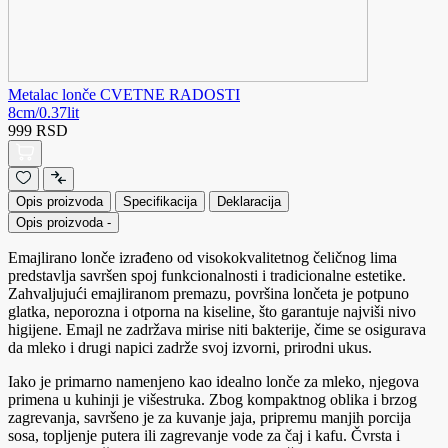
Metalac lonče CVETNE RADOSTI
8cm/0.37lit
999 RSD
Opis proizvoda
Specifikacija
Deklaracija
Opis proizvoda
-
Emajlirano lonče izrađeno od visokokvalitetnog čeličnog lima
predstavlja savršen spoj funkcionalnosti i tradicionalne estetike.
Zahvaljujući emajliranom premazu, površina lončeta je potpuno
glatka, neporozna i otporna na kiseline, što garantuje najviši nivo
higijene. Emajl ne zadržava mirise niti bakterije, čime se osigurava
da mleko i drugi napici zadrže svoj izvorni, prirodni ukus.
Iako je primarno namenjeno kao idealno lonče za mleko, njegova
primena u kuhinji je višestruka. Zbog kompaktnog oblika i brzog
zagrevanja, savršeno je za kuvanje jaja, pripremu manjih porcija
sosa, topljenje putera ili zagrevanje vode za čaj i kafu. Čvrsta i