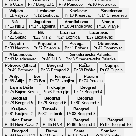
Pr.6 Užice
Pr.7 Beograd 1
Pr.9 Pančevo
Pr.10 Požarevac
Valjevo
Leskovac
Kruševac
Smederevo
Pr.11 Valjevo
Pr.12 Leskovac
Pr.13 Kruševac
Pr.14 Smederevo
Niš
Jagodina
Aranđelovac
Vranje
Pr.16 Niš 1
Pr.17 Jagodina
Pr.18 Arandelovac
Pr.20 Vranje
Šabac
Niš
Loznica
Lazarevac
Pr.21 Šabac
Pr.22 Niš 2
Pr.24 Loznica
Pr.27 Lazarevac
Negotin
Prijepolje
Požega
Obrenovac
Pr.33 Negotin
Pr.37 Prijepolje
Pr.41 Požega
Pr.42 Obrenovac
Mladenovac
Niš
Smederevska Palanka
Pr.43 Mladenovac
Pr.46 Niš 3
Pr.48 Smederevska Palanka
Petrovac (Mlava)
Beograd
Raška
Ćuprija
Pr.49 Petrovac
Pr.55 Beograd 2
Pr.58 Raška
Pr.63 Cuprija
Arilje
Bor
Ivanjica
Paraćin
Pr.68 Arilje
Pr.70 Bor
Pr.72 Ivanjica
Pr.73 Paracin
Bajina Bašta
Prokuplje
Beograd
Pr.75 Bajina Basta
Pr.76 Prokuplje
Pr.77 Beograd 4
Beograd
Beograd
Beograd
Pr.78 Beograd 5
Pr.79 Beograd 6
Pr.80 Beograd 7
Kraljevo
Trstenik
Beograd
Pr.81 Kraljevo 2
Pr.82 Trstenik
Pr.83 Beograd 8
Novi Pazar
Niš
Beograd
Beograd
Pr.84 Novi Pazar 2
Pr.85 Niš 4
Pr.86 Beograd 9
Pr.87 Beograd 10
Beograd
Ruma
Senta
Sombor
Pr.88 Beograd 11
Pr.100 Ruma
Pr.101 Senta
Pr.102 Sombor