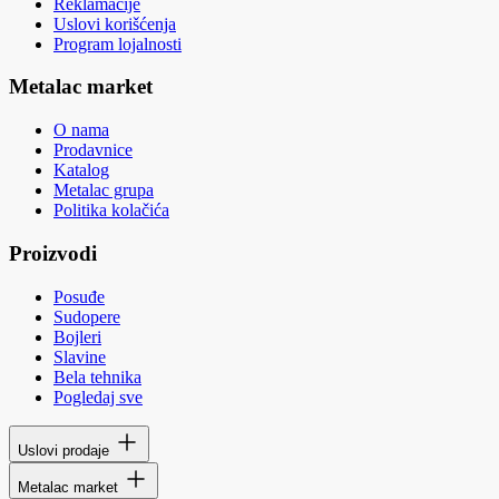
Reklamacije
Uslovi korišćenja
Program lojalnosti
Metalac market
O nama
Prodavnice
Katalog
Metalac grupa
Politika kolačića
Proizvodi
Posuđe
Sudopere
Bojleri
Slavine
Bela tehnika
Pogledaj sve
Uslovi prodaje
Metalac market