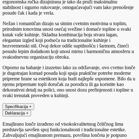
ergonomska ručka dizajnirana je tako da pruži maksimalnu
stabilnost i sigurno rukovanje, omogućavajući vam lako prenošenje
posude čak i kada je vrela.
Nežan i romantičan dizajn sa sitnim cvetnim motivima u toplim,
prirodnim tonovima unosi osećaj svežine i domaće topline u svaki
kutak vaše kuhinje. Skladna kombinacija boja stvara lagan,
elegantan izgled koji podseća na tradicionalne kuhinje i
bezvremenski stil. Ovaj dekor odiše suptilnošću i šarmom, čineći
posudu lepim dodatkom koji unosi mirnu i harmoničnu atmosferu u
svakodnevnu organizaciju obroka.
Otporno na habanje i izuzetno lako za održavanje, ovo cvetno lonče
je dugotrajan komad posuđa koji spaja praktične potrebe moderne
pripreme hrane sa estetikom koja budi najlepše uspomene. Bilo da u
njemu pripremate topli doručak za porodicu ili ga koristite kao
dekorativni detalj na polici, ono unosi dozu prefinjenosti i topline u
svaki trenutak proveden u kuhinji.
Specifikacija
+
Deklaracija
+
Emajlirano lonče izrađeno od visokokvalitetnog čeličnog lima
predstavlja savršen spoj funkcionalnosti i tradicionalne estetike.
Zahvaljujući emajliranom premazu, površina lončeta je potpuno