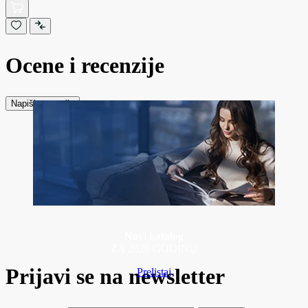
Ocene i recenzije
Napiši recenziju
Novi katalog
ZA 2026 GODINU
Prijavi se na newsletter
Prelistaj