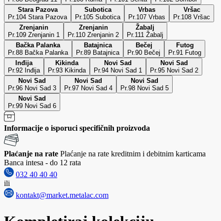
Stara Pazova
Subotica
Vrbas
Vršac
Pr.104 Stara Pazova
Pr.105 Subotica
Pr.107 Vrbas
Pr.108 Vršac
Zrenjanin
Zrenjanin
Žabalj
Pr.109 Zrenjanin 1
Pr.110 Zrenjanin 2
Pr.111 Žabalj
Bačka Palanka
Batajnica
Bečej
Futog
Pr.88 Bačka Palanka
Pr.89 Batajnica
Pr.90 Bečej
Pr.91 Futog
Inđija
Kikinda
Novi Sad
Novi Sad
Pr.92 Inđija
Pr.93 Kikinda
Pr.94 Novi Sad 1
Pr.95 Novi Sad 2
Novi Sad
Novi Sad
Novi Sad
Pr.96 Novi Sad 3
Pr.97 Novi Sad 4
Pr.98 Novi Sad 5
Novi Sad
Pr.99 Novi Sad 6
Informacije o isporuci specifičnih proizvoda
Plaćanje na rate
Plaćanje na rate kreditnim i debitnim karticama
Banca intesa - do 12 rata
032 40 40 40
ili
kontakt@market.metalac.com