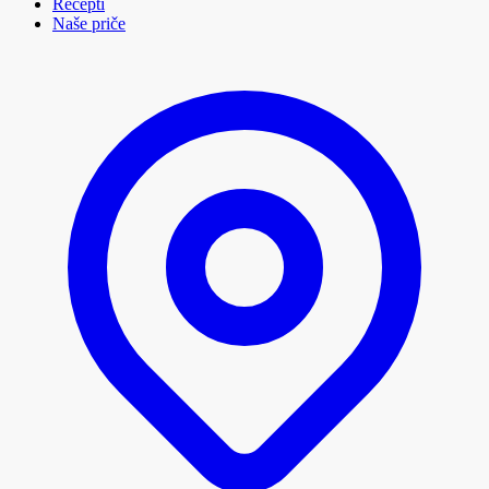
Recepti
Naše priče