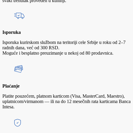
svaki trenutak proveden u kuhinji.
Isporuka
Isporuka kurirskom službom na teritoriji cele Srbije u roku od 2–7
radnih dana, već od 300 RSD.
Moguće i besplatno preuzimanje u nekoj od 80 prodavnica.
Plaćanje
Platite pouzećem, platnom karticom (Visa, MasterCard, Maestro),
uplatnicom/virmanom — ili na do 12 mesečnih rata karticama Banca
Intesa.