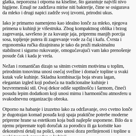
glatka, neporozna i otporna na kiseline, što garantuje najviši nivo
higijene. Emajl ne zadržava mirise niti bakterije, čime se osigurava
da mleko i drugi napici zadrže svoj izvorni, prirodni ukus.
Iako je primarno namenjeno kao idealno lonče za mleko, njegova
primena u kuhinji je višestruka. Zbog kompaktnog oblika i brzog
zagrevanja, savršeno je za kuvanje jaja, pripremu manjih porcija
sosa, topljenje putera ili zagrevanje vode za čaj i kafu. Čvrsta i
ergonomska ručka dizajnirana je tako da pruži maksimalnu
stabilnost i sigurno rukovanje, omogućavajući vam lako prenošenje
posude čak i kada je vrela.
Nežan i romantičan dizajn sa sitnim cvetnim motivima u toplim,
prirodnim tonovima unosi osećaj svežine i domaće topline u svaki
kutak vaše kuhinje. Skladna kombinacija boja stvara lagan,
elegantan izgled koji podseća na tradicionalne kuhinje i
bezvremenski stil. Ovaj dekor odiše suptilnošću i šarmom, čineći
posudu lepim dodatkom koji unosi mirnu i harmoničnu atmosferu u
svakodnevnu organizaciju obroka.
Otporno na habanje i izuzetno lako za održavanje, ovo cvetno lonče
je dugotrajan komad posuđa koji spaja praktične potrebe moderne
pripreme hrane sa estetikom koja budi najlepše uspomene. Bilo da u
njemu pripremate topli doručak za porodicu ili ga koristite kao
dekorativni detalj na polici, ono unosi dozu prefinjenosti i topline u