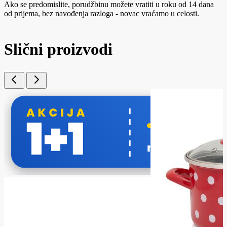
Ako se predomislite, porudžbinu možete vratiti u roku od 14 dana
od prijema, bez navođenja razloga - novac vraćamo u celosti.
Slični proizvodi