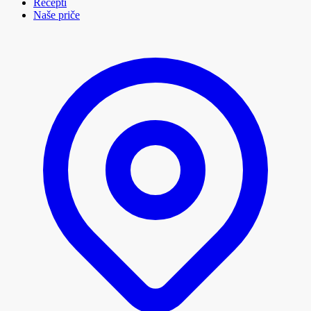
Recepti
Naše priče