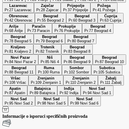
Lazarevac
Zaječar
Prijepolje
Požega
Pr.27 Lazarevac
Pr.28 Zajecar
Pr.37 Prijepolje
Pr.41 Požega
Obrenovac
Beograd
Beograd
Ćuprija
Pr.42 Obrenovac
Pr.55 Beograd 2
Pr.60 Beograd 3
Pr.63 Cuprija
Arilje
Paraćin
Prokuplje
Beograd
Pr.68 Arilje
Pr.73 Paracin
Pr.76 Prokuplje
Pr.77 Beograd 4
Beograd
Beograd
Beograd
Pr.78 Beograd 5
Pr.79 Beograd 6
Pr.80 Beograd 7
Kraljevo
Trstenik
Beograd
Pr.81 Kraljevo 2
Pr.82 Trstenik
Pr.83 Beograd 8
Novi Pazar
Niš
Beograd
Beograd
Pr.84 Novi Pazar 2
Pr.85 Niš 4
Pr.86 Beograd 9
Pr.87 Beograd 10
Beograd
Ruma
Sombor
Subotica
Pr.88 Beograd 11
Pr.100 Ruma
Pr.102 Sombor
Pr.105 Subotica
Vršac
Zrenjanin
Zrenjanin
Žabalj
Pr.108 Vršac
Pr.109 Zrenjanin 1
Pr.110 Zrenjanin 2
Pr.111 Žabalj
Apatin
Batajnica
Inđija
Novi Sad
Pr.87 Apatin
Pr.89 Batajnica
Pr.92 Inđija
Pr.94 Novi Sad 1
Novi Sad
Novi Sad
Novi Sad
Pr.95 Novi Sad 2
Pr.98 Novi Sad 5
Pr.99 Novi Sad 6
Informacije o isporuci specifičnih proizvoda