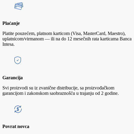
Plaćanje
Platite pouzećem, platnom karticom (Visa, MasterCard, Maestro),
uplatnicom/virmanom — ili na do 12 mesečnih rata karticama Banca
Intesa.
Garancija
Svi proizvodi su iz zvanične distribucije, sa proizvođačkom
garancijom i zakonskom saobraznošću u trajanju od 2 godine.
Povrat novca