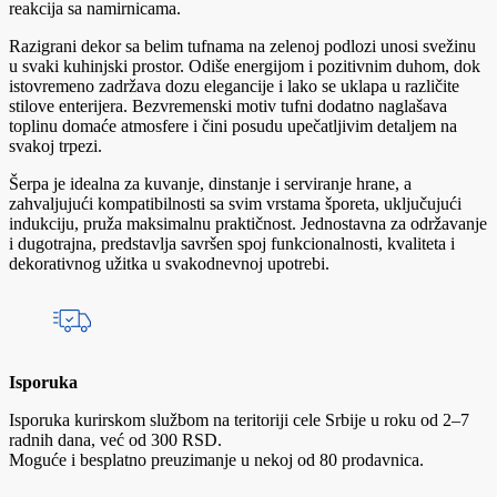
reakcija sa namirnicama.
Razigrani dekor sa belim tufnama na zelenoj podlozi unosi svežinu
u svaki kuhinjski prostor. Odiše energijom i pozitivnim duhom, dok
istovremeno zadržava dozu elegancije i lako se uklapa u različite
stilove enterijera. Bezvremenski motiv tufni dodatno naglašava
toplinu domaće atmosfere i čini posudu upečatljivim detaljem na
svakoj trpezi.
Šerpa je idealna za kuvanje, dinstanje i serviranje hrane, a
zahvaljujući kompatibilnosti sa svim vrstama šporeta, uključujući
indukciju, pruža maksimalnu praktičnost. Jednostavna za održavanje
i dugotrajna, predstavlja savršen spoj funkcionalnosti, kvaliteta i
dekorativnog užitka u svakodnevnoj upotrebi.
Isporuka
Isporuka kurirskom službom na teritoriji cele Srbije u roku od 2–7
radnih dana, već od 300 RSD.
Moguće i besplatno preuzimanje u nekoj od 80 prodavnica.