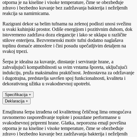
otporna je na kiseline i visoke temperature, čime se obezbeđuje
zdravo i bezbedno kuvanje bez zadržavanja bakterija i neželjenih
reakcija sa namirnicama.
Razigrani dekor sa belim tufnama na zelenoj podlozi unosi svežinu
u svaki kuhinjski prostor. Odiše energijom i pozitivnim duhom, dok
istovremeno zadržava dozu elegancije i lako se uklapa u različite
stilove enterijera. Bezvremenski motiv tufni dodatno naglašava
toplinu domaće atmosfere i čini posudu upečatljivim detaljem na
svakoj trpezi.
Šerpa je idealna za kuvanje, dinstanje i serviranje hrane, a
zahvaljujući kompatibilnosti sa svim vrstama šporeta, uključujući
indukciju, pruža maksimalnu praktičnost. Jednostavna za održavanje
i dugotrajna, predstavlja savršen spoj funkcionalnosti, kvaliteta i
dekorativnog užitka u svakodnevnoj upotrebi.
Specifikacija
+
Deklaracija
+
Emajlirana šerpa izrađena od kvalitetnog čeličnog lima omogućava
ravnomerno raspoređivanje toplote i pouzdane performanse u
svakodnevnoj pripremi hrane. Glatka, neporozna emajl površina
otporna je na kiseline i visoke temperature, čime se obezbeđuje
zdravo i bezbedno kuvanje bez zadržavanja bakterija i neželjenih