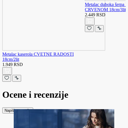
Metalac duboka šerp
CRVENOM 18cm/3lit
2.449 RSD
Metalac kaserola CVETNE RADOSTI
18cm/2lit
1.949 RSD
Ocene i recenzije
Napiši recenziju