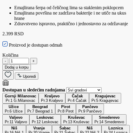
Emajlirana šerpa od čeličnog lima sa staklenim poklopcem
Emajlirana površina ne zadržava bakterije i ne utiče na ukus
hrane
Zdravstveno ispravno, praktično i jednostavno za održavanje
2.399 RSD
Proizvod je dostupan odmah
Količina
-
+
Dodaj u korpu
Uporedi
Dostupan u sledećim radnjama
Gornji Milanovac
Kraljevo
Čačak
Kragujevac
Pr.1 G.Milanovac
Pr.3 Kraljevo
Pr.4 Čačak
Pr.5 Kragujevac
Užice
Beograd
Pirot
Pančevo
Pr.6 Užice
Pr.7 Beograd 1
Pr.8 Pirot
Pr.9 Pančevo
Valjevo
Leskovac
Kruševac
Smederevo
Pr.11 Valjevo
Pr.12 Leskovac
Pr.13 Kruševac
Pr.14 Smederevo
Niš
Vranje
Šabac
Niš
Loznica
Pr.16 Niš 1
Pr.20 Vranje
Pr.21 Šabac
Pr.22 Niš 2
Pr.24 Loznica