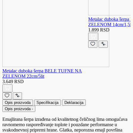
Metalac duboka šerp
ZELENOM 14cm/1,5li
1.899 RSD
Metalac duboka šerpa BELE TUFNE NA
ZELENOM 22cm/5lit
3.649 RSD
Opis proizvoda
Specifikacija
Deklaracija
Opis proizvoda
-
Emajlirana šerpa izrađena od kvalitetnog čeličnog lima omogućava
ravnomerno raspoređivanje toplote i pouzdane performanse u
svakodnevnoj pripremi hrane. Glatka, neporozna emajl površina