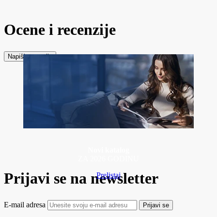
Ocene i recenzije
Napiši recenziju
Novi katalog
ZA 2026 GODINU
Prijavi se na newsletter
Prelistaj
E-mail adresa
Prijavi se