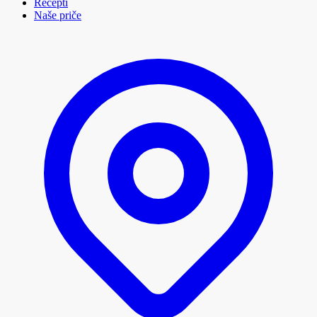
Recepti
Naše priče