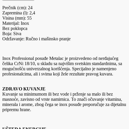
Prečnik (cm): 24
Zapremina (l): 2,4
Visina (mm): 55
Materijal: Inox
Bez poklopca
Boja: Siva
Održavanje: Ručno i mašinsko pranje
Inox Professional posuđe Metalac je proizvedeno od nerđajućeg
čelika CrNi 18/10, u skladu sa najvišim svetskim standardnima, sa
mogućnošću univerzalnog korišćenja. Specijalno je namenjeno
profesionalcima, ali i svima koji žele rezultate pravog kuvara.
ZDRAVO KUVANJE
Kuvanje sa minimumom ili bez vode i prženje sa malo ili bez
masnoće, zavisno od vrste namirnica. To znači očuvanje vitamina,
minerala i arome, zbog čega se inox posuđe preporučuje za dijetalnu
pripremu hrane.