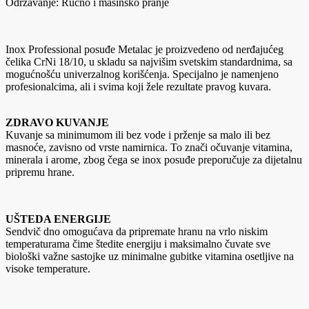
Održavanje: Ručno i mašinsko pranje
Inox Professional posuđe Metalac je proizvedeno od nerđajućeg
čelika CrNi 18/10, u skladu sa najvišim svetskim standardnima, sa
mogućnošću univerzalnog korišćenja. Specijalno je namenjeno
profesionalcima, ali i svima koji žele rezultate pravog kuvara.
ZDRAVO KUVANJE
Kuvanje sa minimumom ili bez vode i prženje sa malo ili bez
masnoće, zavisno od vrste namirnica. To znači očuvanje vitamina,
minerala i arome, zbog čega se inox posuđe preporučuje za dijetalnu
pripremu hrane.
UŠTEDA ENERGIJE
Sendvič dno omogućava da pripremate hranu na vrlo niskim
temperaturama čime štedite energiju i maksimalno čuvate sve
biološki važne sastojke uz minimalne gubitke vitamina osetljive na
visoke temperature.