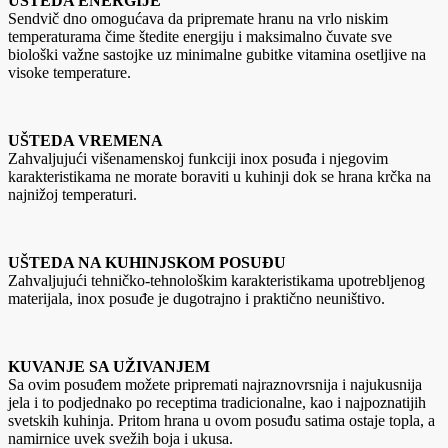
UŠTEDA ENERGIJE
Sendvič dno omogućava da pripremate hranu na vrlo niskim
temperaturama čime štedite energiju i maksimalno čuvate sve
biološki važne sastojke uz minimalne gubitke vitamina osetljive na
visoke temperature.
UŠTEDA VREMENA
Zahvaljujući višenamenskoj funkciji inox posuđa i njegovim
karakteristikama ne morate boraviti u kuhinji dok se hrana krčka na
najnižoj temperaturi.
UŠTEDA NA KUHINJSKOM POSUĐU
Zahvaljujući tehničko-tehnološkim karakteristikama upotrebljenog
materijala, inox posuđe je dugotrajno i praktično neuništivo.
KUVANJE SA UŽIVANJEM
Sa ovim posuđem možete pripremati najraznovrsnija i najukusnija
jela i to podjednako po receptima tradicionalne, kao i najpoznatijih
svetskih kuhinja. Pritom hrana u ovom posuđu satima ostaje topla, a
namirnice uvek svežih boja i ukusa.