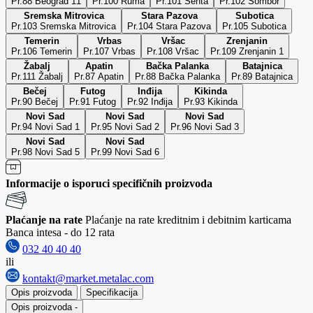
Pr.88 Beograd 11
Pr.100 Ruma
Pr.101 Senta
Pr.102 Sombor
Sremska Mitrovica
Stara Pazova
Subotica
Pr.103 Sremska Mitrovica
Pr.104 Stara Pazova
Pr.105 Subotica
Temerin
Vrbas
Vršac
Zrenjanin
Pr.106 Temerin
Pr.107 Vrbas
Pr.108 Vršac
Pr.109 Zrenjanin 1
Žabalj
Apatin
Bačka Palanka
Batajnica
Pr.111 Žabalj
Pr.87 Apatin
Pr.88 Bačka Palanka
Pr.89 Batajnica
Bečej
Futog
Inđija
Kikinda
Pr.90 Bečej
Pr.91 Futog
Pr.92 Inđija
Pr.93 Kikinda
Novi Sad
Novi Sad
Novi Sad
Pr.94 Novi Sad 1
Pr.95 Novi Sad 2
Pr.96 Novi Sad 3
Novi Sad
Novi Sad
Pr.98 Novi Sad 5
Pr.99 Novi Sad 6
Informacije o isporuci specifičnih proizvoda
Plaćanje na rate
Plaćanje na rate kreditnim i debitnim karticama
Banca intesa - do 12 rata
032 40 40 40
ili
kontakt@market.metalac.com
Opis proizvoda
Specifikacija
Opis proizvoda
-