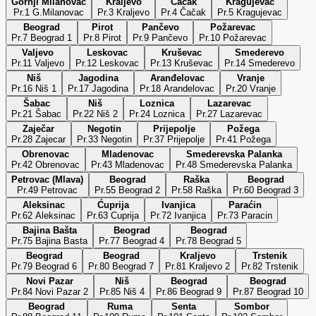
Gornji Milanovac
Kraljevo
Čačak
Kragujevac
Pr.1 G.Milanovac
Pr.3 Kraljevo
Pr.4 Čačak
Pr.5 Kragujevac
Beograd
Pirot
Pančevo
Požarevac
Pr.7 Beograd 1
Pr.8 Pirot
Pr.9 Pančevo
Pr.10 Požarevac
Valjevo
Leskovac
Kruševac
Smederevo
Pr.11 Valjevo
Pr.12 Leskovac
Pr.13 Kruševac
Pr.14 Smederevo
Niš
Jagodina
Aranđelovac
Vranje
Pr.16 Niš 1
Pr.17 Jagodina
Pr.18 Arandelovac
Pr.20 Vranje
Šabac
Niš
Loznica
Lazarevac
Pr.21 Šabac
Pr.22 Niš 2
Pr.24 Loznica
Pr.27 Lazarevac
Zaječar
Negotin
Prijepolje
Požega
Pr.28 Zajecar
Pr.33 Negotin
Pr.37 Prijepolje
Pr.41 Požega
Obrenovac
Mladenovac
Smederevska Palanka
Pr.42 Obrenovac
Pr.43 Mladenovac
Pr.48 Smederevska Palanka
Petrovac (Mlava)
Beograd
Raška
Beograd
Pr.49 Petrovac
Pr.55 Beograd 2
Pr.58 Raška
Pr.60 Beograd 3
Aleksinac
Ćuprija
Ivanjica
Paraćin
Pr.62 Aleksinac
Pr.63 Cuprija
Pr.72 Ivanjica
Pr.73 Paracin
Bajina Bašta
Beograd
Beograd
Pr.75 Bajina Basta
Pr.77 Beograd 4
Pr.78 Beograd 5
Beograd
Beograd
Kraljevo
Trstenik
Pr.79 Beograd 6
Pr.80 Beograd 7
Pr.81 Kraljevo 2
Pr.82 Trstenik
Novi Pazar
Niš
Beograd
Beograd
Pr.84 Novi Pazar 2
Pr.85 Niš 4
Pr.86 Beograd 9
Pr.87 Beograd 10
Beograd
Ruma
Senta
Sombor