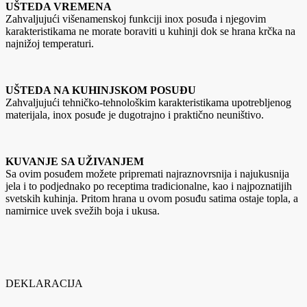
UŠTEDA VREMENA
Zahvaljujući višenamenskoj funkciji inox posuđa i njegovim
karakteristikama ne morate boraviti u kuhinji dok se hrana krčka na
najnižoj temperaturi.
UŠTEDA NA KUHINJSKOM POSUĐU
Zahvaljujući tehničko-tehnološkim karakteristikama upotrebljenog
materijala, inox posuđe je dugotrajno i praktično neuništivo.
KUVANJE SA UŽIVANJEM
Sa ovim posuđem možete pripremati najraznovrsnija i najukusnija
jela i to podjednako po receptima tradicionalne, kao i najpoznatijih
svetskih kuhinja. Pritom hrana u ovom posuđu satima ostaje topla, a
namirnice uvek svežih boja i ukusa.
DEKLARACIJA