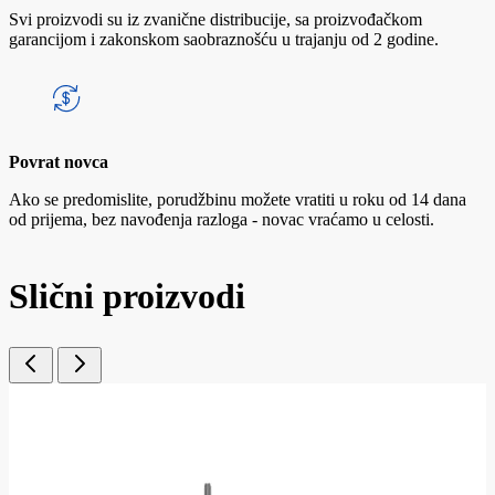
Svi proizvodi su iz zvanične distribucije, sa proizvođačkom
garancijom i zakonskom saobraznošću u trajanju od 2 godine.
Povrat novca
Ako se predomislite, porudžbinu možete vratiti u roku od 14 dana
od prijema, bez navođenja razloga - novac vraćamo u celosti.
Slični proizvodi