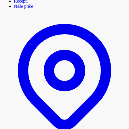
Recepti
Naše priče