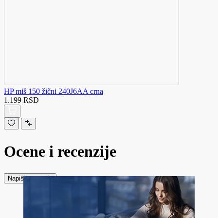
HP miš 150 žični 240J6AA crna
1.199 RSD
Ocene i recenzije
Napiši recenziju