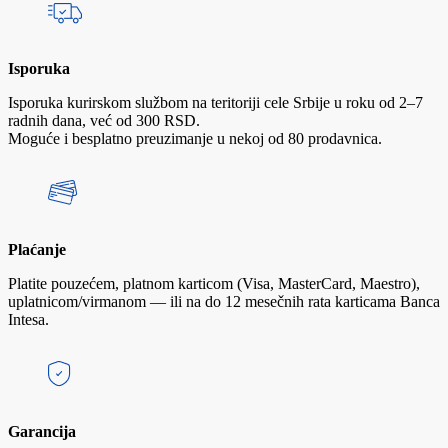
Isporuka
Isporuka kurirskom službom na teritoriji cele Srbije u roku od 2–7
radnih dana, već od 300 RSD.
Moguće i besplatno preuzimanje u nekoj od 80 prodavnica.
Plaćanje
Platite pouzećem, platnom karticom (Visa, MasterCard, Maestro),
uplatnicom/virmanom — ili na do 12 mesečnih rata karticama Banca
Intesa.
Garancija