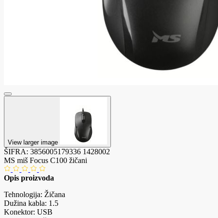
View larger image
ŠIFRA:
3856005179336
1428002
MS miš Focus C100 žičani
Opis proizvoda
Tehnologija: Žičana
Dužina kabla: 1.5
Konektor: USB