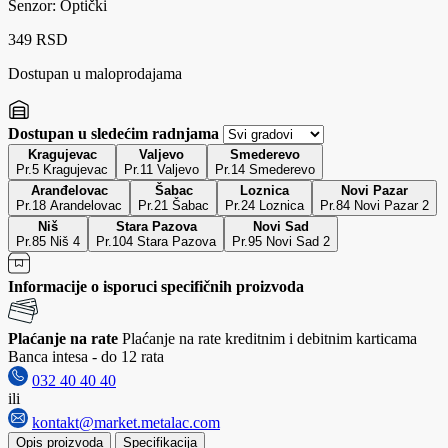
Senzor: Optički
349 RSD
Dostupan u maloprodajama
Dostupan u sledećim radnjama
Kragujevac
Valjevo
Smederevo
Pr.5 Kragujevac
Pr.11 Valjevo
Pr.14 Smederevo
Aranđelovac
Šabac
Loznica
Novi Pazar
Pr.18 Arandelovac
Pr.21 Šabac
Pr.24 Loznica
Pr.84 Novi Pazar 2
Niš
Stara Pazova
Novi Sad
Pr.85 Niš 4
Pr.104 Stara Pazova
Pr.95 Novi Sad 2
Informacije o isporuci specifičnih proizvoda
Plaćanje na rate
Plaćanje na rate kreditnim i debitnim karticama
Banca intesa - do 12 rata
032 40 40 40
ili
kontakt@market.metalac.com
Opis proizvoda
Specifikacija