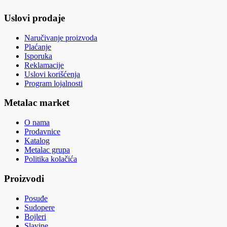
Uslovi prodaje
Naručivanje proizvoda
Plaćanje
Isporuka
Reklamacije
Uslovi korišćenja
Program lojalnosti
Metalac market
O nama
Prodavnice
Katalog
Metalac grupa
Politika kolačića
Proizvodi
Posuđe
Sudopere
Bojleri
Slavine