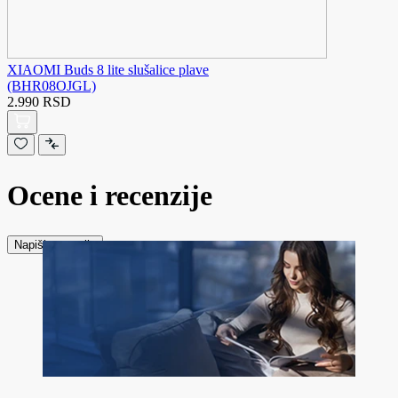
XIAOMI Buds 8 lite slušalice plave
(BHR08OJGL)
2.990 RSD
Ocene i recenzije
Napiši recenziju