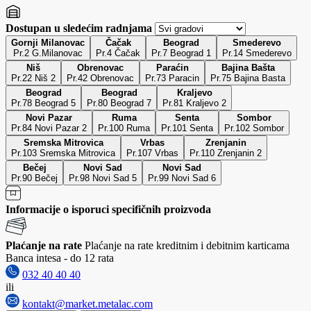
Dostupan u sledećim radnjama
Gornji Milanovac
Čačak
Beograd
Smederevo
Pr.2 G.Milanovac
Pr.4 Čačak
Pr.7 Beograd 1
Pr.14 Smederevo
Niš
Obrenovac
Paraćin
Bajina Bašta
Pr.22 Niš 2
Pr.42 Obrenovac
Pr.73 Paracin
Pr.75 Bajina Basta
Beograd
Beograd
Kraljevo
Pr.78 Beograd 5
Pr.80 Beograd 7
Pr.81 Kraljevo 2
Novi Pazar
Ruma
Senta
Sombor
Pr.84 Novi Pazar 2
Pr.100 Ruma
Pr.101 Senta
Pr.102 Sombor
Sremska Mitrovica
Vrbas
Zrenjanin
Pr.103 Sremska Mitrovica
Pr.107 Vrbas
Pr.110 Zrenjanin 2
Bečej
Novi Sad
Novi Sad
Pr.90 Bečej
Pr.98 Novi Sad 5
Pr.99 Novi Sad 6
Informacije o isporuci specifičnih proizvoda
Plaćanje na rate
Plaćanje na rate kreditnim i debitnim karticama
Banca intesa - do 12 rata
032 40 40 40
ili
kontakt@market.metalac.com