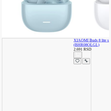
XIAOMI Buds 8 lite slu
(BHR08OLGL)
2.691 RSD