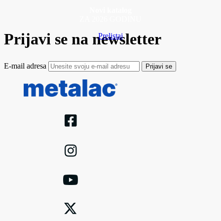
Novi katalog
ZA 2026 GODINU
Prijavi se na newsletter
Prelistaj
E-mail adresa
Prijavi se