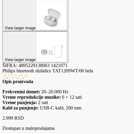
View larger image
View larger image
ŠIFRA:
4895229138063
1421071
Philips bluetooth slušalice TAT1209WT/00 bela
Opis proizvoda
Frekventni domet:
20–20.000 Hz
Vreme reprodukcije muzike:
6 + 12 sati
Vreme punjenja:
2 sati
Kabl za punjenje:
USB-C kabl, 200 mm
2.999 RSD
Dostupan u maloprodajama