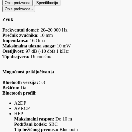
Opis proizvoda
Specifikacija
Opis proizvoda
-
Zvuk
Frekventni domet:
20–20.000 Hz
Prečnik zvučnika:
10 mm
Impendansa:
16 Oma
Maksimalna ulazna snaga:
10 mW
Osetljivost:
97 dB (-10 dbfs 1 kHz)
Tip drajvera:
Dinamično
Mogućnost priključivanja
Bluetooth verzija:
5.3
Bežično:
Da
Bluetooth profili:
A2DP
AVRCP
HFP
Maksimalni raspon:
Do 10 m
Podržani kodek:
SBC
Tip bežičnog prenosa:
Bluetooth