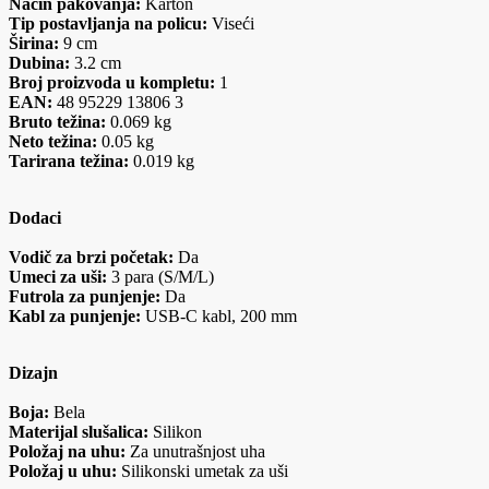
Način pakovanja:
Karton
Tip postavljanja na policu:
Viseći
Širina:
9 cm
Dubina:
3.2 cm
Broj proizvoda u kompletu:
1
EAN:
48 95229 13806 3
Bruto težina:
0.069 kg
Neto težina:
0.05 kg
Tarirana težina:
0.019 kg
Dodaci
Vodič za brzi početak:
Da
Umeci za uši:
3 para (S/M/L)
Futrola za punjenje:
Da
Kabl za punjenje:
USB-C kabl, 200 mm
Dizajn
Boja:
Bela
Materijal slušalica:
Silikon
Položaj na uhu:
Za unutrašnjost uha
Položaj u uhu:
Silikonski umetak za uši