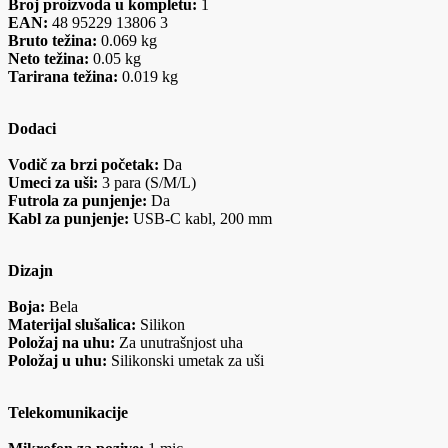
Broj proizvoda u kompletu:
1
EAN:
48 95229 13806 3
Bruto težina:
0.069 kg
Neto težina:
0.05 kg
Tarirana težina:
0.019 kg
Dodaci
Vodič za brzi početak:
Da
Umeci za uši:
3 para (S/M/L)
Futrola za punjenje:
Da
Kabl za punjenje:
USB-C kabl, 200 mm
Dizajn
Boja:
Bela
Materijal slušalica:
Silikon
Položaj na uhu:
Za unutrašnjost uha
Položaj u uhu:
Silikonski umetak za uši
Telekomunikacije