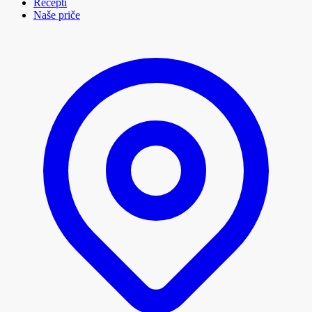
Recepti
Naše priče