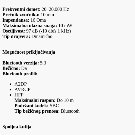
Frekventni domet:
20–20.000 Hz
Prečnik zvučnika:
10 mm
Impendansa:
16 Oma
Maksimalna ulazna snaga:
10 mW
Osetljivost:
97 dB (-10 dbfs 1 kHz)
Tip drajvera:
Dinamično
Mogućnost priključivanja
Bluetooth verzija:
5.3
Bežično:
Da
Bluetooth profili:
A2DP
AVRCP
HFP
Maksimalni raspon:
Do 10 m
Podržani kodek:
SBC
Tip bežičnog prenosa:
Bluetooth
Spoljna kutija