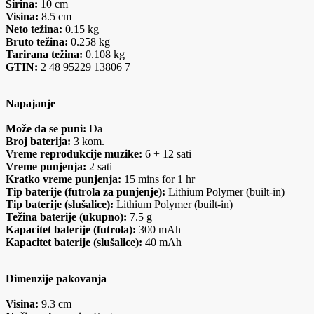
Širina:
10 cm
Visina:
8.5 cm
Neto težina:
0.15 kg
Bruto težina:
0.258 kg
Tarirana težina:
0.108 kg
GTIN:
2 48 95229 13806 7
Napajanje
Može da se puni:
Da
Broj baterija:
3 kom.
Vreme reprodukcije muzike:
6 + 12 sati
Vreme punjenja:
2 sati
Kratko vreme punjenja:
15 mins for 1 hr
Tip baterije (futrola za punjenje):
Lithium Polymer (built-in)
Tip baterije (slušalice):
Lithium Polymer (built-in)
Težina baterije (ukupno):
7.5 g
Kapacitet baterije (futrola):
300 mAh
Kapacitet baterije (slušalice):
40 mAh
Dimenzije pakovanja
Visina:
9.3 cm