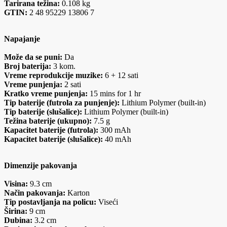
Tarirana težina:
0.108 kg
GTIN:
2 48 95229 13806 7
Napajanje
Može da se puni:
Da
Broj baterija:
3 kom.
Vreme reprodukcije muzike:
6 + 12 sati
Vreme punjenja:
2 sati
Kratko vreme punjenja:
15 mins for 1 hr
Tip baterije (futrola za punjenje):
Lithium Polymer (built-in)
Tip baterije (slušalice):
Lithium Polymer (built-in)
Težina baterije (ukupno):
7.5 g
Kapacitet baterije (futrola):
300 mAh
Kapacitet baterije (slušalice):
40 mAh
Dimenzije pakovanja
Visina:
9.3 cm
Način pakovanja:
Karton
Tip postavljanja na policu:
Viseći
Širina:
9 cm
Dubina:
3.2 cm