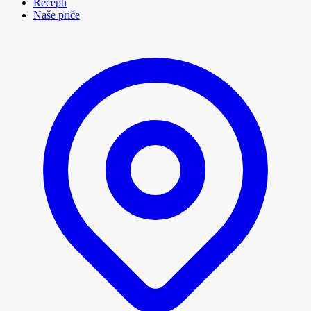
Recepti
Naše priče