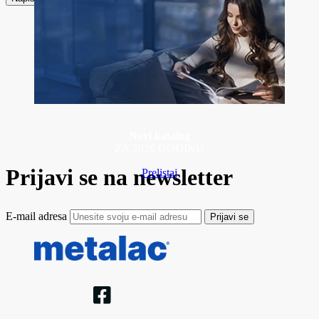
Novi katalog
ZA 2026 GODINU
Prijavi se na newsletter
Prelistaj
E-mail adresa
Prijavi se