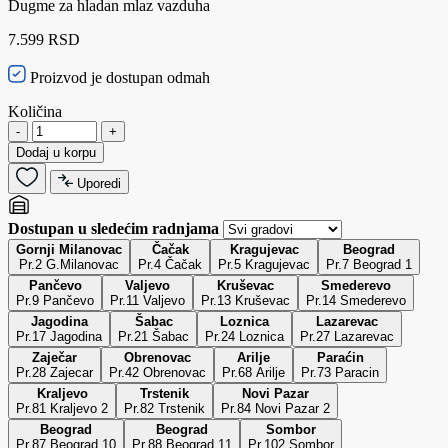
Dugme za hladan mlaz vazduha
7.599 RSD
Proizvod je dostupan odmah
Količina
-
+
Dodaj u korpu
Uporedi
Dostupan u sledećim radnjama
Gornji Milanovac
Čačak
Kragujevac
Beograd
Pr.2 G.Milanovac
Pr.4 Čačak
Pr.5 Kragujevac
Pr.7 Beograd 1
Pančevo
Valjevo
Kruševac
Smederevo
Pr.9 Pančevo
Pr.11 Valjevo
Pr.13 Kruševac
Pr.14 Smederevo
Jagodina
Šabac
Loznica
Lazarevac
Pr.17 Jagodina
Pr.21 Šabac
Pr.24 Loznica
Pr.27 Lazarevac
Zaječar
Obrenovac
Arilje
Paraćin
Pr.28 Zajecar
Pr.42 Obrenovac
Pr.68 Arilje
Pr.73 Paracin
Kraljevo
Trstenik
Novi Pazar
Pr.81 Kraljevo 2
Pr.82 Trstenik
Pr.84 Novi Pazar 2
Beograd
Beograd
Sombor
Pr.87 Beograd 10
Pr.88 Beograd 11
Pr.102 Sombor