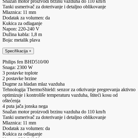
Snažan motor proizvodi brzinu vazduha do 110 km/h
Tanki usmerivač za doterivanje i detaljno oblikovanje
Mlaznica: 11 mm
Dodatak za volumen: da
Kukica za odlaganje
Napon: 220-240 V
Dužina kabla: 1,8 m
Boja: metalik plava
Specifikacija
+
Philips fen BHD510/00
Snaga: 2300 W
3 postavke toplote
2 postavke brzine
Dugme za hladan mlaz vazduha
Tehnologija ThermoShield: senzor za otkrivanje pregrevanja aktivno
optimizuje i kontroliše temperaturu vazduha, štiteći kosu od
oštećenja
4 puta jača jonska nega
Snažan motor proizvodi brzinu vazduha do 110 km/h
Tanki usmerivač za doterivanje i detaljno oblikovanje
Mlaznica: 11 mm
Dodatak za volumen: da
Kukica za odlaganje