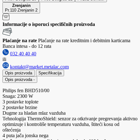
Zrenjanin
Pr.110 Zrenjanin 2
Informacije o isporuci specifičnih proizvoda
Plaćanje na rate
Plaćanje na rate kreditnim i debitnim karticama
Banca intesa - do 12 rata
032 40 40 40
ili
kontakt@market.metalac.com
Opis proizvoda
Specifikacija
Opis proizvoda
-
Philips fen BHD510/00
Snaga: 2300 W
3 postavke toplote
2 postavke brzine
Dugme za hladan mlaz vazduha
Tehnologija ThermoShield: senzor za otkrivanje pregrevanja aktivno
optimizuje i kontroliše temperaturu vazduha, štiteći kosu od
oštećenja
4 puta jača jonska nega