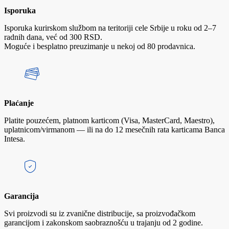
Isporuka
Isporuka kurirskom službom na teritoriji cele Srbije u roku od 2–7
radnih dana, već od 300 RSD.
Moguće i besplatno preuzimanje u nekoj od 80 prodavnica.
Plaćanje
Platite pouzećem, platnom karticom (Visa, MasterCard, Maestro),
uplatnicom/virmanom — ili na do 12 mesečnih rata karticama Banca
Intesa.
Garancija
Svi proizvodi su iz zvanične distribucije, sa proizvođačkom
garancijom i zakonskom saobraznošću u trajanju od 2 godine.