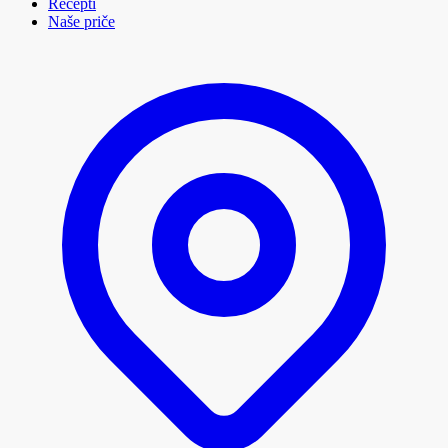
Recepti
Naše priče