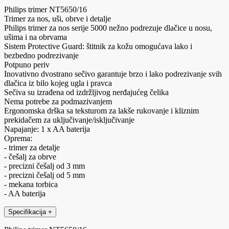
Philips trimer NT5650/16
Trimer za nos, uši, obrve i detalje
Philips trimer za nos serije 5000 nežno podrezuje dlačice u nosu,
ušima i na obrvama
Sistem Protective Guard: štitnik za kožu omogućava lako i
bezbedno podrezivanje
Potpuno periv
Inovativno dvostrano sečivo garantuje brzo i lako podrezivanje svih
dlačica iz bilo kojeg ugla i pravca
Sečiva su izrađena od izdržljivog nerđajućeg čelika
Nema potrebe za podmazivanjem
Ergonomska drška sa teksturom za lakše rukovanje i kliznim
prekidačem za uključivanje/isključivanje
Napajanje: 1 x AA baterija
Oprema:
- trimer za detalje
- češalj za obrve
- precizni češalj od 3 mm
- precizni češalj od 5 mm
- mekana torbica
- AA baterija
Specifikacija
+