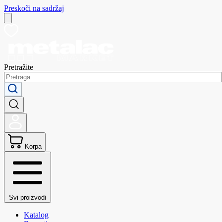
Preskoči na sadržaj
Pretražite
Korpa
Svi proizvodi
Katalog