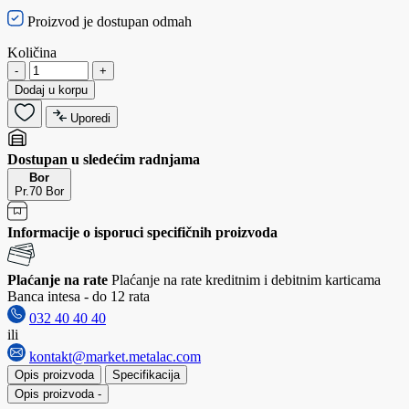
Proizvod je dostupan odmah
Količina
-
+
Dodaj u korpu
Uporedi
Dostupan u sledećim radnjama
Bor
Pr.70 Bor
Informacije o isporuci specifičnih proizvoda
Plaćanje na rate
Plaćanje na rate kreditnim i debitnim karticama
Banca intesa - do 12 rata
032 40 40 40
ili
kontakt@market.metalac.com
Opis proizvoda
Specifikacija
Opis proizvoda
-