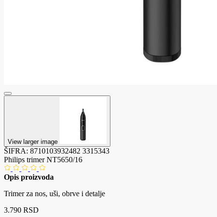
View larger image
ŠIFRA:
8710103932482
3315343
Philips trimer NT5650/16
Opis proizvoda
Trimer za nos, uši, obrve i detalje
3.790 RSD