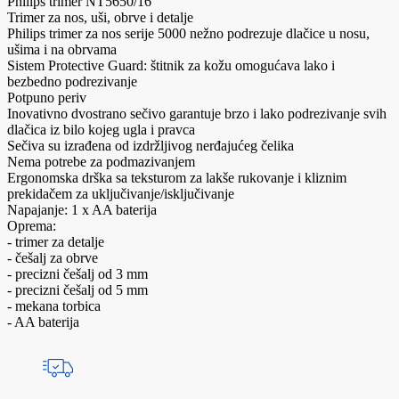
Philips trimer NT5650/16
Trimer za nos, uši, obrve i detalje
Philips trimer za nos serije 5000 nežno podrezuje dlačice u nosu,
ušima i na obrvama
Sistem Protective Guard: štitnik za kožu omogućava lako i
bezbedno podrezivanje
Potpuno periv
Inovativno dvostrano sečivo garantuje brzo i lako podrezivanje svih
dlačica iz bilo kojeg ugla i pravca
Sečiva su izrađena od izdržljivog nerđajućeg čelika
Nema potrebe za podmazivanjem
Ergonomska drška sa teksturom za lakše rukovanje i kliznim
prekidačem za uključivanje/isključivanje
Napajanje: 1 x AA baterija
Oprema:
- trimer za detalje
- češalj za obrve
- precizni češalj od 3 mm
- precizni češalj od 5 mm
- mekana torbica
- AA baterija