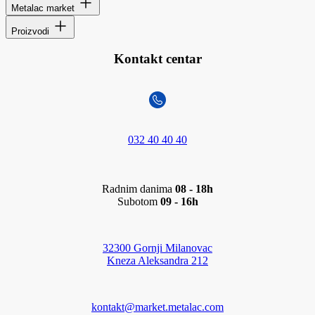
Metalac market
Proizvodi
Kontakt centar
032 40 40 40
Radnim danima
08 - 18h
Subotom
09 - 16h
32300 Gornji Milanovac
Kneza Aleksandra 212
kontakt@market.metalac.com