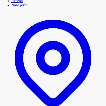
Recepti
Naše priče