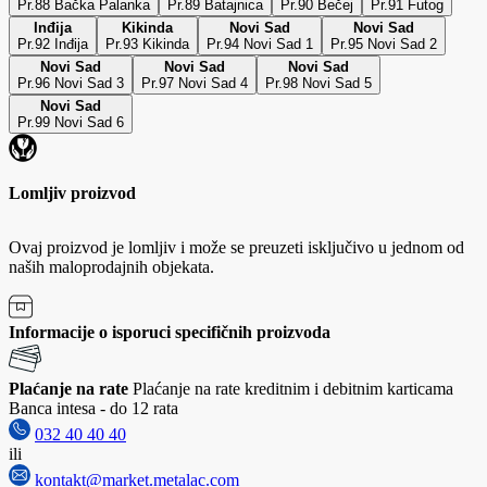
Pr.88 Bačka Palanka
Pr.89 Batajnica
Pr.90 Bečej
Pr.91 Futog
Inđija
Kikinda
Novi Sad
Novi Sad
Pr.92 Inđija
Pr.93 Kikinda
Pr.94 Novi Sad 1
Pr.95 Novi Sad 2
Novi Sad
Novi Sad
Novi Sad
Pr.96 Novi Sad 3
Pr.97 Novi Sad 4
Pr.98 Novi Sad 5
Novi Sad
Pr.99 Novi Sad 6
Lomljiv proizvod
Ovaj proizvod je lomljiv i može se preuzeti isključivo u jednom od
naših maloprodajnih objekata.
Informacije o isporuci specifičnih proizvoda
Plaćanje na rate
Plaćanje na rate kreditnim i debitnim karticama
Banca intesa - do 12 rata
032 40 40 40
ili
kontakt@market.metalac.com