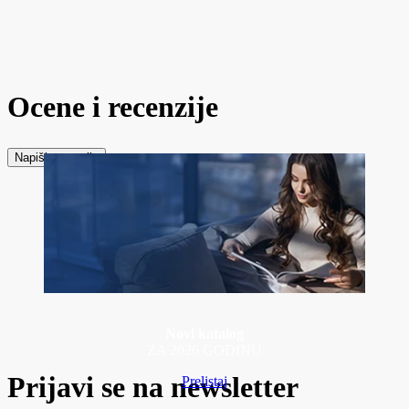
Ocene i recenzije
Napiši recenziju
Novi katalog
ZA 2026 GODINU
Prijavi se na newsletter
Prelistaj