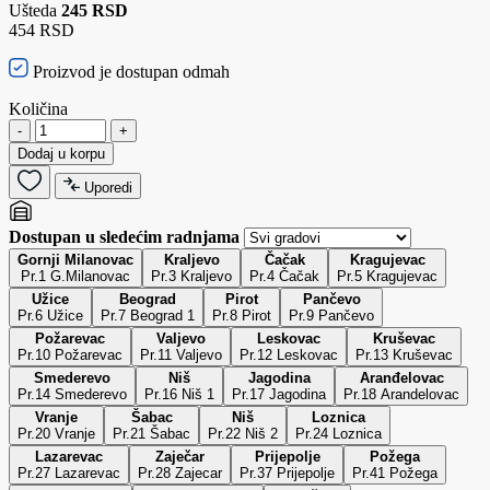
Ušteda
245 RSD
454 RSD
Proizvod je dostupan odmah
Količina
-
+
Dodaj u korpu
Uporedi
Dostupan u sledećim radnjama
Gornji Milanovac
Kraljevo
Čačak
Kragujevac
Pr.1 G.Milanovac
Pr.3 Kraljevo
Pr.4 Čačak
Pr.5 Kragujevac
Užice
Beograd
Pirot
Pančevo
Pr.6 Užice
Pr.7 Beograd 1
Pr.8 Pirot
Pr.9 Pančevo
Požarevac
Valjevo
Leskovac
Kruševac
Pr.10 Požarevac
Pr.11 Valjevo
Pr.12 Leskovac
Pr.13 Kruševac
Smederevo
Niš
Jagodina
Aranđelovac
Pr.14 Smederevo
Pr.16 Niš 1
Pr.17 Jagodina
Pr.18 Arandelovac
Vranje
Šabac
Niš
Loznica
Pr.20 Vranje
Pr.21 Šabac
Pr.22 Niš 2
Pr.24 Loznica
Lazarevac
Zaječar
Prijepolje
Požega
Pr.27 Lazarevac
Pr.28 Zajecar
Pr.37 Prijepolje
Pr.41 Požega