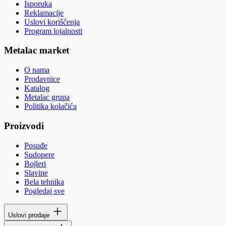
Isporuka
Reklamacije
Uslovi korišćenja
Program lojalnosti
Metalac market
O nama
Prodavnice
Katalog
Metalac grupa
Politika kolačića
Proizvodi
Posuđe
Sudopere
Bojleri
Slavine
Bela tehnika
Pogledaj sve
Uslovi prodaje