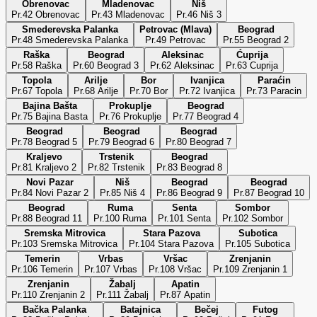
Obrenovac
Mladenovac
Niš
Pr.42 Obrenovac
Pr.43 Mladenovac
Pr.46 Niš 3
Smederevska Palanka
Petrovac (Mlava)
Beograd
Pr.48 Smederevska Palanka
Pr.49 Petrovac
Pr.55 Beograd 2
Raška
Beograd
Aleksinac
Ćuprija
Pr.58 Raška
Pr.60 Beograd 3
Pr.62 Aleksinac
Pr.63 Cuprija
Topola
Arilje
Bor
Ivanjica
Paraćin
Pr.67 Topola
Pr.68 Arilje
Pr.70 Bor
Pr.72 Ivanjica
Pr.73 Paracin
Bajina Bašta
Prokuplje
Beograd
Pr.75 Bajina Basta
Pr.76 Prokuplje
Pr.77 Beograd 4
Beograd
Beograd
Beograd
Pr.78 Beograd 5
Pr.79 Beograd 6
Pr.80 Beograd 7
Kraljevo
Trstenik
Beograd
Pr.81 Kraljevo 2
Pr.82 Trstenik
Pr.83 Beograd 8
Novi Pazar
Niš
Beograd
Beograd
Pr.84 Novi Pazar 2
Pr.85 Niš 4
Pr.86 Beograd 9
Pr.87 Beograd 10
Beograd
Ruma
Senta
Sombor
Pr.88 Beograd 11
Pr.100 Ruma
Pr.101 Senta
Pr.102 Sombor
Sremska Mitrovica
Stara Pazova
Subotica
Pr.103 Sremska Mitrovica
Pr.104 Stara Pazova
Pr.105 Subotica
Temerin
Vrbas
Vršac
Zrenjanin
Pr.106 Temerin
Pr.107 Vrbas
Pr.108 Vršac
Pr.109 Zrenjanin 1
Zrenjanin
Žabalj
Apatin
Pr.110 Zrenjanin 2
Pr.111 Žabalj
Pr.87 Apatin
Bačka Palanka
Batajnica
Bečej
Futog