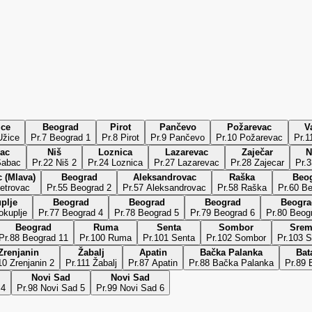
ice
Beograd
Pirot
Pančevo
Požarevac
V
r.6 Užice
Pr.7 Beograd 1
Pr.8 Pirot
Pr.9 Pančevo
Pr.10 Požarevac
Pr.1
ac
Niš
Loznica
Lazarevac
Zaječar
N
Šabac
Pr.22 Niš 2
Pr.24 Loznica
Pr.27 Lazarevac
Pr.28 Zajecar
Pr.3
 (Mlava)
Beograd
Aleksandrovac
Raška
Beo
etrovac
Pr.55 Beograd 2
Pr.57 Aleksandrovac
Pr.58 Raška
Pr.60 B
plje
Beograd
Beograd
Beograd
Beogra
okuplje
Pr.77 Beograd 4
Pr.78 Beograd 5
Pr.79 Beograd 6
Pr.80 Beog
Beograd
Ruma
Senta
Sombor
Srem
Pr.88 Beograd 11
Pr.100 Ruma
Pr.101 Senta
Pr.102 Sombor
Pr.103 S
Zrenjanin
Žabalj
Apatin
Bačka Palanka
Bat
10 Zrenjanin 2
Pr.111 Žabalj
Pr.87 Apatin
Pr.88 Bačka Palanka
Pr.89 
Novi Sad
Novi Sad
 4
Pr.98 Novi Sad 5
Pr.99 Novi Sad 6