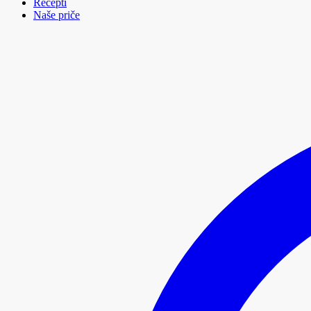
Recepti
Naše priče