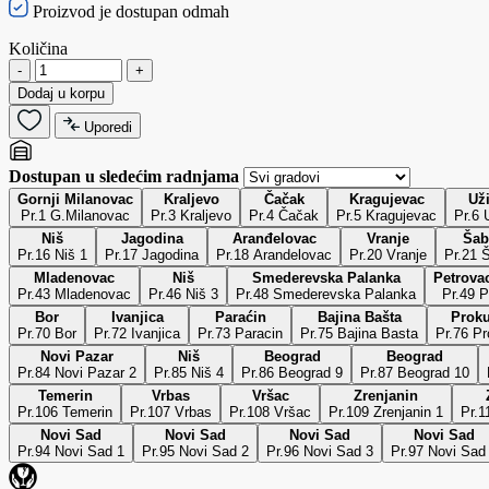
Proizvod je dostupan odmah
Količina
-
+
Dodaj u korpu
Uporedi
Dostupan u sledećim radnjama
Gornji Milanovac
Kraljevo
Čačak
Kragujevac
Už
Pr.1 G.Milanovac
Pr.3 Kraljevo
Pr.4 Čačak
Pr.5 Kragujevac
P
Niš
Jagodina
Aranđelovac
Vranje
Šab
Pr.16 Niš 1
Pr.17 Jagodina
Pr.18 Arandelovac
Pr.20 Vranje
Pr.21 
Mladenovac
Niš
Smederevska Palanka
Petrovac
Pr.43 Mladenovac
Pr.46 Niš 3
Pr.48 Smederevska Palanka
Pr.49 P
Bor
Ivanjica
Paraćin
Bajina Bašta
Proku
Pr.70 Bor
Pr.72 Ivanjica
Pr.73 Paracin
Pr.75 Bajina Basta
Pr.76 Pr
Novi Pazar
Niš
Beograd
Beograd
Pr.84 Novi Pazar 2
Pr.85 Niš 4
Pr.86 Beograd 9
Pr.87 Beograd 10
Temerin
Vrbas
Vršac
Zrenjanin
Pr.106 Temerin
Pr.107 Vrbas
Pr.108 Vršac
Pr.109 Zrenjanin 1
Pr.1
Novi Sad
Novi Sad
Novi Sad
Novi Sad
Pr.94 Novi Sad 1
Pr.95 Novi Sad 2
Pr.96 Novi Sad 3
Pr.97 Novi Sad