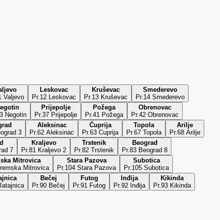
aljevo
Leskovac
Kruševac
Smederevo
1 Valjevo
Pr.12 Leskovac
Pr.13 Kruševac
Pr.14 Smederevo
egotin
Prijepolje
Požega
Obrenovac
3 Negotin
Pr.37 Prijepolje
Pr.41 Požega
Pr.42 Obrenovac
grad
Aleksinac
Ćuprija
Topola
Arilje
eograd 3
Pr.62 Aleksinac
Pr.63 Cuprija
Pr.67 Topola
Pr.68 Arilje
d
Kraljevo
Trstenik
Beograd
rad 7
Pr.81 Kraljevo 2
Pr.82 Trstenik
Pr.83 Beograd 8
ska Mitrovica
Stara Pazova
Subotica
remska Mitrovica
Pr.104 Stara Pazova
Pr.105 Subotica
ajnica
Bečej
Futog
Inđija
Kikinda
Batajnica
Pr.90 Bečej
Pr.91 Futog
Pr.92 Inđija
Pr.93 Kikinda