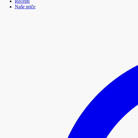
Recepti
Naše priče