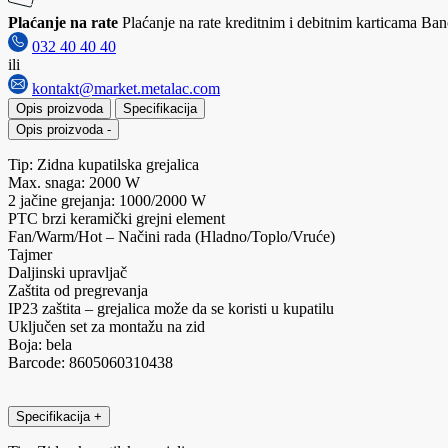
Plaćanje na rate
Plaćanje na rate kreditnim i debitnim karticama Banc
032 40 40 40
ili
kontakt@market.metalac.com
Opis proizvoda
Specifikacija
Opis proizvoda
-
Tip: Zidna kupatilska grejalica
Max. snaga: 2000 W
2 jačine grejanja: 1000/2000 W
PTC brzi keramički grejni element
Fan/Warm/Hot – Načini rada (Hladno/Toplo/Vruće)
Tajmer
Daljinski upravljač
Zaštita od pregrevanja
IP23 zaštita – grejalica može da se koristi u kupatilu
Uključen set za montažu na zid
Boja: bela
Barcode: 8605060310438
Specifikacija
+