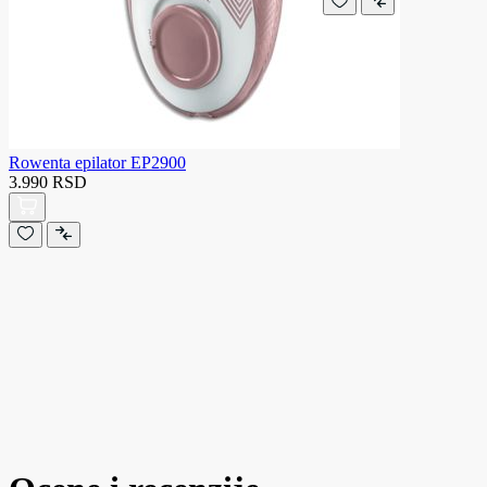
Rowenta epilator EP2900
3.990 RSD