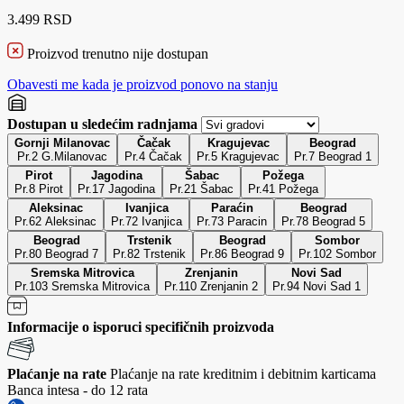
3.499 RSD
Proizvod trenutno nije dostupan
Obavesti me kada je proizvod ponovo na stanju
Dostupan u sledećim radnjama
Gornji Milanovac
Čačak
Kragujevac
Beograd
Pr.2 G.Milanovac
Pr.4 Čačak
Pr.5 Kragujevac
Pr.7 Beograd 1
Pirot
Jagodina
Šabac
Požega
Pr.8 Pirot
Pr.17 Jagodina
Pr.21 Šabac
Pr.41 Požega
Aleksinac
Ivanjica
Paraćin
Beograd
Pr.62 Aleksinac
Pr.72 Ivanjica
Pr.73 Paracin
Pr.78 Beograd 5
Beograd
Trstenik
Beograd
Sombor
Pr.80 Beograd 7
Pr.82 Trstenik
Pr.86 Beograd 9
Pr.102 Sombor
Sremska Mitrovica
Zrenjanin
Novi Sad
Pr.103 Sremska Mitrovica
Pr.110 Zrenjanin 2
Pr.94 Novi Sad 1
Informacije o isporuci specifičnih proizvoda
Plaćanje na rate
Plaćanje na rate kreditnim i debitnim karticama
Banca intesa - do 12 rata