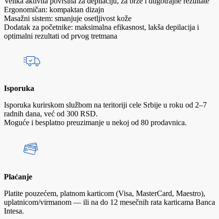
Velika aktivna površina za depilaciju, za brze i dugotrajne rezultate
Ergonomičan: kompaktan dizajn
Masažni sistem: smanjuje osetljivost kože
Dodatak za početnike: maksimalna efikasnost, lakša depilacija i
optimalni rezultati od prvog tretmana
Isporuka
Isporuka kurirskom službom na teritoriji cele Srbije u roku od 2–7
radnih dana, već od 300 RSD.
Moguće i besplatno preuzimanje u nekoj od 80 prodavnica.
Plaćanje
Platite pouzećem, platnom karticom (Visa, MasterCard, Maestro),
uplatnicom/virmanom — ili na do 12 mesečnih rata karticama Banca
Intesa.