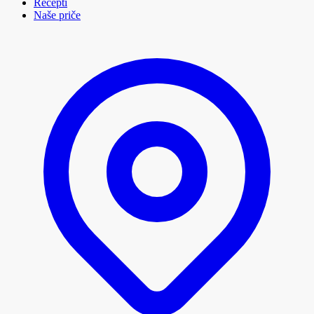
Recepti
Naše priče