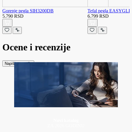
Gorenje pegla SIH3200DB
Tefal pegla EASYGLI
5.790 RSD
6.799 RSD
Ocene i recenzije
Napiši recenziju
Novi katalog
ZA 2026 GODINU