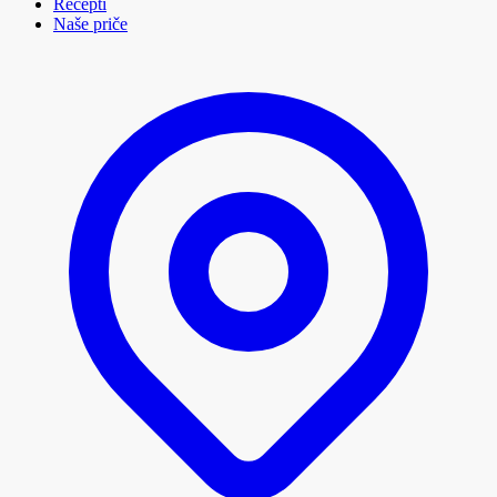
Recepti
Naše priče