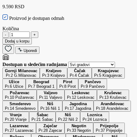
9.590 RSD
Proizvod je dostupan odmah
Količina
-
+
Dodaj u korpu
Uporedi
Dostupan u sledećim radnjama
Gornji Milanovac
Kraljevo
Čačak
Kragujevac
Pr.2 G.Milanovac
Pr.3 Kraljevo
Pr.4 Čačak
Pr.5 Kragujevac
Užice
Beograd
Pirot
Pančevo
Pr.6 Užice
Pr.7 Beograd 1
Pr.8 Pirot
Pr.9 Pančevo
Požarevac
Valjevo
Leskovac
Kruševac
Pr.10 Požarevac
Pr.11 Valjevo
Pr.12 Leskovac
Pr.13 Kruševac
Smederevo
Niš
Jagodina
Aranđelovac
Pr.14 Smederevo
Pr.16 Niš 1
Pr.17 Jagodina
Pr.18 Arandelovac
Vranje
Šabac
Niš
Loznica
Pr.20 Vranje
Pr.21 Šabac
Pr.22 Niš 2
Pr.24 Loznica
Lazarevac
Zaječar
Negotin
Prijepolje
Pr.27 Lazarevac
Pr.28 Zajecar
Pr.33 Negotin
Pr.37 Prijepolje
Požega
Obrenovac
Mladenovac
Niš