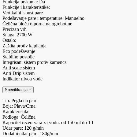
Funkcija prskanja: Da
Funkcije i karakteristike:
Vertikalni ispust pare
Podešavanje pare i temperature: Manuelno
Čelična ploča otporna na ogrebotine
Precizan vrh
Snaga: 2700 W
Ostalo:
Zaštita protiv kapljanja
Eco podešavanje
Stabilno postolje
Integrisani sistem protiv kamenca
Anti scale sistem
Anti-Drip sistem
Indikator nivoa vode
Specifikacija
+
Tip: Pegla na paru
Boja: Plava/Crna
Karakteristike
Podloga: Čelična
Kapacitet rezeorvara za vodu: od 150 ml do 1 l
Udar pare: 120 g/min
Dodatni udar pare: 180g/min