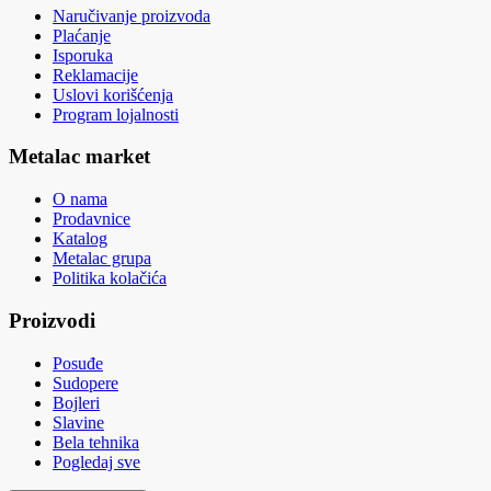
Naručivanje proizvoda
Plaćanje
Isporuka
Reklamacije
Uslovi korišćenja
Program lojalnosti
Metalac market
O nama
Prodavnice
Katalog
Metalac grupa
Politika kolačića
Proizvodi
Posuđe
Sudopere
Bojleri
Slavine
Bela tehnika
Pogledaj sve