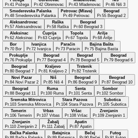
Pr.41 Požega
Pr.42 Obrenovac
Pr.43 Mladenovac
Pr.46 Niš 3
Smederevska Palanka
Petrovac (Mlava)
Beograd
Pr.48 Smederevska Palanka
Pr.49 Petrovac
Pr.55 Beograd 2
Aleksandrovac
Raška
Beograd
Pr.57 Aleksandrovac
Pr.58 Raška
Pr.60 Beograd 3
Aleksinac
Ćuprija
Topola
Arilje
Pr.62 Aleksinac
Pr.63 Cuprija
Pr.67 Topola
Pr.68 Arilje
Bor
Ivanjica
Paraćin
Bajina Bašta
Pr.70 Bor
Pr.72 Ivanjica
Pr.73 Paracin
Pr.75 Bajina Basta
Prokuplje
Beograd
Beograd
Beograd
Pr.76 Prokuplje
Pr.77 Beograd 4
Pr.78 Beograd 5
Pr.79 Beograd 6
Beograd
Kraljevo
Trstenik
Pr.80 Beograd 7
Pr.81 Kraljevo 2
Pr.82 Trstenik
Novi Pazar
Niš
Beograd
Beograd
Pr.84 Novi Pazar 2
Pr.85 Niš 4
Pr.86 Beograd 9
Pr.87 Beograd 10
Beograd
Ruma
Senta
Sombor
Pr.88 Beograd 11
Pr.100 Ruma
Pr.101 Senta
Pr.102 Sombor
Sremska Mitrovica
Stara Pazova
Subotica
Pr.103 Sremska Mitrovica
Pr.104 Stara Pazova
Pr.105 Subotica
Temerin
Vrbas
Vršac
Zrenjanin
Pr.106 Temerin
Pr.107 Vrbas
Pr.108 Vršac
Pr.109 Zrenjanin 1
Zrenjanin
Žabalj
Apatin
Pr.110 Zrenjanin 2
Pr.111 Žabalj
Pr.87 Apatin
Bačka Palanka
Batajnica
Bečej
Futog
Pr.88 Bačka Palanka
Pr.89 Batajnica
Pr.90 Bečej
Pr.91 Futog