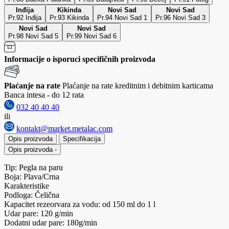
Inđija
Kikinda
Novi Sad
Novi Sad
Pr.92 Inđija
Pr.93 Kikinda
Pr.94 Novi Sad 1
Pr.96 Novi Sad 3
Novi Sad
Novi Sad
Pr.98 Novi Sad 5
Pr.99 Novi Sad 6
Informacije o isporuci specifičnih proizvoda
Plaćanje na rate
Plaćanje na rate kreditnim i debitnim karticama
Banca intesa - do 12 rata
032 40 40 40
ili
kontakt@market.metalac.com
Opis proizvoda
Specifikacija
Opis proizvoda
-
Tip: Pegla na paru
Boja: Plava/Crna
Karakteristike
Podloga: Čelična
Kapacitet rezeorvara za vodu: od 150 ml do 1 l
Udar pare: 120 g/min
Dodatni udar pare: 180g/min