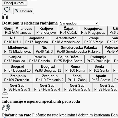
Dodaj u korpu
Uporedi
Dostupan u sledećim radnjama
Gornji Milanovac
Kraljevo
Čačak
Kragujevac
Už
Pr.2 G.Milanovac
Pr.3 Kraljevo
Pr.4 Čačak
Pr.5 Kragujevac
P
Niš
Jagodina
Aranđelovac
Vranje
Šab
Pr.16 Niš 1
Pr.17 Jagodina
Pr.18 Arandelovac
Pr.20 Vranje
Pr.21 
Mladenovac
Niš
Smederevska Palanka
Petrovac
Pr.43 Mladenovac
Pr.46 Niš 3
Pr.48 Smederevska Palanka
Pr.49 P
Ivanjica
Paraćin
Bajina Bašta
Prokuplje
Pr.72 Ivanjica
Pr.73 Paracin
Pr.75 Bajina Basta
Pr.76 Prokuplje
Pr
Beograd
Beograd
Ruma
Senta
Pr.87 Beograd 10
Pr.88 Beograd 11
Pr.100 Ruma
Pr.101 Senta
Pr
Zrenjanin
Zrenjanin
Žabalj
Apatin
Pr.109 Zrenjanin 1
Pr.110 Zrenjanin 2
Pr.111 Žabalj
Pr.87 Apatin
Pr
Novi Sad
Novi Sad
Novi Sad
Novi Sad
Pr.96 Novi Sad 3
Pr.97 Novi Sad 4
Pr.98 Novi Sad 5
Pr.99 Novi Sad
Informacije o isporuci specifičnih proizvoda
Plaćanje na rate
Plaćanje na rate kreditnim i debitnim karticama Banc