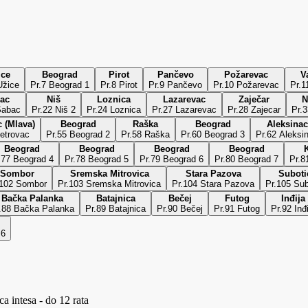
ice
Beograd
Pirot
Pančevo
Požarevac
V
r.6 Užice
Pr.7 Beograd 1
Pr.8 Pirot
Pr.9 Pančevo
Pr.10 Požarevac
Pr.1
ac
Niš
Loznica
Lazarevac
Zaječar
N
Šabac
Pr.22 Niš 2
Pr.24 Loznica
Pr.27 Lazarevac
Pr.28 Zajecar
Pr.3
 (Mlava)
Beograd
Raška
Beograd
Aleksinac
etrovac
Pr.55 Beograd 2
Pr.58 Raška
Pr.60 Beograd 3
Pr.62 Aleksi
Beograd
Beograd
Beograd
Beograd
K
.77 Beograd 4
Pr.78 Beograd 5
Pr.79 Beograd 6
Pr.80 Beograd 7
Pr.8
Sombor
Sremska Mitrovica
Stara Pazova
Suboti
.102 Sombor
Pr.103 Sremska Mitrovica
Pr.104 Stara Pazova
Pr.105 Sub
Bačka Palanka
Batajnica
Bečej
Futog
Inđija
.88 Bačka Palanka
Pr.89 Batajnica
Pr.90 Bečej
Pr.91 Futog
Pr.92 Inđ
 6
a intesa - do 12 rata