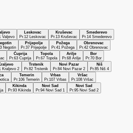
aljevo
Leskovac
Kruševac
Smederevo
1 Valjevo
Pr.12 Leskovac
Pr.13 Kruševac
Pr.14 Smederevo
egotin
Prijepolje
Požega
Obrenovac
3 Negotin
Pr.37 Prijepolje
Pr.41 Požega
Pr.42 Obrenovac
Ćuprija
Topola
Arilje
Bor
nac
Pr.63 Cuprija
Pr.67 Topola
Pr.68 Arilje
Pr.70 Bor
raljevo
Trstenik
Novi Pazar
Niš
1 Kraljevo 2
Pr.82 Trstenik
Pr.84 Novi Pazar 2
Pr.85 Niš 4
ca
Temerin
Vrbas
Vršac
otica
Pr.106 Temerin
Pr.107 Vrbas
Pr.108 Vršac
Kikinda
Novi Sad
Novi Sad
ija
Pr.93 Kikinda
Pr.94 Novi Sad 1
Pr.95 Novi Sad 2