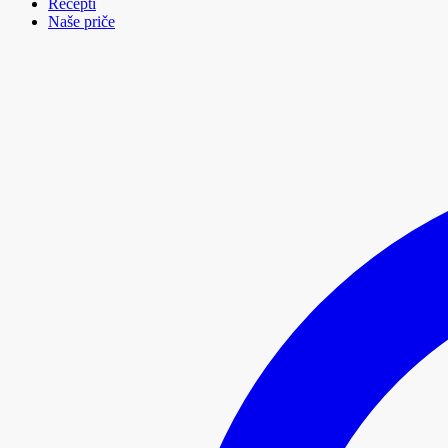
Recepti
Naše priče