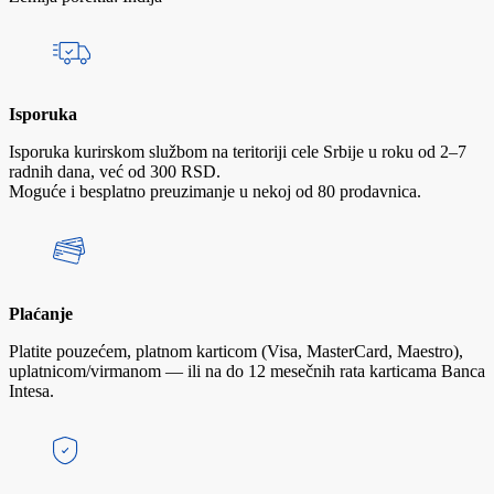
Isporuka
Isporuka kurirskom službom na teritoriji cele Srbije u roku od 2–7
radnih dana, već od 300 RSD.
Moguće i besplatno preuzimanje u nekoj od 80 prodavnica.
Plaćanje
Platite pouzećem, platnom karticom (Visa, MasterCard, Maestro),
uplatnicom/virmanom — ili na do 12 mesečnih rata karticama Banca
Intesa.