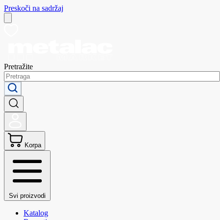
Preskoči na sadržaj
Pretražite
Korpa
Svi proizvodi
Katalog