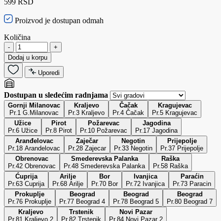
599 RSD
Proizvod je dostupan odmah
Količina
-
+
Dodaj u korpu
Uporedi
Dostupan u sledećim radnjama
Gornji Milanovac
Kraljevo
Čačak
Kragujevac
Pr.1 G.Milanovac
Pr.3 Kraljevo
Pr.4 Čačak
Pr.5 Kragujevac
Užice
Pirot
Požarevac
Jagodina
Pr.6 Užice
Pr.8 Pirot
Pr.10 Požarevac
Pr.17 Jagodina
Aranđelovac
Zaječar
Negotin
Prijepolje
Pr.18 Arandelovac
Pr.28 Zajecar
Pr.33 Negotin
Pr.37 Prijepolje
Obrenovac
Smederevska Palanka
Raška
Pr.42 Obrenovac
Pr.48 Smederevska Palanka
Pr.58 Raška
Ćuprija
Arilje
Bor
Ivanjica
Paraćin
Pr.63 Cuprija
Pr.68 Arilje
Pr.70 Bor
Pr.72 Ivanjica
Pr.73 Paracin
Prokuplje
Beograd
Beograd
Beograd
Pr.76 Prokuplje
Pr.77 Beograd 4
Pr.78 Beograd 5
Pr.80 Beograd 7
Kraljevo
Trstenik
Novi Pazar
Pr.81 Kraljevo 2
Pr.82 Trstenik
Pr.84 Novi Pazar 2