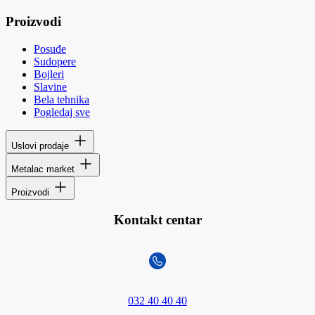
Proizvodi
Posuđe
Sudopere
Bojleri
Slavine
Bela tehnika
Pogledaj sve
Uslovi prodaje
Metalac market
Proizvodi
Kontakt centar
032 40 40 40