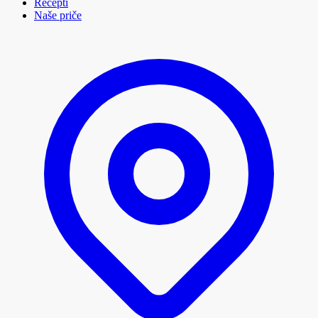
Recepti
Naše priče