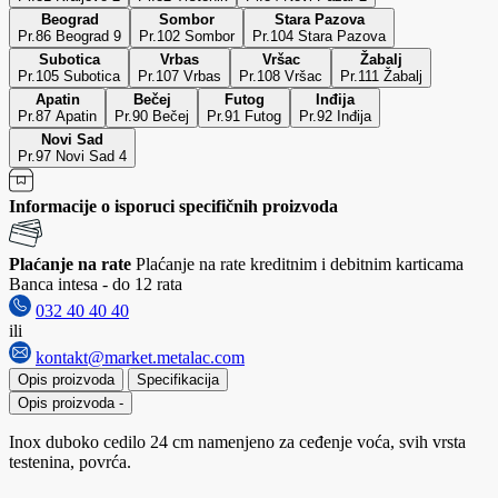
Beograd
Sombor
Stara Pazova
Pr.86 Beograd 9
Pr.102 Sombor
Pr.104 Stara Pazova
Subotica
Vrbas
Vršac
Žabalj
Pr.105 Subotica
Pr.107 Vrbas
Pr.108 Vršac
Pr.111 Žabalj
Apatin
Bečej
Futog
Inđija
Pr.87 Apatin
Pr.90 Bečej
Pr.91 Futog
Pr.92 Inđija
Novi Sad
Pr.97 Novi Sad 4
Informacije o isporuci specifičnih proizvoda
Plaćanje na rate
Plaćanje na rate kreditnim i debitnim karticama
Banca intesa - do 12 rata
032 40 40 40
ili
kontakt@market.metalac.com
Opis proizvoda
Specifikacija
Opis proizvoda
-
Inox duboko cedilo 24 cm namenjeno za ceđenje voća, svih vrsta
testenina, povrća.