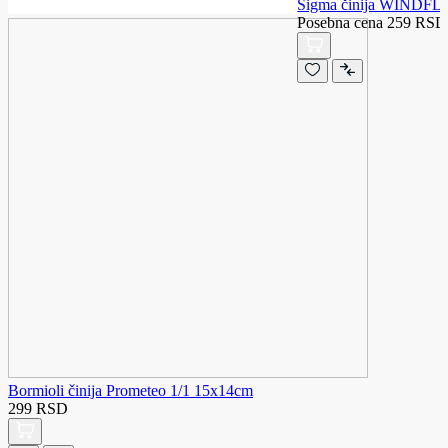
Sigma činija WINDF
Posebna cena
259 RSD
Bormioli činija Prometeo 1/1 15x14cm
299 RSD