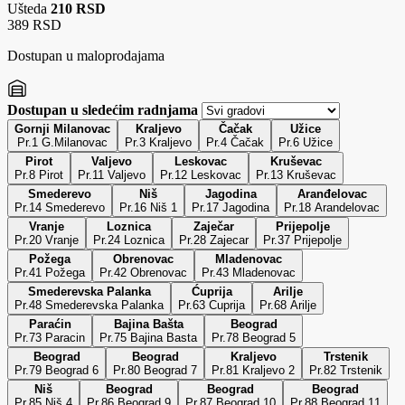
Ušteda
210 RSD
389 RSD
Dostupan u maloprodajama
Dostupan u sledećim radnjama
Gornji Milanovac
Kraljevo
Čačak
Užice
Pr.1 G.Milanovac
Pr.3 Kraljevo
Pr.4 Čačak
Pr.6 Užice
Pirot
Valjevo
Leskovac
Kruševac
Pr.8 Pirot
Pr.11 Valjevo
Pr.12 Leskovac
Pr.13 Kruševac
Smederevo
Niš
Jagodina
Aranđelovac
Pr.14 Smederevo
Pr.16 Niš 1
Pr.17 Jagodina
Pr.18 Arandelovac
Vranje
Loznica
Zaječar
Prijepolje
Pr.20 Vranje
Pr.24 Loznica
Pr.28 Zajecar
Pr.37 Prijepolje
Požega
Obrenovac
Mladenovac
Pr.41 Požega
Pr.42 Obrenovac
Pr.43 Mladenovac
Smederevska Palanka
Ćuprija
Arilje
Pr.48 Smederevska Palanka
Pr.63 Cuprija
Pr.68 Arilje
Paraćin
Bajina Bašta
Beograd
Pr.73 Paracin
Pr.75 Bajina Basta
Pr.78 Beograd 5
Beograd
Beograd
Kraljevo
Trstenik
Pr.79 Beograd 6
Pr.80 Beograd 7
Pr.81 Kraljevo 2
Pr.82 Trstenik
Niš
Beograd
Beograd
Beograd
Pr.85 Niš 4
Pr.86 Beograd 9
Pr.87 Beograd 10
Pr.88 Beograd 11