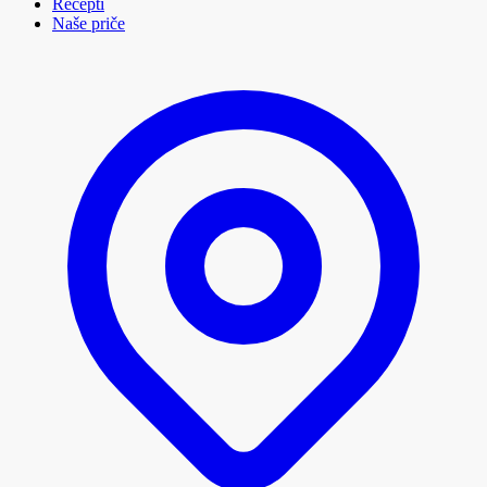
Recepti
Naše priče