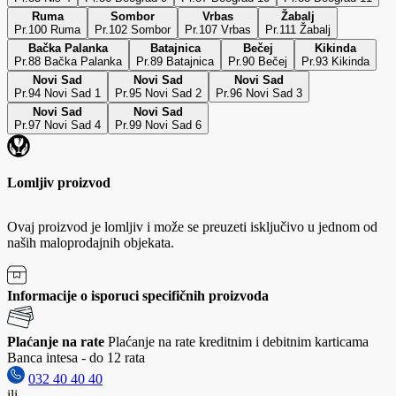
Ruma
Sombor
Vrbas
Žabalj
Pr.100 Ruma
Pr.102 Sombor
Pr.107 Vrbas
Pr.111 Žabalj
Bačka Palanka
Batajnica
Bečej
Kikinda
Pr.88 Bačka Palanka
Pr.89 Batajnica
Pr.90 Bečej
Pr.93 Kikinda
Novi Sad
Novi Sad
Novi Sad
Pr.94 Novi Sad 1
Pr.95 Novi Sad 2
Pr.96 Novi Sad 3
Novi Sad
Novi Sad
Pr.97 Novi Sad 4
Pr.99 Novi Sad 6
Lomljiv proizvod
Ovaj proizvod je lomljiv i može se preuzeti isključivo u jednom od
naših maloprodajnih objekata.
Informacije o isporuci specifičnih proizvoda
Plaćanje na rate
Plaćanje na rate kreditnim i debitnim karticama
Banca intesa - do 12 rata
032 40 40 40
ili