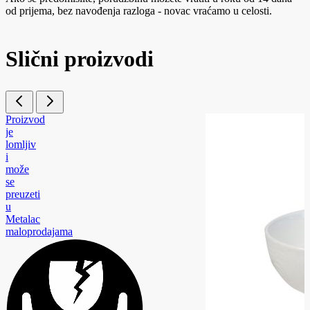
od prijema, bez navođenja razloga - novac vraćamo u celosti.
Slični proizvodi
Proizvod
je
lomljiv
i
može
se
preuzeti
u
Metalac
maloprodajama