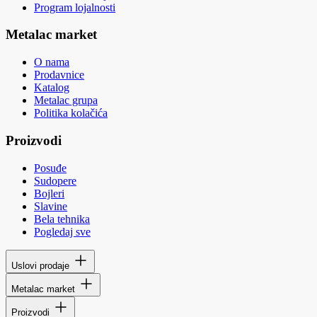
Program lojalnosti
Metalac market
O nama
Prodavnice
Katalog
Metalac grupa
Politika kolačića
Proizvodi
Posuđe
Sudopere
Bojleri
Slavine
Bela tehnika
Pogledaj sve
Uslovi prodaje
Metalac market
Proizvodi