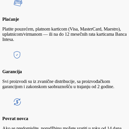
Plaćanje
Platite pouzećem, platnom karticom (Visa, MasterCard, Maestro),
uplatnicom/virmanom — ili na do 12 mesečnih rata karticama Banca
Intesa.
Garancija
Svi proizvodi su iz zvanične distribucije, sa proizvođačkom
garancijom i zakonskom saobraznošću u trajanju od 2 godine.
Povrat novca
Ako se predomislite, porudžbinu možete vratiti u roku od 14 dana