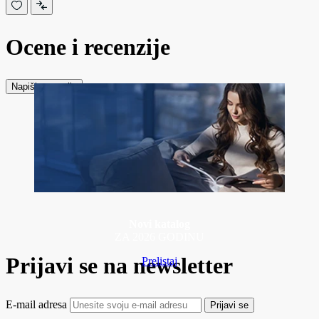
Ocene i recenzije
Napiši recenziju
Novi katalog
ZA 2026 GODINU
Prijavi se na newsletter
Prelistaj
E-mail adresa
Prijavi se