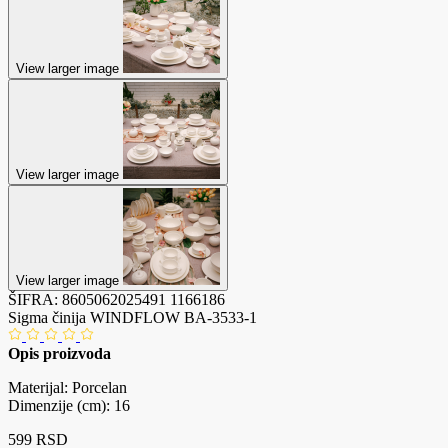
View larger image
View larger image
View larger image
ŠIFRA:
8605062025491
1166186
Sigma činija WINDFLOW BA-3533-1
Opis proizvoda
Materijal: Porcelan
Dimenzije (cm): 16
599 RSD